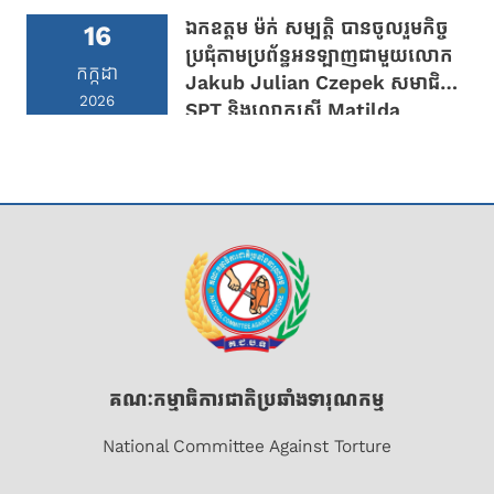
ឯកឧត្តម ម៉ក់ សម្បត្តិ បានចូលរួមកិច្ច
16
ប្រជុំតាមប្រព័ន្ធអនឡាញជាមួយលោក
កក្កដា
Jakub Julian Czepek សមាជិក
2026
SPT និងលោកស្រី Matilda
Bogner តំណាង OHCHR
Cambodia
គណៈកម្មាធិការជាតិប្រឆាំងទារុណកម្ម
National Committee Against Torture