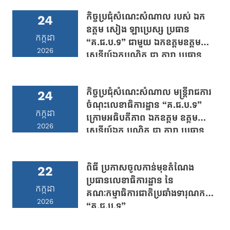
“គ.ជ.ប.ទ”
កិច្ចប្រជុំសំណេះសំណាល របស់ ឯក
24
ឧត្តម សៀង ឡាប្រេស្ស ប្រធាន
កក្កដា
“គ.ជ.ប.ទ” ជាមួយ ឯកឧត្តមឧត្តម
2026
សេនីយ៍ឯកបណ្ឌិត ជា តារា ប្រធាន
លេខាធិការដ្ឋាន “គ.ជ.ប.ទ”
កិច្ចប្រជុំសំណេះសំណាល មន្រ្តីរាជការ
24
ចំណុះលេខាធិការដ្ឋាន “គ.ជ.ប.ទ”
កក្កដា
ក្រោមអធិបតីភាព ឯកឧត្តម ឧត្តម
2026
សេនីយ៍ឯក បណ្ឌិត ជា តារា ប្រធាន
លេខាធិការដ្ឋាន គ.ជ.ប.ទ
ពិធី ប្រកាសចូលកាន់មុខតំណែង
22
ប្រធានលេខាធិការដ្ឋាន នៃ
កក្កដា
គណៈកម្មាធិការជាតិប្រឆាំងទារុណកម្ម
2026
“គ.ជ.ប.ទ”