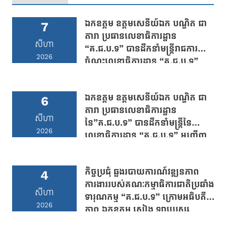
ឯកឧត្តម ឧត្តមសេនីយ៍ឯក បណ្ឌិត ជា
7
តារា ប្រធានលេខាធិការដ្ឋាន
សីហា
“គ.ជ.ប.ទ” បានដឹកនាំមន្រ្តីរាជការ
2026
ចំណុះលេខាធិការដ្ឋាន “គ.ជ.ប.ទ”
ចូលរួមគោរពវិញ្ញាណក្ខន្ធសព ពល
នគរបាល នាយនគរបាល នៅស្រុក
ឯកឧត្តម ឧត្តមសេនីយ៍ឯក បណ្ឌិត ជា
វាលវែង ខេត្តពោធិ៍សាត់
6
តារា ប្រធានលេខាធិការដ្ឋាន
សីហា
នៃ”គ.ជ.ប.ទ” បានដឹកនាំមន្រ្តីនៃ
2026
លេខាធិការដ្ឋាន “គ.ជ.ប.ទ” អញ្ជើញ
ចូលជួបសំណេះសំណាលសំដែងការ
គួរសម និងពិភាក្សាការងារជាមួយ ឯក
កិច្ចប្រជុំ ឆ្លងរបាយការណ៍វឌ្ឍនភាព
ឧត្តម នាយឧត្តមសេនីយ៍ សាស្រ្តាចារ្យ
4
ការងាររបស់គណៈកម្មាធិការជាតិប្រឆាំង
ឯក មនោសែន ប្រធានបណ្ឌិត្យសភា
សីហា
ទារុណកម្ម “គ.ជ.ប.ទ” ក្រោមអធិបតី
នគរបាលកម្ពុជា
2026
ភាព ឯកឧត្តម សៀង ឡាប្រេស្ស
ប្រធាន “គ.ជ.ប.ទ”