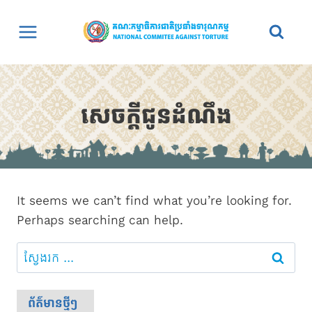
Skip
to
content
សេចក្តីជូនដំណឹង
It seems we can’t find what you’re looking for.
Perhaps searching can help.
ស្វែងរក៖
ព័ត៌មានថ្មីៗ