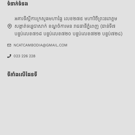
ទំនាក់ទំនង
អគារទីស្តីការក្រសួងមហាផ្ទៃ លេខ២៧៥ មហាវិថីព្រះនរោត្តម
សង្កាត់ទន្លេបាសាក់ ខណ្ឌចំការមន រាជធានីភ្នំពេញ (ជាន់ទី៧
បន្ទប់លេខ៧១៨ បន្ទប់លេខ៧២០ បន្ទប់លេខ៧២២ បន្ទប់៧២៤)
NCATCAMBODIA@GMAIL.COM
023 226 228
ទីតាំងលើផែនទី