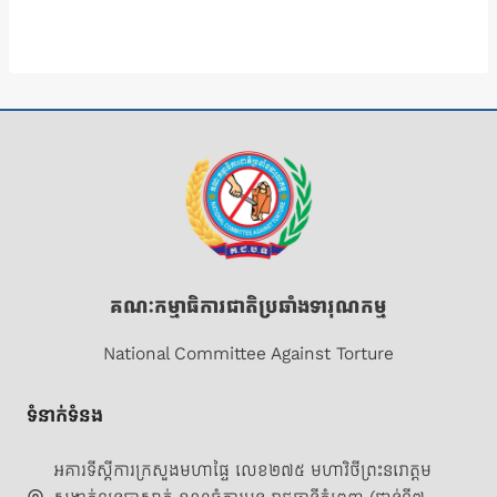
S
T
S
N
A
V
I
G
គណៈកម្មាធិការជាតិប្រឆាំងទារុណកម្ម
A
National Committee Against Torture
T
I
ទំនាក់ទំនង
O
អគារទីស្តីការក្រសួងមហាផ្ទៃ លេខ២៧៥ មហាវិថីព្រះនរោត្តម