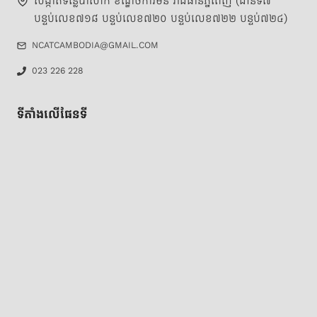
N
សង្កាត់ទន្លេបាសាក់ ខណ្ឌចំការមន រាជធានីភ្នំពេញ (ជាន់ទី៧
បន្ទប់លេខ៧១៨ បន្ទប់លេខ៧២០ បន្ទប់លេខ៧២២ បន្ទប់៧២៤)
NCATCAMBODIA@GMAIL.COM
023 226 228
ទីតាំងលើផែនទី