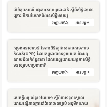
លិខិតុបករណ៍ អង្គការសហប្រជាជាតិ ស្ដីពីសិទ្ធិជនរង
គ្រោះ ពីការរំលោភបំពានសិទ្ធិមនុស្ស
ទាញយក
អានបន្ត
កម្រងអនុសាសន៍ នៃការពិនិត្យជាសកលតាមកាល
កំណត់(UPR) ដែលកម្ពុជាបានទទួលយក និងអនុ
សាសន៍ពាក់ព័ន្ធនានា ដែលចេញដោយយន្ដការសិទ្ធិ
មនុស្សសហប្រជាជាតិ
ទាញយក
អានបន្ត
សេចក្ដីពន្យល់ទូទៅលេខ១ ស្តីពីការទទួលស្គាល់
ដោយស្មើភាពគ្នានៅចំពោះមុខច្បាប់ អនុម័តដោយ