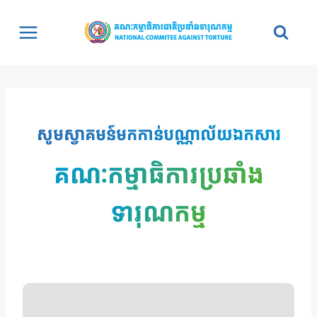
Skip
to
content
សូមស្វាគមន៍មកកាន់បណ្ណាល័យឯកសារ
គណៈកម្មាធិការប្រឆាំង
ទារុណកម្ម