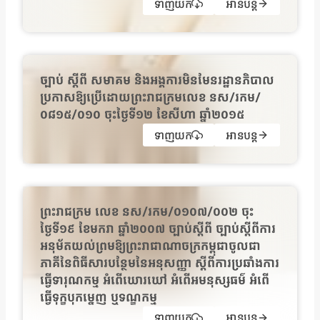
ទាញយក
អានបន្ត
ច្បាប់ ស្ដីពី សមាគម និងអង្គការមិនមែនរដ្ឋានភិបាល
ប្រកាសឱ្យប្រើដោយព្រះរាជក្រមលេខ នស/រកម/
០៨១៥/០១០ ចុះថ្ងៃទី១២ ខែសីហា ឆ្នាំ២០១៥
ទាញយក
អានបន្ត
ព្រះរាជក្រម លេខ នស/រកម/០១០៧/០០២ ចុះ
ថ្ងៃទី១៩ ខែមករា ឆ្នាំ២០០៧ ច្បាប់ស្ដីពី ច្បាប់ស្តីពីការ
អនុម័តយល់ព្រមឱ្យព្រះរាជាណាចក្រកម្ពុជាចូលជា
ភាគីនៃពិធីសារបន្ថែមនៃអនុសញ្ញា ស្តីពីការប្រឆាំងការ
ធ្វើទារុណកម្ម អំពើឃោរឃៅ អំពើអមនុស្សធម៌ អំពើ
ធ្វើទុក្ខបុកម្នេញ ឬទណ្ឌកម្ម
ទាញយក
អានបន្ត