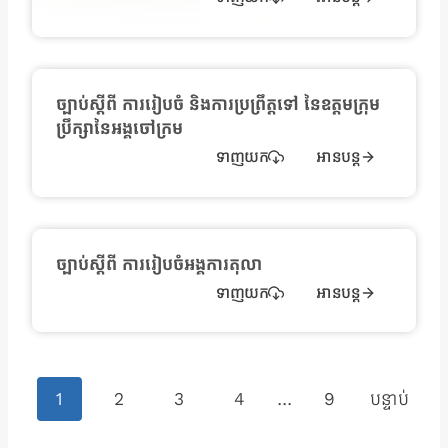
ច្បាប់ស្តីពី ការរៀបចំ និងការប្រព្រឹត្តទៅ នៃឧត្តមក្រុម
ប្រឹក្សានៃអង្គចៅក្រម
ទាញយក
អានបន្ត
ច្បាប់ស្ដីពី ការរៀបចំអង្គការតុលា
ទាញយក
អានបន្ត
P
1
2
3
4
…
9
បន្ទាប់
O