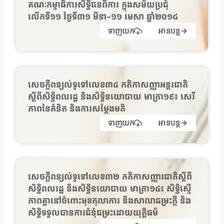
គណៈកម្មាធិការសិទ្ធិជនពិការ ក្នុងសម័យប្រជុំ
លើកទី១១ ថ្ងៃទី៣១ មីនា-១១ មេសា ឆ្នាំ២០១៤
ទាញយក
អានបន្ត
សេចក្ដីពន្យល់ទូទៅលេខ៣៤ កតិកាសញ្ញាអន្ដរជាតិ
ស្ដីពីសិទ្ធិពលរដ្ឋ និងសិទ្ធិនយោបាយ មាត្រា១៩៖ សេរី
ភាពនៃគំនិត និងការសម្ដែងមតិ
ទាញយក
អានបន្ត
សេចក្ដីពន្យល់ទូទៅលេខ៣២ កតិកាសញ្ញារជាតិស្ដីពី
សិទ្ធិពលរដ្ឋ និងសិទ្ធិនយោបាយ មាត្រា១៤៖ សិទ្ធិស្មើ
ភាពគ្នានៅចំពោះមុខតុលាការ និងសាលាជម្រះក្ដី និង
សិទ្ធិទទួលបានការជំនុំជម្រះដោយយុត្ដិធម៌