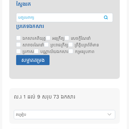
ស្វែងរក
ប្រភេទឯកសារ
ឯកសារគតិយុត្ត
អនុក្រឹត្យ
សេចក្តីណែនាំ
សារាចរណែនាំ
ព្រះរាជក្រឹត្យ
ព្រឹត្តិបត្រព័ត៌មាន
ប្រកាស
បណ្ណាល័យឯកសារ
កម្រងរូបភាព
សម្អាតតម្រង
ល.រ 1 ដល់ 9 សរុប 73 ឯកសារ