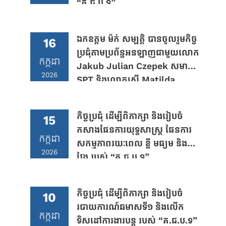
“គ.ជ.ប.ទ”
ឯកឧត្តម ម៉ក់ សម្បត្តិ បានចូលរួមកិច្ច
16
ប្រជុំតាមប្រព័ន្ធអនឡាញជាមួយលោក
កក្កដា
Jakub Julian Czepek សមាជិក
2026
SPT និងលោកស្រី Matilda
Bogner តំណាង OHCHR
Cambodia
កិច្ចប្រជុំ ដើម្បីពិភាក្សា និងរៀបចំ
15
កសាងផែនការយុទ្ធសាស្រ្ត ផែនការ
កក្កដា
សកម្មភាពរយៈពេល ខ្លី មធ្យម និង
2026
វែង របស់ “គ.ជ.ប.ទ”
កិច្ចប្រជុំ ដើម្បីពិភាក្សា និងរៀបចំ
10
របាយការណ៍ឆមាសទី១ និងលើក
កក្កដា
ទិសដៅការងារបន្ត របស់ “គ.ជ.ប.ទ”