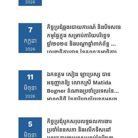
2026
កិច្ចប្រជុំឆ្លងរបាយការណ៍ និងបិទសវន
7
កម្មផ្ទៃក្នុង សម្រាប់ការិយបរិច្ឆេទ
កក្កដា
ឆ្នាំ២០២៥ និងបណ្តាឆ្នាំពាក់ព័ន្ធ នៅ
2026
លេខាធិការដ្ឋាន នៃគណៈកម្មាធិការ
ជាតិប្រឆាំងទារុណកម្ម “គ.ជ.ប.ទ”
ឯកឧត្តម សៀង ឡាប្រេស្ស បាន
11
អនុញ្ញាតឱ្យ លោកស្រី Matida
មិថុនា
Bogner តំណាងប្រចាំប្រទេសនៃ
2026
អាណត្តិថ្មី នៃការិយាល័យឧត្តមស្នង
ការអង្គការសហប្រជាជាតិទទួលបន្ទុក
សិទ្ធិមនុស្សប្រចាំកម្ពុជា (OHCHR)
កិច្ចប្រជុំបូកសរុបលទ្ធផលការងារ
5
និងក្រុមការងារ ចូលជួបសម្តែងការ
ប្រចាំខែឧសភា និងលើកទិសដៅ
គួរសម និងពិភាក្សាការងារ
មិថុនា