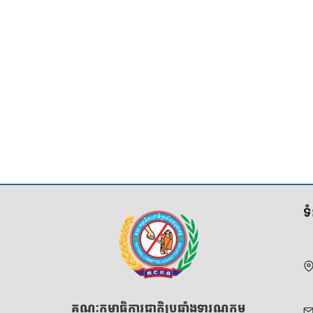
ទ
គណៈកម្មាធិការជាតិប្រឆាំងទារុណកម្ម