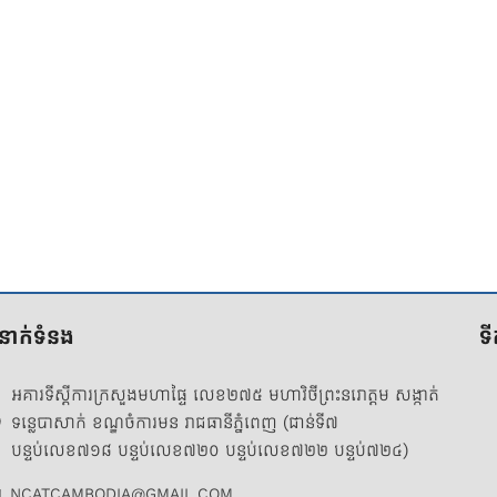
ំនាក់ទំនង
ទ
អគារទីស្តីការក្រសួងមហាផ្ទៃ លេខ២៧៥ មហាវិថីព្រះនរោត្តម សង្កាត់
ទន្លេបាសាក់ ខណ្ឌចំការមន រាជធានីភ្នំពេញ (ជាន់ទី៧
បន្ទប់លេខ៧១៨ បន្ទប់លេខ៧២០ បន្ទប់លេខ៧២២ បន្ទប់៧២៤)
NCATCAMBODIA@GMAIL.COM