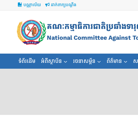
Skip
បណ្ណាល័យ
ដាក់ពាក្យបណ្ដឹង
to
content
គណៈកម្មាធិការជាតិប្រឆាំងទារ
National Committee Against T
ទំព័រដើម
អំពីស្ថាប័ន
រចនាសម្ព័ន
ព័ត៌មាន
ស