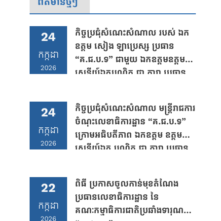
ព័ត៌មានថ្មីៗ
កិច្ចប្រជុំសំណេះសំណាល របស់ ឯក
24
ឧត្តម សៀង ឡាប្រេស្ស ប្រធាន
កក្កដា
“គ.ជ.ប.ទ” ជាមួយ ឯកឧត្តមឧត្តម
2026
សេនីយ៍ឯកបណ្ឌិត ជា តារា ប្រធាន
លេខាធិការដ្ឋាន “គ.ជ.ប.ទ”
កិច្ចប្រជុំសំណេះសំណាល មន្រ្តីរាជការ
24
ចំណុះលេខាធិការដ្ឋាន “គ.ជ.ប.ទ”
កក្កដា
ក្រោមអធិបតីភាព ឯកឧត្តម ឧត្តម
2026
សេនីយ៍ឯក បណ្ឌិត ជា តារា ប្រធាន
លេខាធិការដ្ឋាន គ.ជ.ប.ទ
ពិធី ប្រកាសចូលកាន់មុខតំណែង
22
ប្រធានលេខាធិការដ្ឋាន នៃ
កក្កដា
គណៈកម្មាធិការជាតិប្រឆាំងទារុណកម្ម
2026