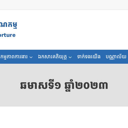
ុណកម្ម
orture
កម្មភាពការងារ
ឯកសារគតិយុត្ត
ទាក់ទងយើង
បណ្ណាល័យ
ឆមាសទី១ ឆ្នាំ២០២៣