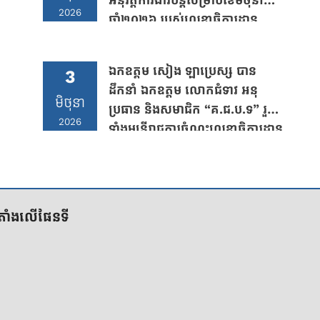
អនុវត្តការងារបន្តសម្រាប់ខែមិថុនា
2026
ឆ្នាំ២០២៦ របស់លេខាធិការដ្ឋាន
គ.ជ.ប.ទ ក្រោមអធិបតីភាព ឯកឧត្តម
នុត សត្យា ប្រធានលេខធិការដ្ឋាន
ឯកឧត្តម សៀង ឡាប្រេស្ស បាន
3
គ.ជ.ប.ទ
ដឹកនាំ ឯកឧត្តម លោកជំទាវ អនុ
មិថុនា
ប្រធាន និងសមាជិក “គ.ជ.ប.ទ” រួម
2026
ទាំងមន្រ្តីរាជការចំណុះលេខាធិការដ្ឋាន
“គ.ជ.ប.ទ” ចូលរួមពិធីបុណ្យ និង
គោរពវិញ្ញាណក្ខន្ធសព ឧបាសិកាពុទ្ធ
សាសនូបត្ថម្ភកៈ កែវ អ៊ាន ដែលត្រូវជា
ម្តាយបង្កើតរបស់ ឯកឧត្តម កែវ តារា
ីតាំងលើផែនទី
ពង្ស អនុប្រធាន “គ.ជ.ប.ទ”