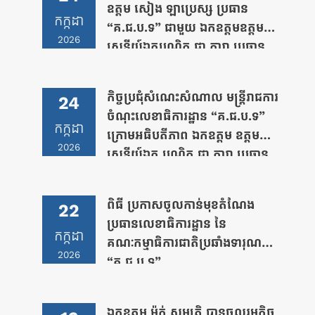
ឧត្តម សៀង ឡាប្រេស្ស ប្រធាន
កក្កដា
“គ.ជ.ប.ទ” ជាមួយ ឯកឧត្តមឧត្តម
2026
សេនីយ៍ឯកបណ្ឌិត ជា តារា ប្រធាន
លេខាធិការដ្ឋាន “គ.ជ.ប.ទ”
កិច្ចប្រជុំសំណេះសំណាល មន្រ្តីរាជការ
24
ចំណុះលេខាធិការដ្ឋាន “គ.ជ.ប.ទ”
កក្កដា
ក្រោមអធិបតីភាព ឯកឧត្តម ឧត្តម
2026
សេនីយ៍ឯក បណ្ឌិត ជា តារា ប្រធាន
លេខាធិការដ្ឋាន គ.ជ.ប.ទ
ពិធី ប្រកាសចូលកាន់មុខតំណែង
22
ប្រធានលេខាធិការដ្ឋាន នៃ
កក្កដា
គណៈកម្មាធិការជាតិប្រឆាំងទារុណកម្ម
2026
“គ.ជ.ប.ទ”
ឯកឧត្តម ម៉ក់ សម្បត្តិ បានចូលរួមកិច្ច