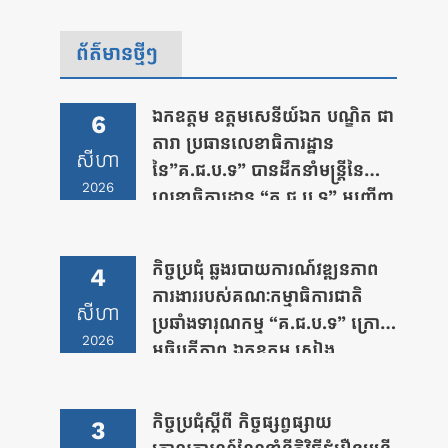
ព័ត៌មានថ្មីៗ
ឯកឧត្តម ឧត្តមសេនីយ៍ឯក បណ្ឌិត ជា
6
តារា ប្រធានលេខាធិការដ្ឋាន
សីហា
នៃ”គ.ជ.ប.ទ” បានដឹកនាំមន្រ្តីនៃ
2026
លេខាធិការដ្ឋាន “គ.ជ.ប.ទ” អញ្ជើញ
ចូលជួបសំណេះសំណាលសំដែងការ
គួរសម និងពិភាក្សាការងារជាមួយ ឯក
កិច្ចប្រជុំ ឆ្លងរបាយការណ៍វឌ្ឍនភាព
4
ឧត្តម នាយឧត្តមសេនីយ៍ សាស្រ្តាចារ្យ
ការងាររបស់គណៈកម្មាធិការជាតិ
ឯក មនោសែន ប្រធានបណ្ឌិត្យសភា
សីហា
ប្រឆាំងទារុណកម្ម “គ.ជ.ប.ទ” ក្រោម
នគរបាលកម្ពុជា
2026
អធិបតីភាព ឯកឧត្តម សៀង
ឡាប្រេស្ស ប្រធាន “គ.ជ.ប.ទ”
កិច្ចប្រជុំស្តីពី កិច្ចផ្សព្វផ្សាយ
3