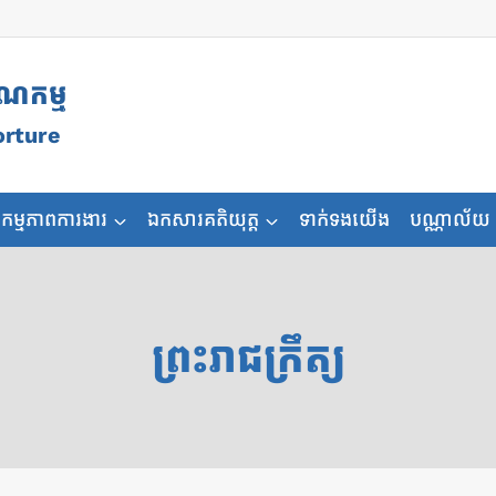
ុណកម្ម
orture
កម្មភាពការងារ
ឯកសារគតិយុត្ត
ទាក់ទងយើង
បណ្ណាល័យ
ព្រះរាជក្រឹត្យ