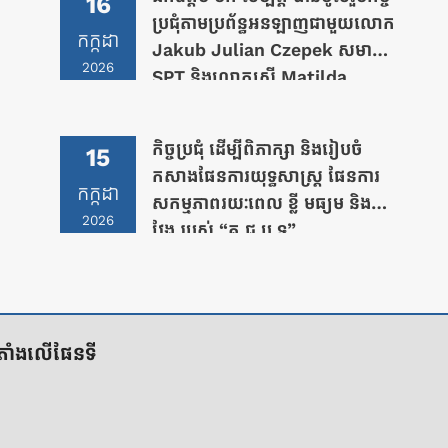
16
ប្រជុំតាមប្រព័ន្ធអនឡាញជាមួយលោក
កក្កដា
Jakub Julian Czepek សមាជិក
2026
SPT និងលោកស្រី Matilda
Bogner តំណាង OHCHR
Cambodia
កិច្ចប្រជុំ ដើម្បីពិភាក្សា និងរៀបចំ
15
កសាងផែនការយុទ្ធសាស្រ្ត ផែនការ
កក្កដា
សកម្មភាពរយៈពេល ខ្លី មធ្យម និង
2026
វែង របស់ “គ.ជ.ប.ទ”
ីតាំងលើផែនទី