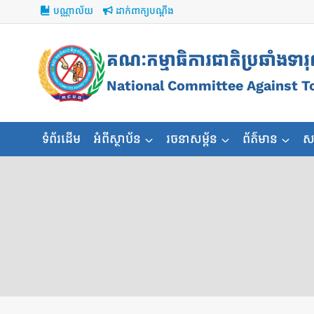
Skip
បណ្ណាល័យ
ដាក់ពាក្យបណ្ដឹង
to
content
គណៈកម្មាធិការជាតិប្រឆាំងទារ
National Committee Against T
ទំព័រដើម
អំពីស្ថាប័ន
រចនាសម្ព័ន
ព័ត៌មាន
ស