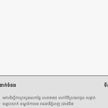
ំនាក់ទំនង
ទ
អគារទីស្តីការក្រសួងមហាផ្ទៃ លេខ២៧៥ មហាវិថីព្រះនរោត្តម សង្កាត់
ទន្លេបាសាក់ ខណ្ឌចំការមន រាជធានីភ្នំពេញ (ជាន់ទី៧