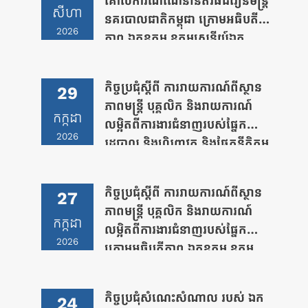
គោលការណ៍ណែនាំនីតិវិធីជំរឿនមន្រ្តី
សីហា
នគរបាលជាតិកម្ពុជា ក្រោមអធិបតី
2026
ភាព ឯកឧត្តម ឧត្តមសេនីយ៍ឯក
បណ្ឌិត ជា តារា ប្រធានលេខាធិ
ការដ្ឋាន “គ.ជ.ប.ទ”
កិច្ចប្រជុំស្តីពី ការរាយការណ៍ពីស្ថាន
29
ភាពមន្រ្តី បុគ្គលិក និងរាយការណ៍
កក្កដា
លម្អិតពីការងារជំនាញរបស់ផ្នែក
2026
រដ្ឋបាល និងហិរញ្ញវត្ថុ និងផ្នែកនីតិកម្ម
និងជំនួយផ្នែកច្បាប់ ក្រោមអធិបតី
ភាព ឯកឧត្តម ឧត្តមសេនីយ៍ឯក
កិច្ចប្រជុំស្តីពី ការរាយការណ៍ពីស្ថាន
27
បណ្ឌិត ជា តារា ប្រធានលេខាធិ
ភាពមន្រ្តី បុគ្គលិក និងរាយការណ៍
ការដ្ឋាន “គ.ជ.ប.ទ”
កក្កដា
លម្អិតពីការងារជំនាញរបស់ផ្នែក
2026
ក្រោមអធិបតីភាព ឯកឧត្តម ឧត្តម
សេនីយ៍ឯក បណ្ឌិត ជា តារា ប្រធាន
លេខាធិការដ្ឋាន “គ.ជ.ប.ទ”
កិច្ចប្រជុំសំណេះសំណាល របស់ ឯក
24