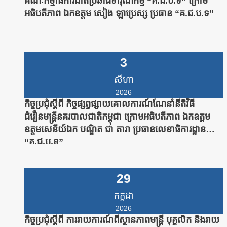
គណៈកម្មាធិការជាតិប្រឆាំងទារុណកម្ម “គ.ជ.ប.ទ” ក្រោម
អធិបតីភាព ឯកឧត្តម សៀង ឡាប្រេស្ស ប្រធាន “គ.ជ.ប.ទ”
3
សីហា
2026
កិច្ចប្រជុំស្តីពី កិច្ចផ្សព្វផ្សាយគោលការណ៍ណែនាំនីតិវិធី
ជំរឿនមន្រ្តីនគរបាលជាតិកម្ពុជា ក្រោមអធិបតីភាព ឯកឧត្តម
ឧត្តមសេនីយ៍ឯក បណ្ឌិត ជា តារា ប្រធានលេខាធិការដ្ឋាន
“គ.ជ.ប.ទ”
29
កក្កដា
2026
កិច្ចប្រជុំស្តីពី ការរាយការណ៍ពីស្ថានភាពមន្រ្តី បុគ្គលិក និងរាយ