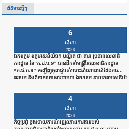
ព័ត៌មានថ្មីៗ
6
សីហា
2026
ឯកឧត្តម ឧត្តមសេនីយ៍ឯក បណ្ឌិត ជា តារា ប្រធានលេខាធិ
ការដ្ឋាន នៃ”គ.ជ.ប.ទ” បានដឹកនាំមន្រ្តីនៃលេខាធិការដ្ឋាន
“គ.ជ.ប.ទ” អញ្ជើញចូលជួបសំណេះសំណាលសំដែងការ
គួរសម និងពិភាក្សាការងារជាមួយ ឯកឧត្តម នាយឧត្តមសេនីយ៍
សាស្រ្តាចារ្យ ឯក មនោសែន ប្រធានបណ្ឌិត្យសភានគរបាល
កម្ពុជា
4
សីហា
2026
កិច្ចប្រជុំ ឆ្លងរបាយការណ៍វឌ្ឍនភាពការងាររបស់