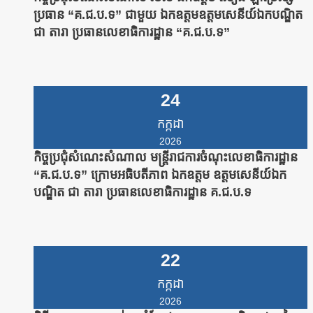
ប្រធាន “គ.ជ.ប.ទ” ជាមួយ ឯកឧត្តមឧត្តមសេនីយ៍ឯកបណ្ឌិត
ជា តារា ប្រធានលេខាធិការដ្ឋាន “គ.ជ.ប.ទ”
24
កក្កដា
2026
កិច្ចប្រជុំសំណេះសំណាល មន្រ្តីរាជការចំណុះលេខាធិការដ្ឋាន
“គ.ជ.ប.ទ” ក្រោមអធិបតីភាព ឯកឧត្តម ឧត្តមសេនីយ៍ឯក
បណ្ឌិត ជា តារា ប្រធានលេខាធិការដ្ឋាន គ.ជ.ប.ទ
22
កក្កដា
2026