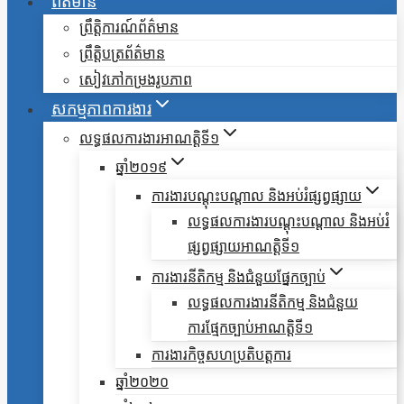
ព័ត៌មាន
ព្រឹត្តិការណ៍ព័ត៌មាន
ព្រឹត្តិបត្រព័ត៌មាន
សៀវភៅកម្រងរូបភាព
សកម្មភាពការងារ
លទ្ធផលការងារអាណត្តិទី១
ឆ្នាំ២០១៩
ការងារបណ្តុះបណ្តាល និងអប់រំផ្សព្វផ្សាយ
លទ្ធផលការងារបណ្តុះបណ្តាល និងអប់រំ
ផ្សព្វផ្សាយអាណត្តិទី១
ការងារនីតិកម្ម និងជំនួយផ្នែកច្បាប់
លទ្ធផលការងារនីតិកម្ម និងជំនួយ
ការផ្មែកច្បាប់អាណត្តិទី១
ការងារកិច្ចសហប្រតិបត្តការ
ឆ្នាំ២០២០