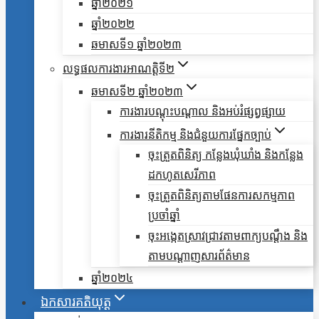
ឆ្នាំ២០២១
ឆ្នាំ២០២២
ឆមាសទី១ ឆ្នាំ២០២៣
លទ្ធផលការងារអាណត្តិទី២
ឆមាសទី២ ឆ្នាំ២០២៣
ការងារបណ្តុះបណ្តាល និងអប់រំផ្សព្វផ្សាយ
ការងារនីតិកម្ម និងជំនួយការផ្នែកច្បាប់
ចុះត្រួតពិនិត្យ កន្លែងឃុំឃាំង និងកន្លែង
ដកហូតសេរីភាព
ចុះត្រួតពិនិត្យតាមផែនការសកម្មភាព
ប្រចាំឆ្នាំ
ចុះអង្កេតស្រាវជ្រាវតាមពាក្យបណ្តឹង និង
តាមបណ្តាញសារព័ត៌មាន
ឆ្នាំ២០២៤
ឯកសារគតិយុត្ត