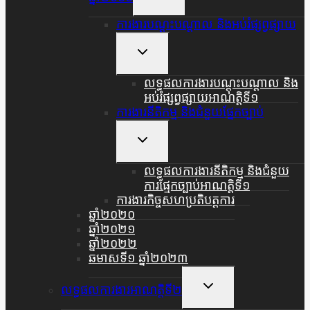
Child
Menu
ការងារបណ្តុះបណ្តាល និងអប់រំផ្សព្វផ្សាយ
Toggle
Child
Menu
លទ្ធផលការងារបណ្តុះបណ្តាល និង
អប់រំផ្សព្វផ្សាយអាណត្តិទី១
ការងារនីតិកម្ម និងជំនួយផ្នែកច្បាប់
Toggle
Child
Menu
លទ្ធផលការងារនីតិកម្ម និងជំនួយ
ការផ្មែកច្បាប់អាណត្តិទី១
ការងារកិច្ចសហប្រតិបត្តការ
ឆ្នាំ២០២០
ឆ្នាំ២០២១
ឆ្នាំ២០២២
ឆមាសទី១ ឆ្នាំ២០២៣
Toggle
លទ្ធផលការងារអាណត្តិទី២
Child