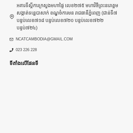
អគារទីស្តីការក្រសួងមហាផ្ទៃ លេខ២៧៥ មហាវិថីព្រះនរោត្តម
សង្កាត់ទន្លេបាសាក់ ខណ្ឌចំការមន រាជធានីភ្នំពេញ (ជាន់ទី៧
បន្ទប់លេខ៧១៨ បន្ទប់លេខ៧២០ បន្ទប់លេខ៧២២
បន្ទប់៧២៤)
NCATCAMBODIA@GMAIL.COM
023 226 228
ទីតាំងលើផែនទី