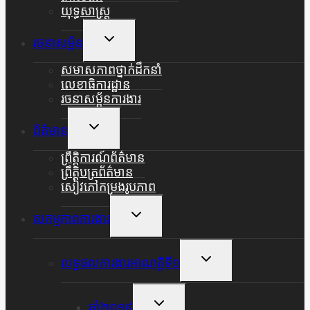
យុទ្ធសាស្ត្រ
Toggle
រចនាសម្ព័ន
Child
Menu
សមាសភាពថ្នាក់ដឹកនាំ
លេខាធិការដ្ឋាន
រចនាសម្ព័នការងារ
Toggle
ព័ត៌មាន
Child
Menu
ព្រឹត្តិការណ៍ព័ត៌មាន
ព្រឹត្តិបត្រព័ត៌មាន
សៀវភៅកម្រងរូបភាព
Toggle
សកម្មភាពការងារ
Child
Menu
Toggle
លទ្ធផលការងារអាណត្តិទី១
Child
Menu
Toggle
ឆ្នាំ២០១៩