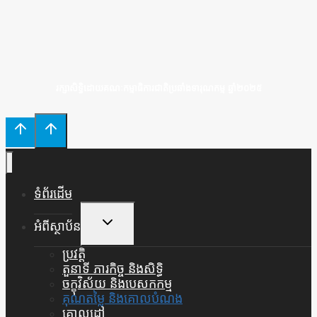
រក្សាសិទ្ធិដោយគណៈកម្មាធិការជាតិប្រឆាំងទារុណកម្ម ឆ្នាំ២០២៥
ទំព័រដើម
Toggle
អំពីស្ថាប័ន
Child
Menu
ប្រវត្តិ
តួនាទី ភារកិច្ច និងសិទ្ធិ
ចក្ខុវិស័យ និងបេសកកម្ម
គុណតម្លៃ និងគោលបំណង
គោលដៅ