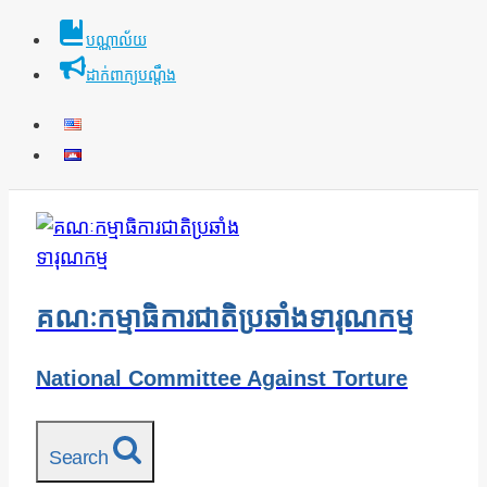
Skip
បណ្ណាល័យ
to
ដាក់ពាក្យបណ្ដឹង
content
គណៈកម្មាធិការជាតិប្រឆាំងទារុណកម្ម
National Committee Against Torture
Search