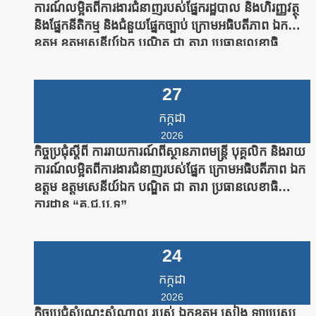
ការណ៍លម្អិតពីការងារជំនាញរបស់ផ្នែករដ្ឋបាល និងហិរញ្ញវត្ថុ
និងផ្នែកនីតិកម្ម និងជំនួយផ្នែកច្បាប់ ក្រោមអធិបតីភាព ឯក
ឧត្តម ឧត្តមសេនីយ៍ឯក បណ្ឌិត ជា តារា ប្រធានលេខាធិ
ការដ្ឋាន “គ.ជ.ប.ទ”
27
កក្កដា
2026
កិច្ចប្រជុំស្តីពី ការរាយការណ៍ពីស្ថានភាពមន្រ្តី បុគ្គលិក និងរាយ
ការណ៍លម្អិតពីការងារជំនាញរបស់ផ្នែក ក្រោមអធិបតីភាព ឯក
ឧត្តម ឧត្តមសេនីយ៍ឯក បណ្ឌិត ជា តារា ប្រធានលេខាធិ
ការដ្ឋាន “គ.ជ.ប.ទ”
24
កក្កដា
2026
កិច្ចប្រជុំសំណេះសំណាល របស់ ឯកឧត្តម សៀង ឡាប្រេស្ស