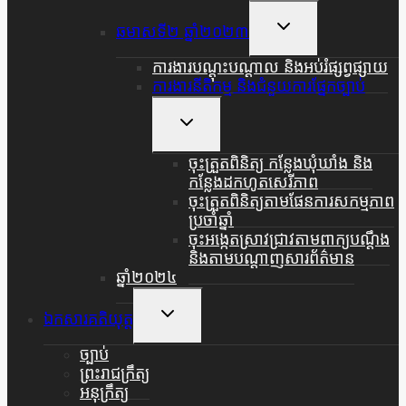
Menu
Toggle
ឆមាសទី២ ឆ្នាំ២០២៣
Child
Menu
ការងារបណ្តុះបណ្តាល និងអប់រំផ្សព្វផ្សាយ
ការងារនីតិកម្ម និងជំនួយការផ្នែកច្បាប់
Toggle
Child
Menu
ចុះត្រួតពិនិត្យ កន្លែងឃុំឃាំង និង
កន្លែងដកហូតសេរីភាព
ចុះត្រួតពិនិត្យតាមផែនការសកម្មភាព
ប្រចាំឆ្នាំ
ចុះអង្កេតស្រាវជ្រាវតាមពាក្យបណ្តឹង
និងតាមបណ្តាញសារព័ត៌មាន
ឆ្នាំ២០២៤
Toggle
ឯកសារគតិយុត្ត
Child
Menu
ច្បាប់
ព្រះរាជក្រឹត្យ
អនុក្រឹត្យ