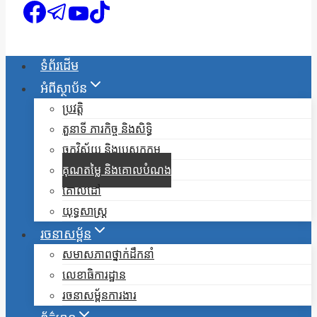
ទំព័រដើម
អំពីស្ថាប័ន
ប្រវត្តិ
តួនាទី ភារកិច្ច និងសិទ្ធិ
ចក្ខុវិស័យ និងបេសកកម្ម
គុណតម្លៃ និងគោលបំណង
គោលដៅ
យុទ្ធសាស្ត្រ
រចនាសម្ព័ន
សមាសភាពថ្នាក់ដឹកនាំ
លេខាធិការដ្ឋាន
រចនាសម្ព័នការងារ