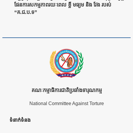
ផែនការសកម្មភាពរយៈពេល ខ្លី មធ្យម និង វែង របស់
“គ.ជ.ប.ទ”
គណៈកម្មាធិការជាតិប្រឆាំងទារុណកម្ម
National Committee Against Torture
ទំនាក់ទំនង