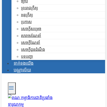
ច្បាប់
ព្រះរាជក្រឹត្យ
អនុក្រឹត្យ
ប្រកាស
សេចក្តីសម្រេច
សារាចរណែនាំ
សេចក្តីណែនាំ
សេចក្តីជូនដំណឹង
បទបញ្ជា
ទាក់ទងយើង
បណ្ណាល័យ