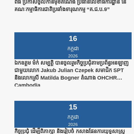
ពិធី ប្រកាសចូលកាន់មុខតំណែង ប្រធានលេខាធិការដ្ឋាន នៃ
គណៈកម្មាធិការជាតិប្រឆាំងទារុណកម្ម “គ.ជ.ប.ទ”
16
កក្កដា
2026
ឯកឧត្តម ម៉ក់ សម្បត្តិ បានចូលរួមកិច្ចប្រជុំតាមប្រព័ន្ធអនឡាញ
ជាមួយលោក Jakub Julian Czepek សមាជិក SPT
និងលោកស្រី Matilda Bogner តំណាង OHCHR
Cambodia
15
កក្កដា
2026
កិច្ចប្រជុំ ដើម្បីពិភាក្សា និងរៀបចំ កសាងផែនការយុទ្ធសាស្រ្ត