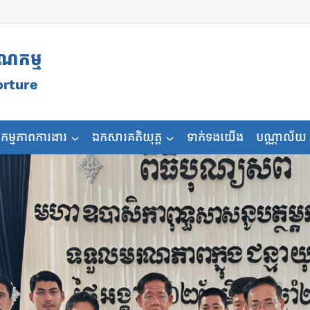
ុណកម្ម
orture
កម្មភាពការងារ
ឯកសារគតិយុត្ត
ទាក់ទងយើង
បណ្ណាល័យ