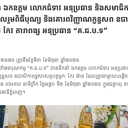
ឯកឧត្តម លោកជំទាវ អនុប្រធាន និងសមាជិក “គ
រួមពិធីបុណ្យ និងគោរពវិញ្ញាណក្ខន្ធសព ឧបាសិ
ម កែវ តារាពង្ស អនុប្រធាន “គ.ជ.ប.ទ”
៥៧០ ត្រូវនឹងថ្ងៃទី៣ ខែមិថុនា ឆ្នាំ២០២៦
ឆាំងទារុណកម្ម “គ.ជ.ប.ទ” បានដឹកនាំ ឯកឧត្តម លោកជំទាវ អនុប្រធាន
្ខន្ធសព ឧបាសិកាពុទ្ធសាសនូបត្ថម្ភកៈ កែវ អ៊ាន ដែលត្រូវជាម្តាយបង្ក
៖៣០ នាទីព្រឹក ថ្ងៃអង្គារ ទី២ ខែមិថុនា ឆ្នាំ២០២៦ ក្នុងជន្មាយុ
ាជធានីភ្នំពេញ។