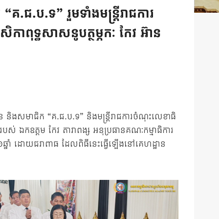
.ជ.ប.ទ” រួមទាំងមន្រ្តីរាជការ
កាពុទ្ធសាសនូបត្ថម្ភកៈ កែវ អ៊ាន
 និងសមាជិក “គ.ជ.ប.ទ” និងមន្រ្តីរាជការចំណុះលេខាធិ
ើតរបស់ ឯកឧត្តម កែវ តារាពង្ស អនុប្រធានគណៈកម្មាធិការ
 ៩១ឆ្នាំ ដោយជរាពាធ ដែលពិធីនេះធ្វើឡើងនៅគេហដ្ឋាន