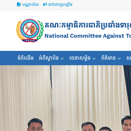
Skip
បណ្ណាល័យ
ដាក់ពាក្យបណ្ដឹង
to
content
គណៈកម្មាធិការជាតិប្រឆាំងទារ
National Committee Against T
ទំព័រដើម
អំពីស្ថាប័ន
រចនាសម្ព័ន
ព័ត៌មាន
ស