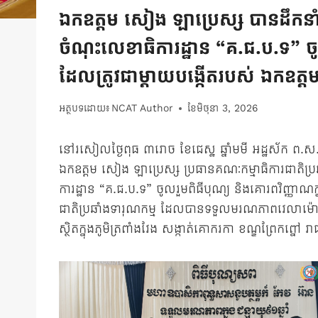
ឯកឧត្តម សៀង ឡាប្រេស្ស បានដឹកនាំ 
ចំណុះលេខាធិការដ្ឋាន “គ.ជ.ប.ទ” ចូល
ដែលត្រូវជាម្តាយបង្កើតរបស់ ឯកឧត្ត
អត្ថបទដោយ៖
NCAT Author
ខែ​មិថុនា 3, 2026
នៅរសៀលថ្ងៃពុធ ៣រោច ខែជេស្ឋ ឆ្នាំមមី អដ្ឋស័ក ព.ស.២
ឯកឧត្តម សៀង ឡាប្រេស្ស ប្រធានគណៈកម្មាធិការជាតិប្រ
ការដ្ឋាន “គ.ជ.ប.ទ” ចូលរួមពិធីបុណ្យ និងគោរពវិញ្ញាណក
ជាតិប្រឆាំងទារុណកម្ម ដែលបានទទួលមរណភាពវេលាម៉ោង ០៦
ស្ថិតក្នុងភូមិត្រពាំងវែង សង្កាត់គោករកា ខណ្ឌព្រែកព្នៅ រ