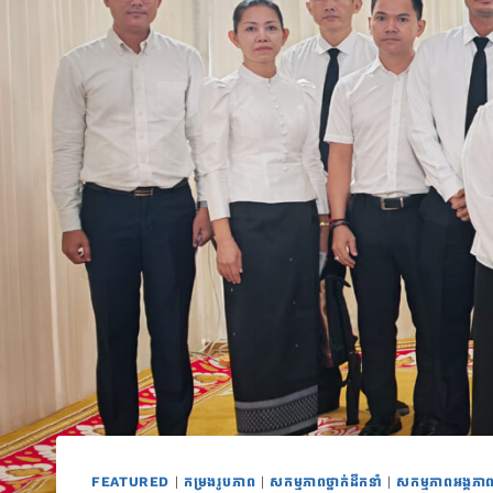
FEATURED
|
កម្រងរូបភាព
|
សកម្មភាពថ្នាក់ដឹកនាំ
|
សកម្មភាពអង្គភា