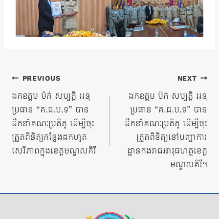
ការ​
PREVIOUS
NEXT
នាំទិស​
ឯកឧត្តម ម៉ក់ សម្បត្តិ អនុ
ឯកឧត្តម ម៉ក់ សម្បត្តិ អនុ
ប្រធាន “គ.ជ.ប.ទ” បាន
ប្រធាន “គ.ជ.ប.ទ” បាន
ប្រកាស
ដឹកនាំគណៈប្រតិភូ ដើម្បីចុះ
ដឹកនាំគណៈប្រតិភូ ដើម្បីចុះ
ត្រួតពិនិត្យកន្លែងដកហូត
ត្រួតពិនិត្យនៅបញ្ជាការ
សេរីភាពក្នុងខេត្តមណ្ឌលគិរី
ដ្ឋានកងរាជអាវុធហត្ថខេត្ត
មណ្ឌលគិរី។