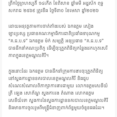
ព្រឹកថ្ងៃព្រហស្បតិ៍ ១៤កើត ខែពិសាខ ឆ្នាំមមី អដ្ឋស័ក ពុទ្ធ
សករាជ ២៥៦៩ ត្រូវនឹង ថ្ងៃទី៣០ ខែមេសា ឆ្នាំ២០២៦
ដោយអនុវត្តតាមការចាត់តាំងរបស់ ឯកឧត្តម សៀង
ឡាប្រេស្ស ប្រធានគណៈកម្មាធិការជាតិប្រឆាំងទារុណកម្ម
“គ.ជ.ប.ទ” ឯកឧត្តម ម៉ក់ សម្បត្តិ អនុប្រធាន “គ.ជ.ប.ទ”
បានដឹកនាំគណៈប្រតិភូ ដើម្បីចុះត្រួតពិនិត្យកន្លែងដកហូតសេរី
ភាពក្នុងខេត្តមណ្ឌលគិរី។
ក្នុងនោះដែរ ឯកឧត្តម បានដឹកនាំក្រុមការងារចុះត្រួតពិនិត្យ
នៅស្នងការដ្ឋាននគរបាលខេត្តមណ្ឌលគិរី និងជួប
សំណេះសំណាលពិភាក្សាការងារជាមួយ លោកឧត្តមសេនីយ៍
ត្រី ឡេង សោភ័ណ្ឌ ស្នងការរង តំណាង លោកឧត្តម
សេនីយ៍ទោ ស្នងការនៃស្នងការដ្ឋាននគរបាលខេត្តមណ្ឌលគិរី
និងមានការចូលរួមពីមន្រ្តីជំនាញពាក់ព័ន្ធមួយចំនួនផងដែរ។