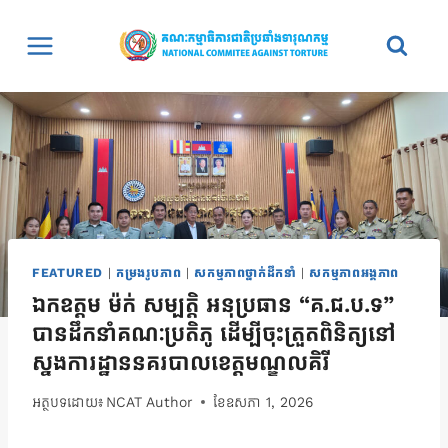
Skip
to
content
FEATURED
|
កម្រងរូបភាព
|
សកម្មភាពថ្នាក់ដឹកនាំ
|
សកម្មភាពអង្គភាព
ឯកឧត្តម ម៉ក់ សម្បត្តិ អនុប្រធាន “គ.ជ.ប.ទ”
បានដឹកនាំគណៈប្រតិភូ ដើម្បីចុះត្រួតពិនិត្យនៅ
ស្នងការដ្ឋាននគរបាលខេត្តមណ្ឌលគិរី
អត្ថបទដោយ៖
NCAT Author
ខែ​ឧសភា 1, 2026