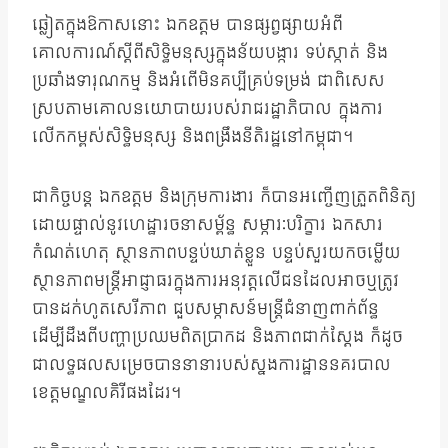
ឆ្លៀតក្នុងឱកាសនោះ ឯកឧត្តម បានផ្សព្វផ្សាយអំពី
គោលការណ៍ស្តីពីសិទ្ធិមនុស្សក្នុងន័យបង្ការ ទប់ស្កាត់ និង
ប្រឆាំងទារុណកម្ម និងអំពើមិនគប្បីគ្រប់ទម្រង់ ជាពិសេស
ស្របតាមគោលនយោបាយរបស់រាជរដ្ឋាភិបាល ក្នុងការ
លើកកម្ពស់សិទ្ធិមនុស្ស និងពង្រឹងនីតិរដ្ឋនៅកម្ពុជា។
ជាកិច្ចបន្ត ឯកឧត្តម និងក្រុមការងារ ក៏បានអញ្ចើញត្រួតពិនិត្យ
ដោយផ្ទាល់នូវហេដ្ឋារចនាសម្ព័ន្ធ សម្ភារៈបរិក្ខារ ឯកសារ
កំណត់ហេតុ ស្ថានភាពបន្ទប់ឃាត់ខ្លួន បន្ទប់សួរយកចម្លើយ
ស្ថានភាពមន្រ្តីអាជ្ញាធរក្នុងការអនុវត្តលើជនដែលអាចឬត្រូវ
បានដក់ហូតសេរីភាព ជួបសម្ភាសន៍មន្រ្តីជំនាញពាក់ព័ន្ធ
ដើម្បីដឹងពីបញ្ហាប្រឈមពិតប្រាកដ និងភាពជាក់ស្តែង ក៏ដូច
ជាលទ្ធផលសម្រេចបាននានារបស់ស្នងការដ្ឋាននគរបាល
ខេត្តមណ្ឌលគិរីផងដែរ។