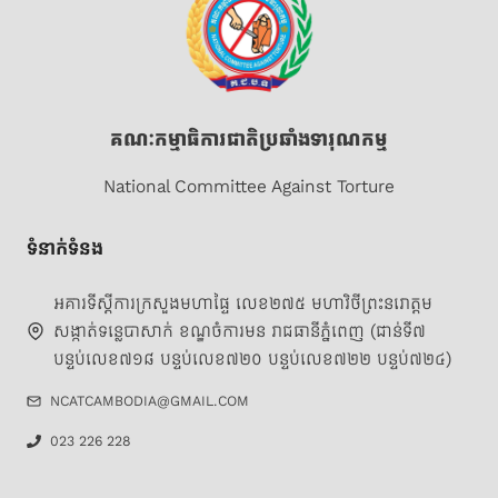
គណៈកម្មាធិការជាតិប្រឆាំងទារុណកម្ម
National Committee Against Torture
ទំនាក់ទំនង
អគារទីស្តីការក្រសួងមហាផ្ទៃ លេខ២៧៥ មហាវិថីព្រះនរោត្តម
សង្កាត់ទន្លេបាសាក់ ខណ្ឌចំការមន រាជធានីភ្នំពេញ (ជាន់ទី៧
បន្ទប់លេខ៧១៨ បន្ទប់លេខ៧២០ បន្ទប់លេខ៧២២ បន្ទប់៧២៤)
NCATCAMBODIA@GMAIL.COM
023 226 228