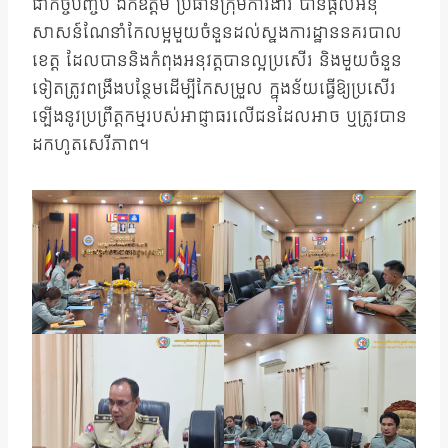
ជាកិច្ចបញ្ចប់ ឯកឧត្តម ប្រធានក្រុមការងារ បានផ្ដល់អនុ
សាសន៍ណែនាំកែលម្អមួយចំនួនដល់ស្នងការដ្ឋាននគរបាល
ខេត្ត ដែលបាននិងកំពុងអនុវត្តបានល្អប្រសើរ និងមួយចំនួន
ទៀតត្រូវពង្រឹងបន្ថែមដើម្បីកែសម្រួល ក្នុងន័យធ្វើឱ្យប្រសើរ
ឡើងនូវប្រព្រឹត្តកម្មរបស់អាជ្ញាធរលើជនដែលអាច ឬត្រូវបាន
ដកហូតសេរីភាព។