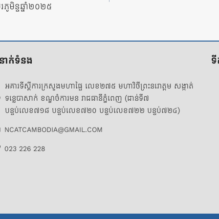
ូមិន្ទឆ្នាំ២០២៥
ំនាក់ទំនង
ទ
អគារទីស្តីការក្រសួងមហាផ្ទៃ លេខ២៧៥ មហាវិថីព្រះនរោត្តម សង្កាត់
ទន្លេបាសាក់ ខណ្ឌចំការមន រាជធានីភ្នំពេញ (ជាន់ទី៧
បន្ទប់លេខ៧១៨ បន្ទប់លេខ៧២០ បន្ទប់លេខ៧២២ បន្ទប់៧២៤)
NCATCAMBODIA@GMAIL.COM
023 226 228