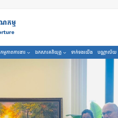
ុណកម្ម
orture
កម្មភាពការងារ
ឯកសារគតិយុត្ត
ទាក់ទងយើង
បណ្ណាល័យ