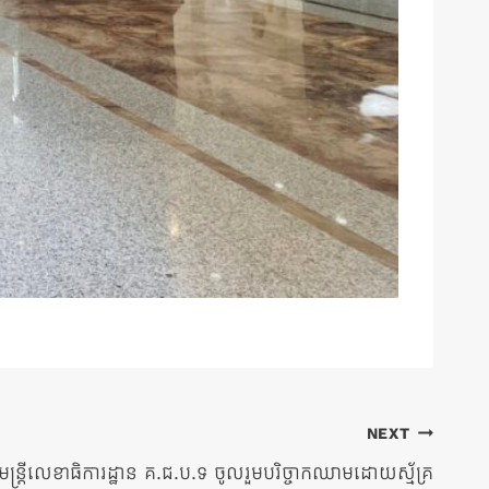
NEXT
មន្រ្តីលេខាធិការដ្ឋាន គ.ជ.ប.ទ ចូលរួមបរិច្ចាកឈាមដោយស្ម័គ្រ