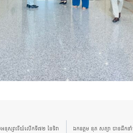
ួបអនុស្សាវរីយ៍លើកទី៧២ នៃទិវា
ឯកឧត្តម នុត​ សត្យា បានដឹកនាំ