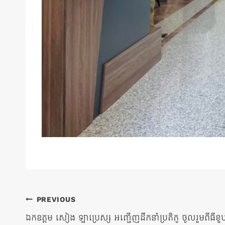
ការ​
PREVIOUS
ឯកឧត្តម សៀង ឡាប្រេស្ស អញ្ជើញដឹកនាំប្រតិភូ ចូលរួមពីធីខ