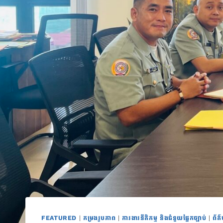
FEATURED
|
កម្រងរូបភាព
|
ការងារនីតិកម្ម និងជំនួយផ្នែកច្បាប់
|
ព័ត