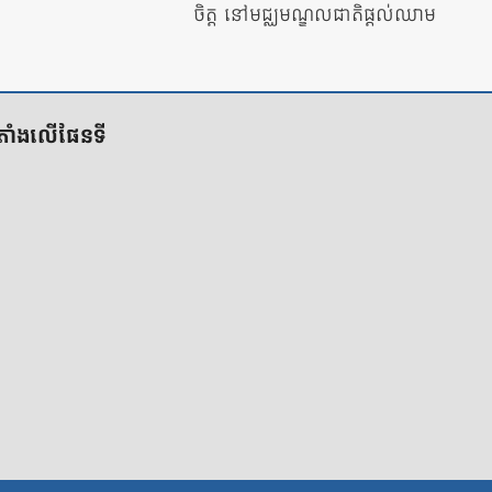
ចិត្ត នៅមជ្ឈមណ្ឌលជាតិផ្តល់ឈាម
ីតាំងលើផែនទី