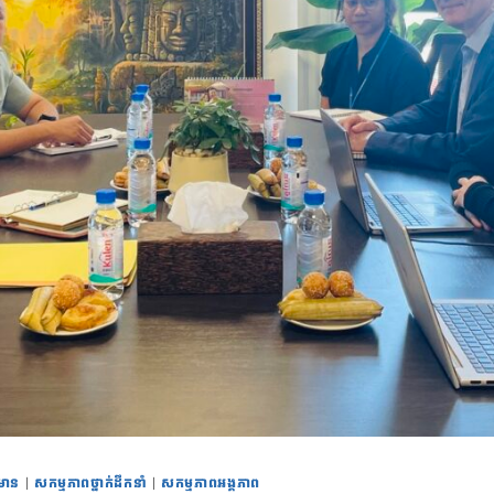
៌មាន
|
សកម្មភាពថ្នាក់ដឹកនាំ
|
សកម្មភាពអង្គភាព