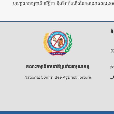
នាំទិស​
បុណ្យឯករាជ្យជាតិ ៩វិច្ឆិកា និងទិវាកំណើតនៃកងយោធពលខេមរភ
ប្រកាស
ទ
គណៈកម្មាធិការជាតិប្រឆាំងទារុណកម្ម
National Committee Against Torture