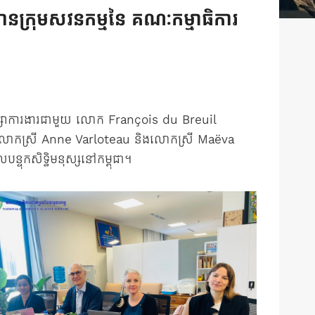
ានក្រុមសវនកម្មនៃ គណៈកម្មាធិការ
ិភាក្សាការងារជាមួយ លោក François du Breuil
យលោកស្រី Anne Varloteau និងលោកស្រី Maëva
្ទុកសិទ្ធិមនុស្សនៅកម្ពុជា។