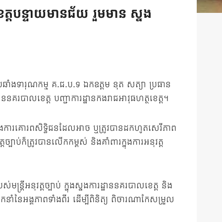
ខេត្តបន្ទាយមានជ័យ រួមមាន ស្នង
្រឆាំងទារុណកម្ម គ.ជ.ប.ទ ឯកឧត្តម នុត សត្យា
ប្រធាន
្ឋាននគរបាលខេត្ត បញ្ជាការដ្ឋានកងរាជអាវុធហត្ថខេត្ត។
ពង្រឹងការគោរពសិទ្ធិជនដែលអាច ឬត្រូវបានដកហូតសេរីភាព
បាប់ក៏ត្រូវបានលើកកម្ពស់ និងគាំពារក្នុងការអនុវត្ត
តីអនុវត្តច្បាប់ ក្នុងស្នងការដ្ឋាននគរបាលខេត្ត និង
នាំនៃអង្គភាពទាំងពីរ ដើម្បីពិនិត្យ ពិចារណាកែសម្រួល