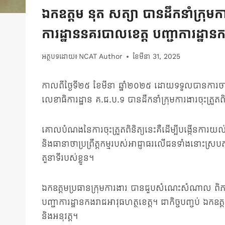
ឯកឧត្តម នុត សត្យា បានដឹកនាំក្រុមកា
ការដ្ឋាននគរបាលខេត្ត បញ្ជាការដ្ឋាន
អត្ថបទដោយ៖
NCAT Author
ខែ​មីនា 31, 2025
កាលពីថ្ងៃទី២៥ ខែមីនា ឆ្នាំ២០២៥ ដោយទទួលបានការចាត់ត
លេខាធិការដ្ឋាន គ.ជ.ប.ទ បានដឹកនាំក្រុមការងារចុះត្រួត
គោលបំណងនៃការចុះត្រួតពិនិត្យនេះគឺដើម្បីបង្កើនការយល
និងធានាថាប្រព្រឹត្តកម្មរបស់អាជ្ញាធរលើជនទាំងនោះស្របតា
តួនាទីរបស់ខ្លួន។
ឯកឧត្តមប្រធានក្រុមការងារ បានជួបសំណេះសំណាល ពិភាក្ស
បញ្ជាការដ្ឋានកងរាជអាវុធហត្ថខេត្ត។ ជាកិច្ចបញ្ចប់ ឯក
និងអនុវត្ត។