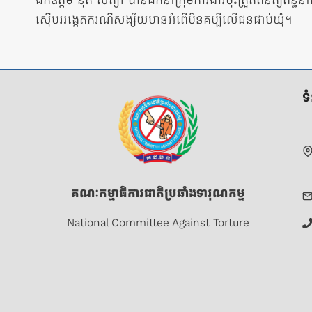
ឯកឧត្តម នុត សត្យា បានដឹកនាំក្រុមការងារចុះត្រួតពិនិត្យពន្ធ
នាំទិស​
ស៊ើបអង្កេតករណីសង្ស័យមានអំពើមិនគប្បីលើជនជាប់ឃុំ។
ប្រកាស
ទ
គណៈកម្មាធិការជាតិប្រឆាំងទារុណកម្ម
National Committee Against Torture