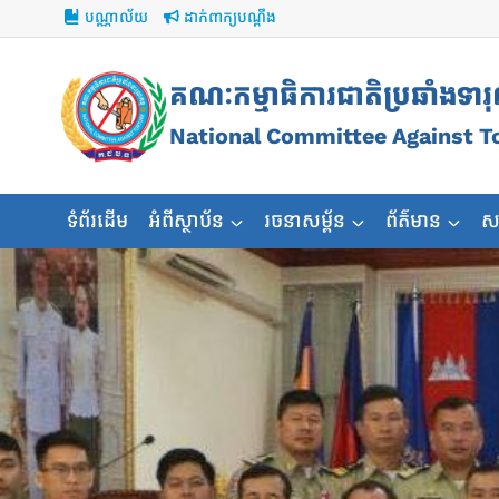
Skip
បណ្ណាល័យ
ដាក់ពាក្យបណ្ដឹង
to
content
គណៈកម្មាធិការជាតិប្រឆាំងទារ
National Committee Against T
ទំព័រដើម
អំពីស្ថាប័ន
រចនាសម្ព័ន
ព័ត៌មាន
ស