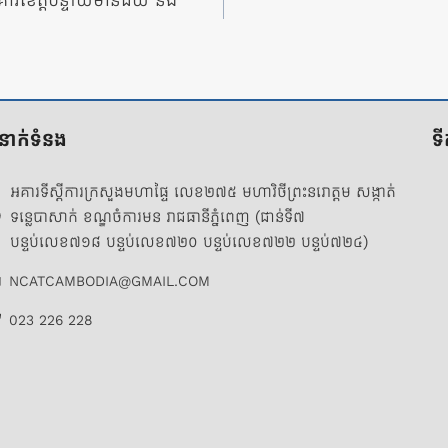
នាគារខេត្តបន្ទាយមានជ័យ និង
ំនាក់ទំនង
ទ
អគារទីស្តីការក្រសួងមហាផ្ទៃ លេខ២៧៥ មហាវិថីព្រះនរោត្តម សង្កាត់
ទន្លេបាសាក់ ខណ្ឌចំការមន រាជធានីភ្នំពេញ (ជាន់ទី៧
បន្ទប់លេខ៧១៨ បន្ទប់លេខ៧២០ បន្ទប់លេខ៧២២ បន្ទប់៧២៤)
NCATCAMBODIA@GMAIL.COM
023 226 228