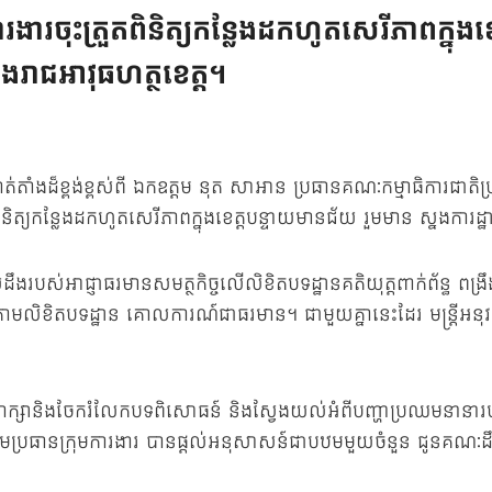
រងារចុះត្រួតពិនិត្យកន្លែងដកហូតសេរីភាពក្នុង
កងរាជអាវុធហត្ថខេត្ត។
ាំងដ៏ខ្ពង់ខ្ពស់ពី ឯកឧត្តម នុត សាអាន ប្រធានគណៈកម្មាធិការជាតិប
ពិនិត្យកន្លែងដកហូតសេរីភាពក្នុងខេត្តបន្ទាយមានជ័យ រួមមាន ស្នងការដ
់ដឹងរបស់អាជ្ញាធរមានសមត្ថកិច្ចលើលិខិតបទដ្ឋានគតិយុត្តពាក់ព័ន្ធ 
មលិខិតបទដ្ឋាន គោលការណ៍ជាធរមាន។ ជាមួយគ្នានេះដែរ មន្រ្តីអនុវត្តច្
ានិងចែករំលែកបទពិសោធន៍ និងស្វែងយល់អំពីបញ្ហាប្រឈមនានារបស់មន្រ្
ឧត្តមប្រធានក្រុមការងារ បានផ្ដល់អនុសាសន៍ជាបឋមមួយចំនួន ជូនគណៈដឹក