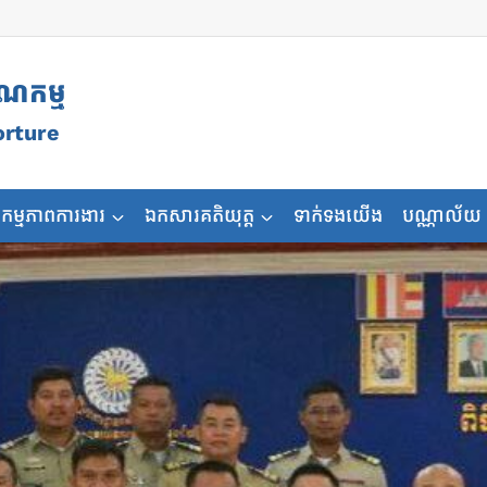
ុណកម្ម
orture
កម្មភាពការងារ
ឯកសារគតិយុត្ត
ទាក់ទងយើង
បណ្ណាល័យ