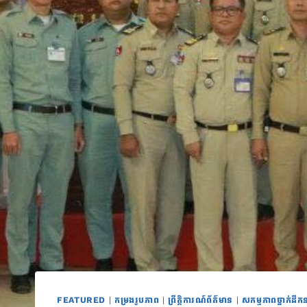
FEATURED
|
កម្រងរូបភាព
|
ព្រឹត្តិការណ៍ព័ត៌មាន
|
សកម្មភាពថ្នាក់ដឹកន