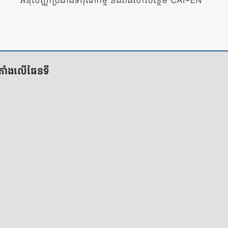
អនុសញ្ញាប្រឆាំងទារុណកម្ម និងពិធីសារបន្ថែម CAT-EN
ីតាំងលើផែនទី