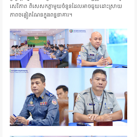
សេរីភាព ពិសេសកត្តាមួយចំនួនដែលអាចជួយដោះស្រាយ
ភាពចង្អៀតណែនក្នុងពន្ធនាគារ។