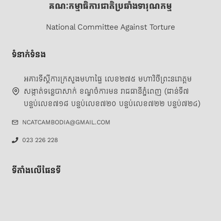
គណៈកម្មាធិការជាតិប្រឆាំងទារុណកម្ម
National Committee Against Torture
ទំនាក់ទំនង
អគារទីស្តីការក្រសួងមហាផ្ទៃ លេខ២៧៥ មហាវិថីព្រះនរោត្តម
សង្កាត់ទន្លេបាសាក់ ខណ្ឌចំការមន រាជធានីភ្នំពេញ (ជាន់ទី៧
បន្ទប់លេខ៧១៨ បន្ទប់លេខ៧២០ បន្ទប់លេខ៧២២ បន្ទប់៧២៤)
NCATCAMBODIA@GMAIL.COM
023 226 228
ទីតាំងលើផែនទី