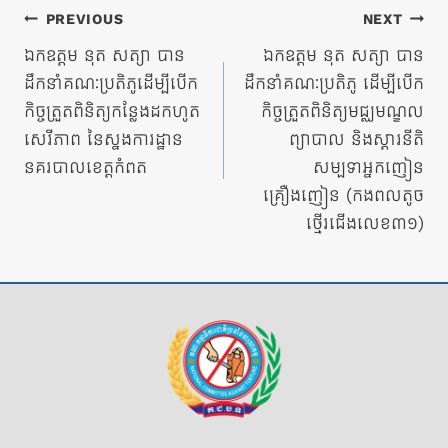
ការ​
PREVIOUS
NEXT
នាំទិស​
ឯកឧត្តម នុត សត្យា បាន
ឯកឧត្តម នុត សត្យា បាន
ដឹកនាំគណៈប្រតិភូដើម្បីបើក
ដឹកនាំគណៈប្រតិភូ ដើម្បីបើក
ប្រកាស
កិច្ចត្រួតពិនិត្យកន្លែងដកហូត
កិច្ចត្រួតពិនិត្យមជ្ឈមណ្ឌល
សេរីភាព នៃស្នងការដ្ឋាន
ព្យាបាល និងស្តារនីតិ
នគរបាលខេត្តកំពត
សម្បទាអ្នកញៀន
គ្រឿងញៀន (កងពលតូច
ថ្មើរជើងលេខ៣១)