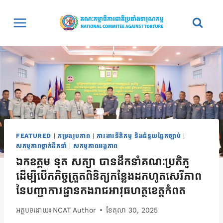
Skip
to
content
FEATURED
|
កម្រងរូបភាព
|
ការងារនីតិកម្ម និងជំនួយផ្នែកច្បាប់
|
សកម្មភាពថ្នាក់ដឹកនាំ
|
សកម្មភាពអង្គភាព
ឯកឧត្តម នុត សត្យា បានដឹកនាំគណៈប្រតិភូ
ដើម្បីបើកកិច្ចត្រួតពិនិត្យកន្លែងដកហូតសេរីភាព
នៃបញ្ជាការដ្ឋានកងរាជអាវុធហត្ថខេត្តកំពត
អត្ថបទដោយ៖
NCAT Author
ខែ​តុលា 30, 2025