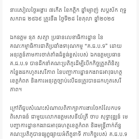
នារសៀលថ្ងៃអង្គារ ៧កើត ខែកត្តិក ឆ្នាំម្សាញ់ សប្តស័ក ពុទ្ធ
សករាជ ២៥៦៩ ត្រូវនឹង ថ្ងៃទី២៨ ខែតុលា ឆ្នាំ២០២៥
ឯកឧត្តម នុត សត្យា ប្រធានលេខាធិការដ្ឋាន នៃ
គណៈកម្មាធិការជាតិប្រឆាំងទារុណកម្ម “គ.ជ.ប.ទ” ដោយ
អនុវត្តន៍តាមការចាត់តាំងដ៏ខ្ពង់ខ្ពស់របស់ ឯកឧត្តមប្រធាន
គ.ជ.ប.ទ បានដឹកនាំគណៈប្រតិភូដើម្បីបើកកិច្ចត្រួតពិនិត្យ
កន្លែងដកហូតសេរីភាព នៃបញ្ជាការដ្ឋានកងរាជអាវុធហត្ថ
ខេត្តកំពត និងការអនុវត្តច្បាប់លើជនត្រូវបានដកហូតសេរី
ភាព។
ក្រៅពីជួបសំណេះសំណាលពិភាក្សាការងារចែករំលែកបទ
ពិសោធន៍ ជាមួយលោកឧត្តមសេនីយ៍ត្រី ចាប សុទ្ធាវុឌ្ឍន៍ មេ
បញ្ជាការដ្ឋានកងរាជអាវុធហត្ថខេត្តកំពត និងមន្រ្តីពាក់ព័ន្ធ
គណៈប្រតិភូបានផ្សព្វផ្សាយអំពីតួនាទី ភារកិច្ចរបស់ គ.ជ.ប.ទ