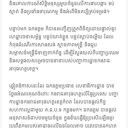
និងគោលការណ៍សិទ្ធិមនុស្សមួយចំនួនលើការងារបង្ការ ទប់
ស្កាត់ និងប្រឆាំងទារុណកម្ម និងអំពើមិនគប្បីគ្រប់ទម្រង់។
បន្ទាប់មក ឯកឧត្តម ក៏បានអញ្ចើញត្រួតពិនិត្យដោយផ្ទាល់នូវ
ហេដ្ឋារចនាសម្ព័ន្ធ បន្ទប់ឃាត់ខ្លួន បន្ទប់ស្តាប់ចម្លើយ ដែល
កំពុងដំណើរការសាងសង់ ស្ថានភាពមន្រ្តី និងជួប
សម្ភាសន៍មន្រ្តីជំនាញពាក់ព័ន្ធ ដើម្បីស្វែងយល់ពីបញ្ហាប្រឈម
និងលទ្ធផលសម្រេចបាននានារបស់បញ្ជាការដ្ឋានកងរាជ
អាវុធហត្ថខេត្ត។
ឆ្លៀតឱកាសនេះដែរ ឯកឧត្តមប្រធាន លេខាធិការដ្ឋាន បាន
ថ្លែងអំណរគុណចំពោះ កងរាជអាវុធហត្ថលើផ្ទៃប្រទេស បញ្ជា
ការដ្ឋានកងរាជអាវុធហត្ថខេត្តកំពត ដែលបានផ្ដល់កិច្ច
សហការល្អជាមួយ គ.ជ.ប.ទ កន្លងមក។ ឯកឧត្តម បានផ្ដល់
អនុសាសន៍ជាបឋមមួយចំនួន ក្នុងន័យធ្វើឱ្យប្រសើរឡើងនូវ
ប្រព្រឹត្តកម្មរបស់អាជ្ញាធរលើជនដែលអាច ឬត្រូវបានដកហូត