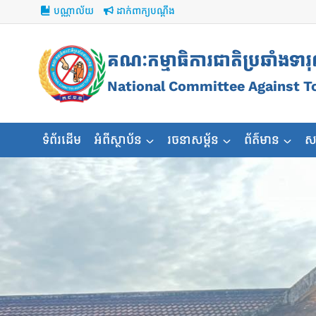
Skip
បណ្ណាល័យ
ដាក់ពាក្យបណ្ដឹង
to
content
គណៈកម្មាធិការជាតិប្រឆាំងទារ
National Committee Against T
ទំព័រដើម
អំពីស្ថាប័ន
រចនាសម្ព័ន
ព័ត៌មាន
ស