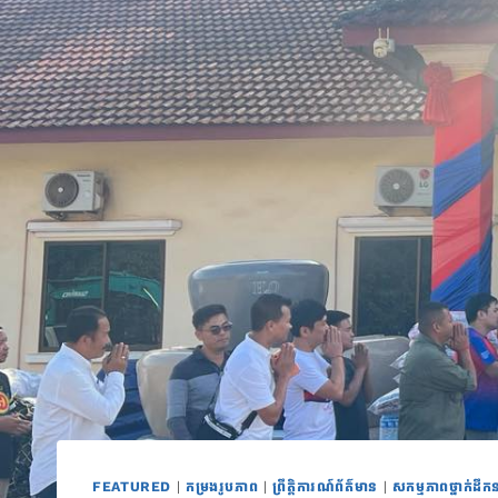
FEATURED
|
កម្រងរូបភាព
|
ព្រឹត្តិការណ៍ព័ត៌មាន
|
សកម្មភាពថ្នាក់ដឹកន