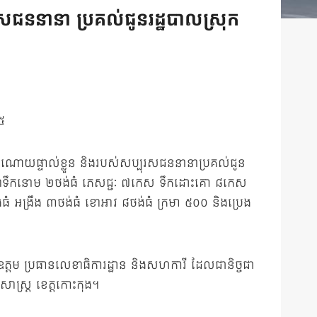
រសជននានា ប្រគល់ជូនរដ្ឋបាលស្រុក
៥
អំណោយផ្ទាល់ខ្លួន និងរបស់សប្បុរសជននានាប្រគល់ជូន
រ ខោទឹកនោម ២ថង់ធំ ភេសជ្ជៈ ៧កេស ទឹកដោះគោ ៨កេស
់ធំ អង្រឹង ៣ថង់ធំ ខោអាវ ៨ថង់ធំ ក្រមា ៥០០ និងប្រេង
្តម ប្រធានលេខាធិការដ្ឋាន និងសហការី ដែលជានិច្ចជា
ាស្ត្រ ខេត្តកោះកុង។