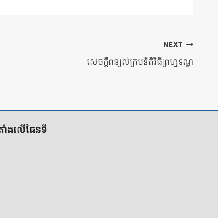
NEXT
សេចក្តីពន្យល់ក្រមនីតិវិធីព្រហ្មទណ្ឌ
ីតាំងលើផែនទី