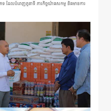
រភេទ ដែលបំពេញតួនាទី ភារកិច្ចយ៉ាងសកម្ម និងមានការ