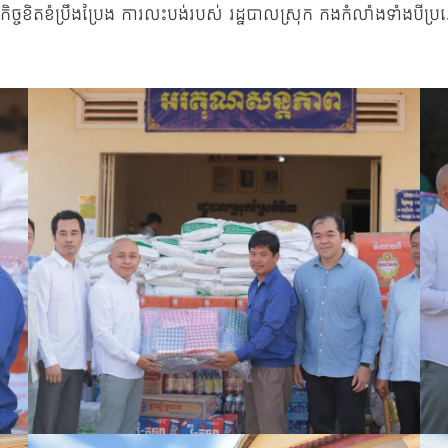
្ចខិតខំប្រឹងប្រែង ការលះបង់របស់ រដ្នបាលស្រុក កងកំលាំងទាំងបីប្