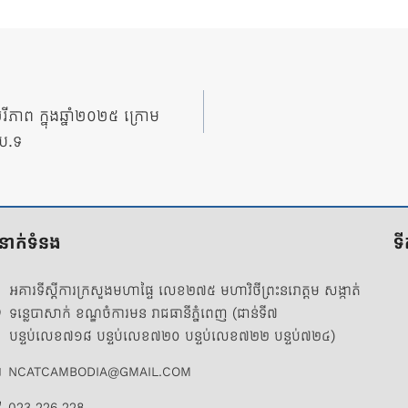
រីភាព ក្នុងឆ្នាំ២០២៥ ក្រោម
.ប.ទ
ំនាក់ទំនង
ទ
អគារទីស្តីការក្រសួងមហាផ្ទៃ លេខ២៧៥ មហាវិថីព្រះនរោត្តម សង្កាត់
ទន្លេបាសាក់ ខណ្ឌចំការមន រាជធានីភ្នំពេញ (ជាន់ទី៧
បន្ទប់លេខ៧១៨ បន្ទប់លេខ៧២០ បន្ទប់លេខ៧២២ បន្ទប់៧២៤)
NCATCAMBODIA@GMAIL.COM
023 226 228