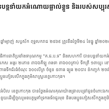
បន្តនាំយកអំណោយផ្ទាល់ខ្លួន និងរបស់សប្បុ
ម្សាញ់ សប្តស័ក ពុទ្ធសករាជ ២៥៦៩ ត្រូវនឹងថ្ងៃទី២៤ ខែធ្នូ ឆ្នាំ២០២
ាធិការជាតិប្រឆាំងទារុណកម្ម “គ.ជ.ប.ទ” និងសហការី បានបន្តនាំយក
រ/៣៥កេស អង្ករ ២តោន ៣៦៦គីឡូ ពងទា ៣៦០០គ្រាប់ ទឹកត្រី ១៣យួ
ាងទឹកជ័រធំចំណុះ ៦០០លីត្រ ចំនួន ៥ពាង ធ្យូង ២០បាវ នំ​កញ្ចក់​ ២ថង
្អូនភៀសសឹកក្នុងភូមិសាស្ត្រខេត្តកោះកុង។
ំបិល ខេត្តកោះកុង បានថ្លែងអំណរគុណយ៉ាងជ្រាលជ្រៅជូនចំពោះឯកឧត
្បីចូលរួមឧបត្ថម្ភគាំទ្រកងទ័ពជួរមុខ និងបងប្អូនភៀសសឹកក្នុងភូមិស