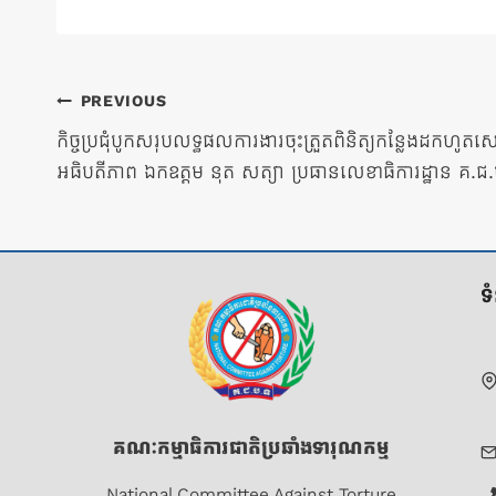
ការ​
PREVIOUS
កិច្ចប្រជុំបូកសរុបលទ្ធផលការងារចុះត្រួតពិនិត្យកន្លែងដកហូតសេ
នាំទិស​
អធិបតីភាព ឯកឧត្តម នុត សត្យា ប្រធានលេខាធិការដ្ឋាន គ.ជ
ប្រកាស
ទ
គណៈកម្មាធិការជាតិប្រឆាំងទារុណកម្ម
National Committee Against Torture