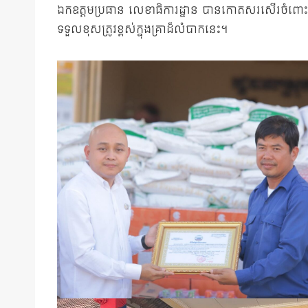
ឯកឧត្តមប្រធាន លេខាធិការដ្នាន បានកោតសរសើរចំពោះកិច
ទទួលខុសត្រូវខ្ពស់ក្នុងគ្រាដ៏លំបាកនេះ។