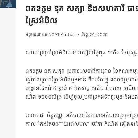
ឯកឧត្តម នុត សត្យា និងសហការី បាន
ស្រែអំបិល
អត្ថបទដោយ៖
NCAT Author
ខែ​ធ្នូ 24, 2025
សាលាស្រុកស្រែអំបិល នារសៀលថ្ងៃពុធ ៥កើត ខែបុស្ស ឆ្នាំ
ឯកឧត្តម នុត សត្យា ប្រធានលេខាធិការដ្ឋាន នៃគណៈកម្ម
រដ្ឋបាលស្រុកស្រែអំបិលរួមមាន ទឹកបរិសុទ្ធ ៨០០យួ
ចង្ក្រានដែកធំ ៥ ខ្ទះធំ ៥ វែកសម្ល ៥ដើម អំបោស ៥ដើម ព
សាំង ១០០០លីត្រ ដើម្បីចូលរួមគាំទ្រកងទ័ពជួរមុខ និងបងប
លោក ជា ច័ន្ទកញ្ញា អភិបាល នៃគណ:អភិបាលស្រុកស្រែអ
កាល តែងតែចំណាយពេលវេលា ថវិកា កំលាំង គៀងគរជំនួយដេីម