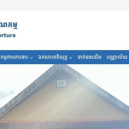
ុណកម្ម
orture
កម្មភាពការងារ
ឯកសារគតិយុត្ត
ទាក់ទងយើង
បណ្ណាល័យ