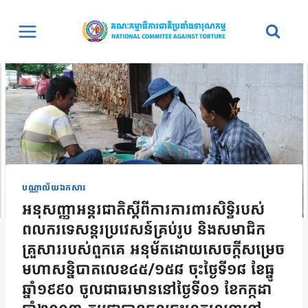
Skip
to
content
បណ្ណាល័យឯកសារ
អនុសញ្ញាអន្ដរជាតិស្ដីពីការការពារសិទ្ធិរបស់
ពលករទេសន្ដរប្រវេសន៍គ្រប់រូប និងសមាជិក
គ្រួសាររបស់ពួកគេ អនុម័តដោយសេចក្ដីសម្រេច
មហាសន្និបាតលេខ៤៥/១៥៨ ចុះថ្ងៃទី១៨ ខែធ្នូ
ឆ្នាំ១៩៩០ ចូលជាធរមាននៅថ្ងៃទី០១ ខែកក្កដា