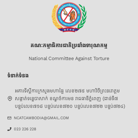
គណៈកម្មាធិការជាតិប្រឆាំងទារុណកម្ម
National Committee Against Torture
ទំនាក់ទំនង
អគារទីស្តីការក្រសួងមហាផ្ទៃ លេខ២៧៥ មហាវិថីព្រះនរោត្តម
សង្កាត់ទន្លេបាសាក់ ខណ្ឌចំការមន រាជធានីភ្នំពេញ (ជាន់ទី៧
បន្ទប់លេខ៧១៨ បន្ទប់លេខ៧២០ បន្ទប់លេខ៧២២ បន្ទប់៧២៤)
NCATCAMBODIA@GMAIL.COM
023 226 228