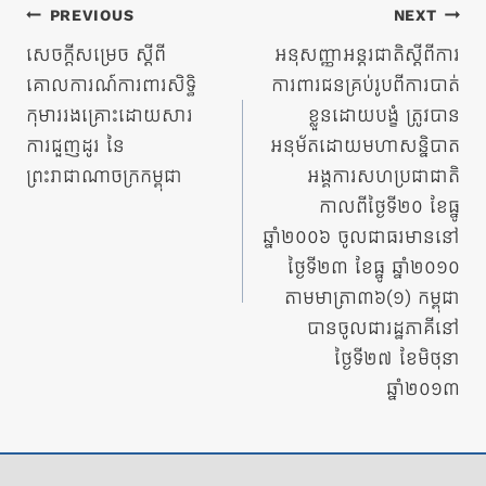
ការ​
PREVIOUS
NEXT
នាំទិស​
សេចក្ដីសម្រេច ស្ដីពី
អនុសញ្ញាអន្ដរជាតិស្ដីពីការ
គោលការណ៍ការពារសិទ្ធិ
ការពារជនគ្រប់រូបពីការបាត់
ប្រកាស
កុមាររងគ្រោះដោយសារ
ខ្លួនដោយបង្ខំ ត្រូវបាន
ការជួញដូរ នៃ
អនុម័តដោយមហាសន្និបាត
ព្រះរាជាណាចក្រកម្ពុជា
អង្គការសហប្រជាជាតិ
កាលពីថ្ងៃទី២០ ខែធ្នូ
ឆ្នាំ២០០៦ ចូលជាធរមាននៅ
ថ្ងៃទី២៣ ខែធ្នូ ឆ្នាំ២០១០
តាមមាត្រា៣៦(១) កម្ពុជា
បានចូលជារដ្ឋភាគីនៅ
ថ្ងៃទី២៧ ខែមិថុនា
ឆ្នាំ២០១៣