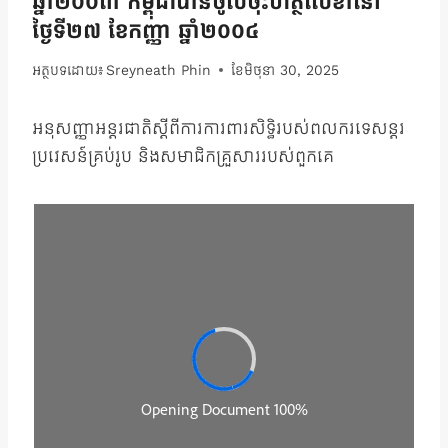
ឆ្នាំ២០០៣ កម្ពុជាបានចូលចុះហត្ថលេខានៅ
ថ្ងៃទី២៧ ខែកញ្ញា ឆ្នាំ២០០៤
អត្ថបទដោយ៖
Sreyneath Phin
ខែ​មិថុនា 30, 2025
អនុសញ្ញាអន្ដរជាតិស្ដីពីការការពារសិទ្ធិរបស់ពលករទេសន្ដរ
ប្រវេសន៍គ្រប់រូប និងសមាជិកគ្រួសាររបស់ពួកគេ