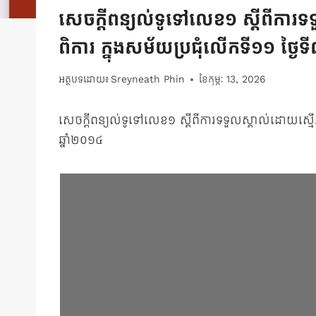
សេចក្ដីពន្យល់ទូទៅលេខ១ ស្តីពីការ
ពិការ ក្នុងសម័យប្រជុំលើកទី១១ ថ្ង
អត្ថបទដោយ៖
Sreyneath Phin
ខែ​កុម្ភៈ 13, 2026
សេចក្ដីពន្យល់ទូទៅលេខ១ ស្តីពីការទទួលស្គាល់ដោយស្មើ
ឆ្នាំ២០១៤