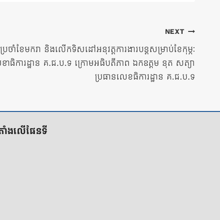
NEXT
រប្រចាំខែមករា និងលើកទិសដៅអនុវត្តការងារបន្តសម្រាប់ខែកុម្ភៈ
ខាធិការដ្ឋាន គ.ជ.ប.ទ ក្រោមអធិបតីភាព ឯកឧត្តម នុត សត្យា
ប្រធានលេខធិការដ្ឋាន គ.ជ.ប.ទ
ីតាំងលើផែនទី