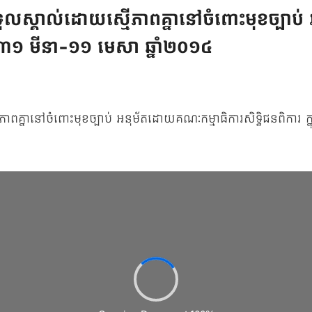
ទទួលស្គាល់ដោយស្មើភាពគ្នានៅចំពោះមុខច្បាប់
ៃទី៣១ មីនា-១១ មេសា ឆ្នាំ២០១៤
ភាពគ្នានៅចំពោះមុខច្បាប់ អនុម័តដោយគណៈកម្មាធិការសិទ្ធិជនពិការ 