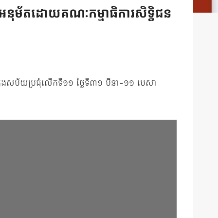
 អនុម័តដោយគណៈកម្មាធិការសិទ្ធិជន
ក្នុងសម័យប្រជុំលើកទី១១ ថ្ងៃទី៣១ មីនា-១១ មេសា