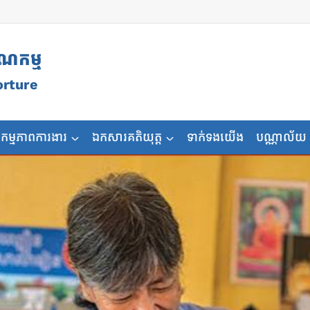
ុណកម្ម
orture
កម្មភាពការងារ
ឯកសារគតិយុត្ត
ទាក់ទងយើង
បណ្ណាល័យ