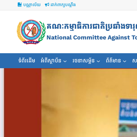
Skip
បណ្ណាល័យ
ដាក់ពាក្យបណ្ដឹង
to
content
គណៈកម្មាធិការជាតិប្រឆាំងទារ
National Committee Against T
ទំព័រដើម
អំពីស្ថាប័ន
រចនាសម្ព័ន
ព័ត៌មាន
ស