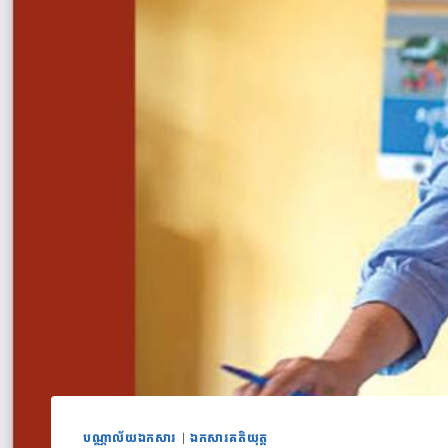
បណ្ណាល័យឯកសារ
|
ឯកសារគតិយុត្ត