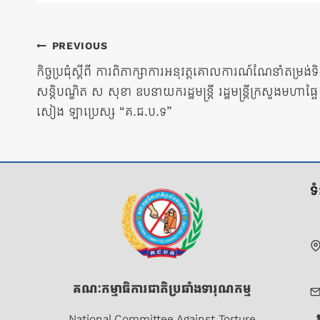
ការ​
PREVIOUS
កិច្ចប្រជុំស្តីពី ការពិភាក្សាការអនុវត្តគោលការណ៍ណែនាំតម្រ
នាំទិស​
សន្តិបណ្ឌិត ស សុខា ឧបនាយករដ្ឋមន្រ្តី រដ្ឋមន្រ្តីក្រសួងមហាផ
សៀង ឡាប្រេស្ស “គ.ជ.ប.ទ”
ប្រកាស
ទ
គណៈកម្មាធិការជាតិប្រឆាំងទារុណកម្ម
National Committee Against Torture