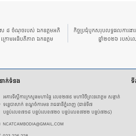
ង់ទិស ៨ ចំណុចរបស់ ឯកឧត្តមអភិ
កិច្ចប្រជុំបូកសរុបលទ្ធផលការងា
្ទៃ ក្រោមអធិបតីភាព ឯកឧត្តម
ឆ្នាំ២០២៦ របស់លេ
ំនាក់ទំនង
ទ
អគារទីស្តីការក្រសួងមហាផ្ទៃ លេខ២៧៥ មហាវិថីព្រះនរោត្តម សង្កាត់
ទន្លេបាសាក់ ខណ្ឌចំការមន រាជធានីភ្នំពេញ (ជាន់ទី៧
បន្ទប់លេខ៧១៨ បន្ទប់លេខ៧២០ បន្ទប់លេខ៧២២ បន្ទប់៧២៤)
NCATCAMBODIA@GMAIL.COM
023 226 228