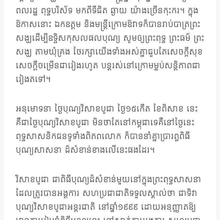
ពលរដ្ឋ ពុទ្ធបរិស័ទ មកពីទីជិត ឆ្ងាយ យ៉ាងច្រើនកុះករ។ ក្នុង
ឱកាសនោះ ឯកឧត្តម និងមន្រ្តីក្រោមឱវាទក៏បានរាប់បាត្រព្រះ
សង្ឃដើម្បីឧទ្ទិសកុសលផលបុណ្យ សូមឲ្យព្រះពុទ្ធ ព្រះធម៌ ព្រះ
សង្ឃ តាមឃុំគ្រង ថែរក្សាយើងទាំងអស់គ្នាជួបតែសេចក្តីសុខ
សេចក្តីចម្រើនជារៀងរហូត បន្តរស់នៅក្រោមម្លប់សន្តិភាពជា
រៀងតទៅ។
អនុមោទនា ថ្ងៃបុណ្យវិសាខបូជា ថ្ងៃ១៥កើត ខែពិសាខ នេះ
គឺជាថ្ងៃបុណ្យវិសាខបូជា មិនថាតែនៅកម្ពុជាទេគឺនៅថ្ងៃនេះ
ពុទ្ធសាសនិកជនទូទាំងពិភពលោក ក៏បាននាំគ្នាប្រារព្ធពិធី
បុណ្យសាសនា ដ៏សំខាន់ខាងលើនេះផងដែរ។
វិសាខបូជា ជាពិធីបុណ្យដ៏សំខាន់មួយនៅក្នុងព្រះពុទ្ធសាសនា
ដែលត្រូវបានអង្គការ សហប្រជាជាតិទទួលស្គាល់ថា ជាទិវា
បុណ្យវិសាខបូជាអន្ដរជាតិ នៅឆ្នាំ១៩៩៩ ដោយអនុញ្ញាតឱ្យ