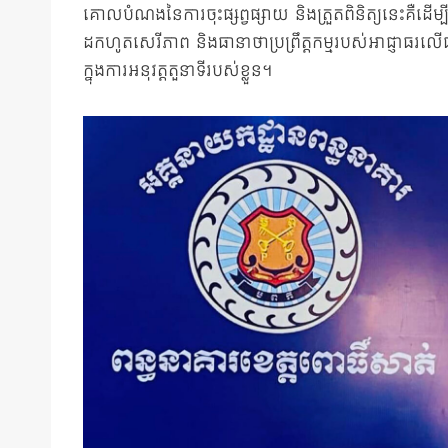
គោលបំណងនៃការចុះផ្សព្វផ្សាយ និងត្រួតពិនិត្យនេះគឺដើម្
ដកហូតសេរីភាព និងធានាថាប្រព្រឹត្តកម្មរបស់អាជ្ញាធរលើ
ក្នុងការអនុវត្តតួនាទីរបស់ខ្លួន។