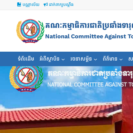
Skip
បណ្ណាល័យ
ដាក់ពាក្យបណ្ដឹង
to
content
គណៈកម្មាធិការជាតិប្រឆាំងទារ
National Committee Against T
ទំព័រដើម
អំពីស្ថាប័ន
រចនាសម្ព័ន
ព័ត៌មាន
ស