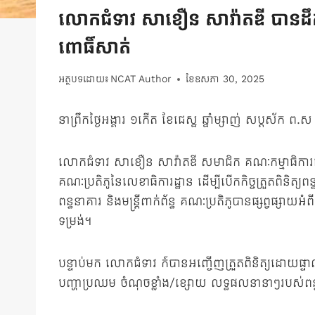
លោកជំទាវ សាខឿន សាវ៉ាតឌី បានដឹកនាំ
ពោធិ៍សាត់
អត្ថបទដោយ៖
NCAT Author
ខែ​ឧសភា 30, 2025
នាព្រឹកថ្ងៃអង្គារ ១កើត ខែជេស្ឋ ឆ្នាំម្សាញ់ សប្តស័ក 
លោកជំទាវ សាខឿន សាវ៉ាតឌី សមាជិក គណៈកម្មាធិការជាតិ
គណៈប្រតិភូនៃលេខាធិការដ្ឋាន ដើម្បីបើកកិច្ចត្រួតពិនិ
ពន្ធនាគារ និងមន្រ្តីពាក់ព័ន្ធ គណៈប្រតិភូបានផ្សព្វផ្សាយអ
ទម្រង់។
បន្ទាប់មក លោកជំទាវ ក៍បានអញ្ចើញត្រួតពិនិត្យដោយផ្ទាល់នូ
បញ្ហាប្រឈម ចំណុចខ្លាំង/ខ្សោយ លទ្ធផលនានាៗរបស់ពន