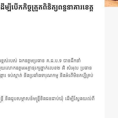
ើកកិច្ចត្រួតពិនិត្យពន្ធនាគារខេត្ត
ខ្ពស់របស់ ឯកឧត្តមប្រធាន គ.ជ.ប.ទ បានដឹកនាំ
មួយលោកឧត្ដមអគ្គានុរក្សថ្នាក់លេខ២ អ៉ី សំអុល ប្រធាន
ការ ទប់ស្កាត់ និងប្រឆាំងទារុណកម្ម និងអំពើមិនគប្បីគ្រប់
តី និងជួបសម្ភាសន៍មន្រ្តីនិងជនជាប់ឃុំ ដើម្បីស្វែងយល់ពី