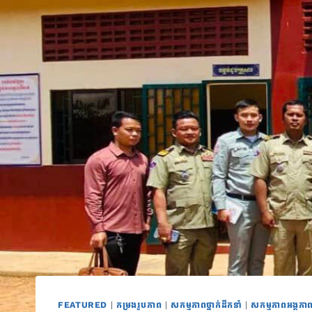
FEATURED
|
កម្រងរូបភាព
|
សកម្មភាពថ្នាក់ដឹកនាំ
|
សកម្មភាពអង្គភា