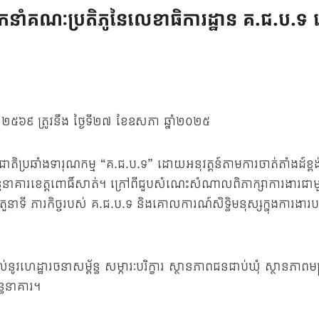
គណៈប្រតិភូនៃលេខាធិការដ្ឋាន គ.ជ.ប.ទ ដើម្បីប
ព.ស ២៥៦៩ ត្រូវនឹង ថ្ងៃទី២៧ ខែឧសភា ឆ្នាំ២០២៥
ប្រឆាំងទារុណកម្ម “គ.ជ.ប.ទ” ដោយអនុវត្តន៍តាមការចាត់តាំងដ៍ខ្ពង់
ត្យពន្ធនាគារខេត្តពោធិ៍សាត់។ ក្រៅពីជួបសំណេះសំណាលពិភាក្សាការងារជា
ំពីតួនាទី ភារកិច្ចរបស់ គ.ជ.ប.ទ និងគោលការណ៍សិទ្ធិមនុស្សក្នុងការងារបង្
វហេដ្ឋារចនាសម្ព័ន្ធ សម្ភារៈបរិក្ខារ ស្ថានភាពជនជាប់ឃុំ ស្ថានភាពមន្រ្
្ធនាគារ។