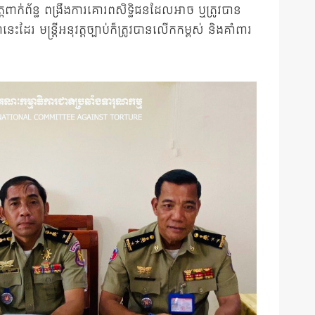
្តពាក់ព័ន្ធ ពង្រឹងការគោរពសិទ្ធិជនដែលអាច ឬត្រូវបាន
 មន្រ្តីអនុវត្តច្បាប់ក៏ត្រូវបានលើកកម្ពស់ និងគាំពារ