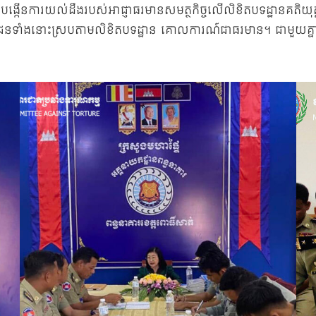
បីបង្កើនការយល់ដឹងរបស់អាជ្ញាធរមានសមត្ថកិច្ចលើលិខិតបទដ្ឋានគតិយុត
ជនទាំងនោះស្របតាមលិខិតបទដ្ឋាន គោលការណ៍ជាធរមាន។ ជាមួយគ្នានេះដែរ