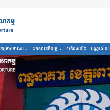
ុណកម្ម
orture
កម្មភាពការងារ
ឯកសារគតិយុត្ត
ទាក់ទងយើង
បណ្ណាល័យ