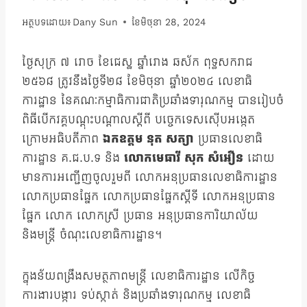
អត្ថបទដោយ៖
Dany Sun
ខែ​មិថុនា 28, 2024
ថ្ងៃសុក្រ ៧ រោច ខែជេស្ឋ ឆ្នាំរោង ឆស័ក ពុទ្ធសករាជ
២៥៦៨ ត្រូវនឹងថ្ងៃទី២៨ ខែមិថុនា ឆ្នាំ២០២៤ លេខាធិ
ការដ្ឋាន នៃគណៈកម្មាធិការជាតិប្រឆាំងទារុណកម្ម បានរៀបចំ
ពិធីបើកវគ្គបណ្តុះបណ្តាលស្តីពី បច្ចេកទេសស៊ើបអង្កេត
ក្រោមអធិបតីភាព
ឯកឧត្តម នុត សត្យា
ប្រធានលេខាធិ
ការដ្ឋាន គ.ជ.ប.ទ និង
លោកមេធាវី សុក សំអឿន
ដោយ
មានការអញ្ជើញចូលរួមពី លោកអនុប្រធានលេខាធិការដ្ឋាន
លោកប្រធានផ្នែក លោកប្រធានផ្នែកស្តីទី លោកអនុប្រធាន
ផ្នែក លោក លោកស្រី ប្រធាន អនុប្រធានការិយាល័យ
និងមន្រ្តី ចំណុះលេខាធិការដ្ឋាន។
ក្នុងន័យពង្រឹងសមត្ថភាពមន្រ្តី លេខាធិការដ្ឋាន លើកិច្ច
ការងារបង្ការ ទប់ស្កាត់ និងប្រឆាំងទារុណកម្ម លេខាធិ