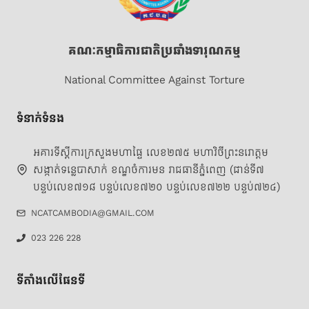
គណៈកម្មាធិការជាតិប្រឆាំងទារុណកម្ម
National Committee Against Torture
ទំនាក់ទំនង
អគារទីស្តីការក្រសួងមហាផ្ទៃ លេខ២៧៥ មហាវិថីព្រះនរោត្តម
សង្កាត់ទន្លេបាសាក់ ខណ្ឌចំការមន រាជធានីភ្នំពេញ (ជាន់ទី៧
បន្ទប់លេខ៧១៨ បន្ទប់លេខ៧២០ បន្ទប់លេខ៧២២ បន្ទប់៧២៤)
NCATCAMBODIA@GMAIL.COM
023 226 228
ទីតាំងលើផែនទី