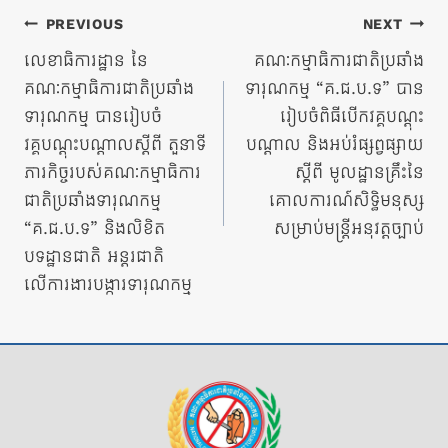
ការ​
PREVIOUS
NEXT
នាំទិស​
លេខាធិការដ្ឋាន នៃ
គណៈកម្មាធិការជាតិប្រឆាំង
គណៈកម្មាធិការជាតិប្រឆាំង
ទារុណកម្ម “គ.ជ.ប.ទ” បាន
ប្រកាស
ទារុណកម្ម បានរៀបចំ
រៀបចំពិធីបើកវគ្គបណ្ដុះ
វគ្គបណ្តុះបណ្តាលស្តីពី តួនាទី
បណ្ដាល និងអប់រំផ្សព្វផ្សាយ
ភារកិច្ចរបស់គណៈកម្មាធិការ
ស្ដីពី មូលដ្ឋានគ្រឹះនៃ
ជាតិប្រឆាំងទារុណកម្ម
គោលការណ៍សិទ្ធិមនុស្ស
“គ.ជ.ប.ទ” និងលិខិត
សម្រាប់មន្រ្តីអនុវត្តច្បាប់
បទដ្ឋានជាតិ អន្តរជាតិ
លើការងារបង្ការទារុណកម្ម