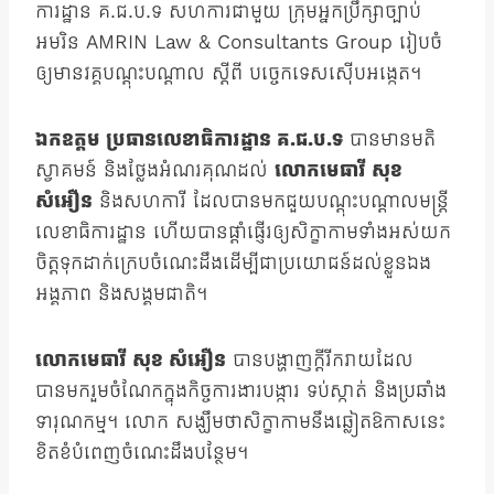
ការដ្ឋាន គ.ជ.ប.ទ សហការជាមួយ ក្រុមអ្នកប្រឹក្សាច្បាប់
អមរិន AMRIN Law & Consultants Group រៀបចំ
ឲ្យមានវគ្គបណ្ដុះបណ្ដាល ស្ដីពី បច្ចេកទេសស៊ើបអង្កេត។
ឯកឧត្តម ប្រធានលេខាធិការដ្ឋាន គ.ជ.ប.ទ
បានមានមតិ
ស្វាគមន៍ និងថ្លែងអំណរគុណដល់
លោកមេធាវី សុខ
សំអឿន
និងសហការី ដែលបានមកជួយបណ្ដុះបណ្ដាលមន្រ្តី
លេខាធិការដ្ឋាន ហើយបានផ្ដាំផ្ញើរឲ្យសិក្ខាកាមទាំងអស់យក
ចិត្តទុកដាក់ក្រេបចំណេះដឹងដើម្បីជាប្រយោជន៍ដល់ខ្លួនឯង
អង្គភាព និងសង្គមជាតិ។
លោកមេធាវី សុខ សំអឿន
បានបង្ហាញក្ដីរីករាយដែល
បានមករួមចំណែកក្នុងកិច្ចការងារបង្ការ ទប់ស្កាត់ និងប្រឆាំង
ទារុណកម្ម។ លោក សង្ឃឹមថាសិក្ខាកាមនឹងឆ្លៀតឱកាសនេះ
ខិតខំបំពេញចំណេះដឹងបន្ថែម។