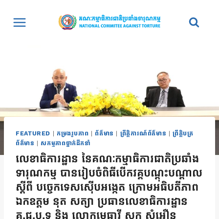
Skip
to
content
FEATURED
|
កម្រងរូបភាព
|
ព័ត៌មាន
|
ព្រឹត្តិការណ៍ព័ត៌មាន
|
ព្រឹត្តិបត្រ
ព័ត៌មាន
|
សកម្មភាពថ្នាក់ដឹកនាំ
លេខាធិការដ្ឋាន នៃគណៈកម្មាធិការជាតិប្រឆាំង
ទារុណកម្ម បានរៀបចំពិធីបើកវគ្គបណ្តុះបណ្តាល
ស្តីពី បច្ចេកទេសស៊ើបអង្កេត ក្រោមអធិបតីភាព
ឯកឧត្តម នុត សត្យា ប្រធានលេខាធិការដ្ឋាន
គ.ជ.ប.ទ និង លោកមេធាវី សុក សំអឿន