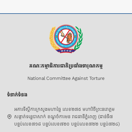
គណៈកម្មាធិការជាតិប្រឆាំងទារុណកម្ម
National Committee Against Torture
ទំនាក់ទំនង
អគារទីស្តីការក្រសួងមហាផ្ទៃ លេខ២៧៥ មហាវិថីព្រះនរោត្តម
សង្កាត់ទន្លេបាសាក់ ខណ្ឌចំការមន រាជធានីភ្នំពេញ (ជាន់ទី៧
បន្ទប់លេខ៧១៨ បន្ទប់លេខ៧២០ បន្ទប់លេខ៧២២ បន្ទប់៧២៤)