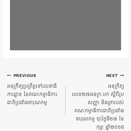
ការ​
PREVIOUS
NEXT
នាំទិស​
អនុក្រឹត្យប្រព្រឹត្តទៅលេខាធិ
អនុក្រឹត្យ
ការដ្ឋាន នៃគណៈកម្មាធិការ
លេខ២៧អនក្រ.បក ស្ដីពីរូប
ប្រកាស
ជាតិប្រឆាំងទារុណកម្ម
សញ្ញា និងត្រារបស់
គណៈកម្មាធិការជាតិប្រឆាំង
ទារុណកម្ម ចុះថ្ងៃទី២៧ ខែ
កុម្ភៈ ឆ្នាំ២០១៨