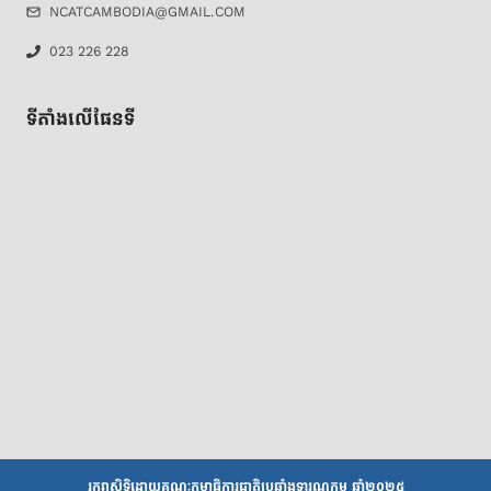
NCATCAMBODIA@GMAIL.COM
023 226 228
ទីតាំងលើផែនទី
រក្សាសិទ្ធិដោយគណៈកម្មាធិការជាតិប្រឆាំងទារុណកម្ម ឆ្នាំ២០២៥