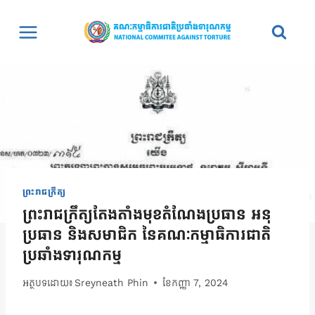
Skip
to
content
ព្រះរាជក្រឹត្យ
ព្រះរាជក្រឹត្យតែងតាំងមុខតំណែងប្រធាន អនុ
ប្រធាន និងសមាជិក នៃគណៈកម្មាធិការជាតិ
ប្រឆាំងទារុណកម្ម
អត្ថបទដោយ៖
Sreyneath Phin
ខែ​កញ្ញា 7, 2024