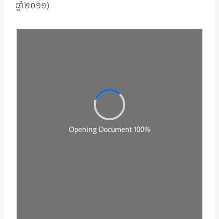
ឆ្នាំ២០១១)