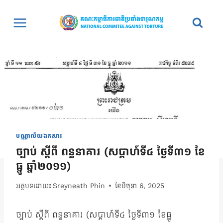
Skip
to
content
បណ្ណាល័យឯកសារ
ច្បាប់ ស្ដីពី ពន្ធនាគារ (សប្ដាហ៍ទី៤ ថ្ងៃទី៣១ ខែ
ធ្នូ ឆ្នាំ២០១១)
អត្ថបទដោយ៖
Sreyneath Phin
ខែ​មិថុនា 6, 2025
ច្បាប់ ស្ដីពី ពន្ធនាគារ (សប្ដាហ៍ទី៤ ថ្ងៃទី៣១ ខែធ្នូ