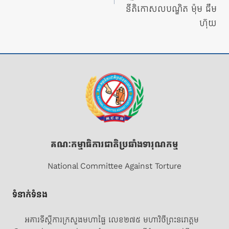
នីតិកោសលបណ្ឌិត ម៉ុម ជឹម
ហ៊ុយ
គណៈកម្មាធិការជាតិប្រឆាំងទារុណកម្ម
National Committee Against Torture
ទំនាក់ទំនង
អគារទីស្តីការក្រសួងមហាផ្ទៃ លេខ២៧៥ មហាវិថីព្រះនរោត្តម