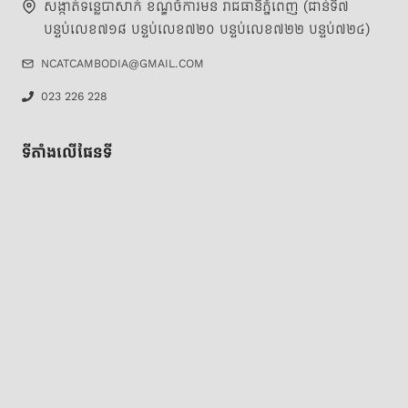
សង្កាត់ទន្លេបាសាក់ ខណ្ឌចំការមន រាជធានីភ្នំពេញ (ជាន់ទី៧
បន្ទប់លេខ៧១៨ បន្ទប់លេខ៧២០ បន្ទប់លេខ៧២២ បន្ទប់៧២៤)
NCATCAMBODIA@GMAIL.COM
023 226 228
ទីតាំងលើផែនទី