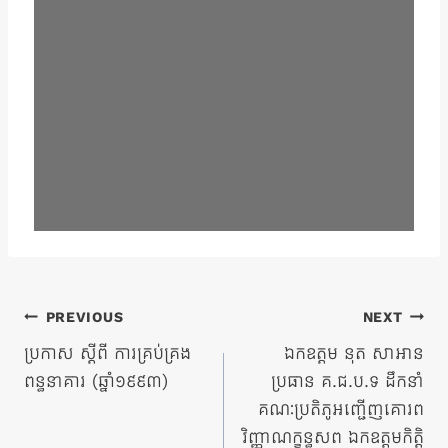
ការ​
PREVIOUS
NEXT
នាំទិស​
ប្រកាស ស្តីពី ការគ្រប់គ្រង
ឯកឧត្តម នុត សាអាន
ពន្ធនាគារ (ឆ្នាំ១៩៩៣)
ប្រធាន គ.ជ.ប.ទ ដឹកនាំ
ប្រកាស
គណៈប្រតិភូអញ្ជើញគោរព
វិញ្ញាណក្ខន្ធសព ឯកឧត្តមកិត្តិ