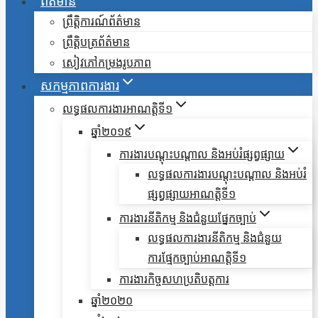
ព័ត៌មាន
ព្រឹត្តិការណ៍ព័ត៌មាន
ព្រឹត្តិបត្រព័ត៌មាន
សៀវភៅកម្រងរូបភាព
សកម្មភាពការងារ
លទ្ធផលការងារអាណត្តិទី១
ឆ្នាំ២០១៩
ការងារបណ្តុះបណ្តាល និងអប់រំផ្សព្វផ្សាយ
លទ្ធផលការងារបណ្តុះបណ្តាល និងអប់រំ
ផ្សព្វផ្សាយអាណត្តិទី១
ការងារនីតិកម្ម និងជំនួយផ្នែកច្បាប់
លទ្ធផលការងារនីតិកម្ម និងជំនួយ
ការផ្មែកច្បាប់អាណត្តិទី១
ការងារកិច្ចសហប្រតិបត្តការ
ឆ្នាំ២០២០