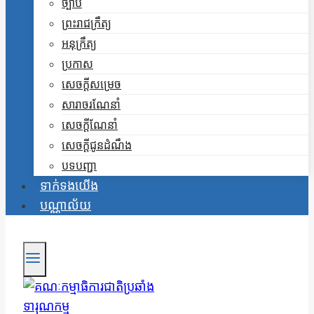
ច្បាប់
ព្រះរាជក្រឹត្យ
អនុក្រឹត្យ
ប្រកាស
សេចក្តីសម្រេច
សារាចរណែនាំ
សេចក្តីណែនាំ
សេចក្តីជូនដំណឹង
បទបញ្ជា
ទាក់ទងយើង
បណ្ណាល័យ