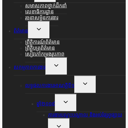
Menu
សមាសភាពថ្នាក់ដឹកនាំ
លេខាធិការដ្ឋាន
រចនាសម្ព័នការងារ
Toggle
ព័ត៌មាន
Child
Menu
ព្រឹត្តិការណ៍ព័ត៌មាន
ព្រឹត្តិបត្រព័ត៌មាន
សៀវភៅកម្រងរូបភាព
Toggle
សកម្មភាពការងារ
Child
Menu
Toggle
លទ្ធផលការងារអាណត្តិទី១
Child
Menu
Toggle
ឆ្នាំ២០១៩
Child
Menu
ការងារបណ្តុះបណ្តាល និងអប់រំផ្សព្វផ្សាយ
Toggle