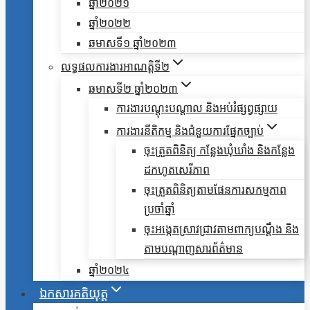
ឆ្នាំ២០២១
ឆ្នាំ២០២២
ឆមាសទី១ ឆ្នាំ២០២៣
លទ្ធផលការងារអាណត្តិទី២
ឆមាសទី២ ឆ្នាំ២០២៣
ការងារបណ្តុះបណ្តាល និងអប់រំផ្សព្វផ្សាយ
ការងារនីតិកម្ម និងជំនួយការផ្នែកច្បាប់
ចុះត្រួតពិនិត្យ កន្លែងឃុំឃាំង និងកន្លែង
ដកហូតសេរីភាព
ចុះត្រួតពិនិត្យតាមផែនការសកម្មភាព
ប្រចាំឆ្នាំ
ចុះអង្កេតស្រាវជ្រាវតាមពាក្យបណ្តឹង និង
តាមបណ្តាញសារព័ត៌មាន
ឆ្នាំ២០២៤
ឯកសារគតិយុត្ត