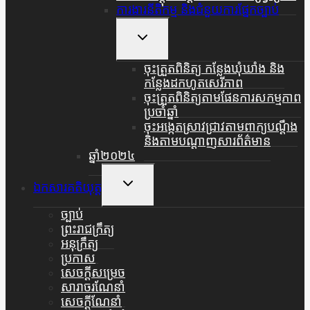
ការងារនីតិកម្ម និងជំនួយការផ្នែកច្បាប់
Toggle
Child
Menu
ចុះត្រួតពិនិត្យ កន្លែងឃុំឃាំង និង
កន្លែងដកហូតសេរីភាព
ចុះត្រួតពិនិត្យតាមផែនការសកម្មភាព
ប្រចាំឆ្នាំ
ចុះអង្កេតស្រាវជ្រាវតាមពាក្យបណ្តឹង
និងតាមបណ្តាញសារព័ត៌មាន
ឆ្នាំ២០២៤
Toggle
ឯកសារគតិយុត្ត
Child
Menu
ច្បាប់
ព្រះរាជក្រឹត្យ
អនុក្រឹត្យ
ប្រកាស
សេចក្តីសម្រេច
សារាចរណែនាំ
សេចក្តីណែនាំ