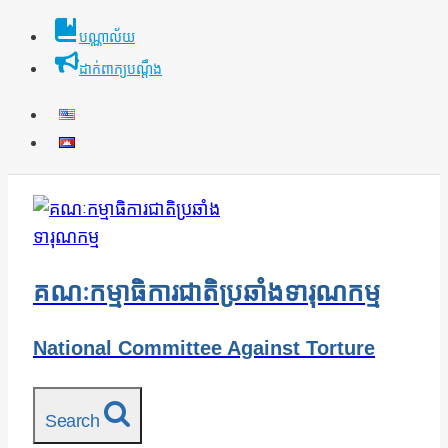
Skip
បណ្ណាល័យ
to
ដាក់ពាក្យបណ្ដឹង
content
គណៈកម្មាធិការជាតិប្រឆាំងទារុណកម្ម
National Committee Against Torture
Search