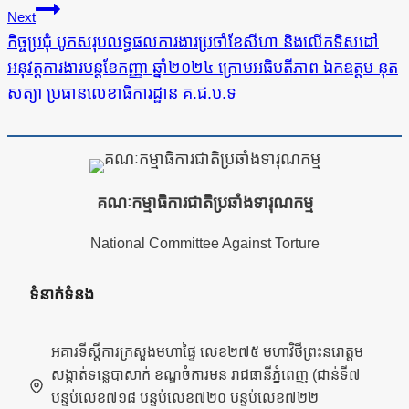
Next
កិច្ចប្រជុំ បូកសរុបលទ្ធផលការងារប្រចាំខែសីហា និងលើកទិសដៅ
អនុវត្តការងារបន្តខែកញ្ញា ឆ្នាំ២០២៤ ក្រោមអធិបតីភាព ឯកឧត្តម នុត
សត្យា ប្រធានលេខាធិការដ្ឋាន គ.ជ.ប.ទ
គណៈកម្មាធិការជាតិប្រឆាំងទារុណកម្ម
National Committee Against Torture
ទំនាក់ទំនង
អគារទីស្តីការក្រសួងមហាផ្ទៃ លេខ២៧៥ មហាវិថីព្រះនរោត្តម
សង្កាត់ទន្លេបាសាក់ ខណ្ឌចំការមន រាជធានីភ្នំពេញ (ជាន់ទី៧
បន្ទប់លេខ៧១៨ បន្ទប់លេខ៧២០ បន្ទប់លេខ៧២២