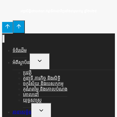
រក្សាសិទ្ធិដោយគណៈកម្មាធិការជាតិប្រឆាំងទារុណកម្ម ឆ្នាំ២០២៥
ទំព័រដើម
Toggle
អំពីស្ថាប័ន
Child
Menu
ប្រវត្តិ
តួនាទី ភារកិច្ច និងសិទ្ធិ
ចក្ខុវិស័យ និងបេសកកម្ម
គុណតម្លៃ និងគោលបំណង
គោលដៅ
យុទ្ធសាស្ត្រ
Toggle
រចនាសម្ព័ន
Child