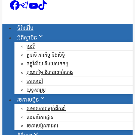
ទំព័រដើម
អំពីស្ថាប័ន
ប្រវត្តិ
តួនាទី ភារកិច្ច និងសិទ្ធិ
ចក្ខុវិស័យ និងបេសកកម្ម
គុណតម្លៃ និងគោលបំណង
គោលដៅ
យុទ្ធសាស្ត្រ
រចនាសម្ព័ន
សមាសភាពថ្នាក់ដឹកនាំ
លេខាធិការដ្ឋាន
រចនាសម្ព័នការងារ