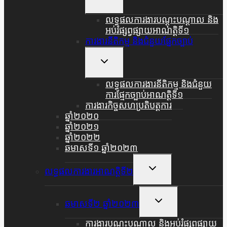
Child
Menu
លទ្ធផលការងារបណ្តុះបណ្តាល និង
អប់រំផ្សព្វផ្សាយអាណត្តិទី១
ការងារនីតិកម្ម និងជំនួយផ្នែកច្បាប់
Toggle
Child
Menu
លទ្ធផលការងារនីតិកម្ម និងជំនួយ
ការផ្មែកច្បាប់អាណត្តិទី១
ការងារកិច្ចសហប្រតិបត្តការ
ឆ្នាំ២០២០
ឆ្នាំ២០២១
ឆ្នាំ២០២២
ឆមាសទី១ ឆ្នាំ២០២៣
Toggle
លទ្ធផលការងារអាណត្តិទី២
Child
Menu
Toggle
ឆមាសទី២ ឆ្នាំ២០២៣
Child
Menu
ការងារបណ្តុះបណ្តាល និងអប់រំផ្សព្វផ្សាយ