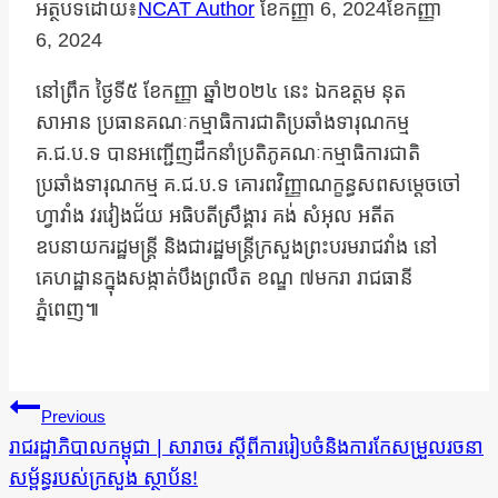
អត្ថបទដោយ៖
NCAT Author
ខែ​កញ្ញា 6, 2024
ខែ​កញ្ញា
6, 2024
នៅព្រឹក ថ្ងៃទី៥ ខែកញ្ញា ឆ្នាំ២០២៤ នេះ ឯកឧត្តម នុត
សាអាន ប្រធានគណៈកម្មាធិការជាតិប្រឆាំងទារុណកម្ម
គ.ជ.ប.ទ បានអញ្ជើញដឹកនាំប្រតិភូគណៈកម្មាធិការជាតិ
ប្រឆាំងទារុណកម្ម គ.ជ.ប.ទ គោរពវិញ្ញាណក្ខន្ធសពសម្តេចចៅ
ហ្វាវាំង វរវៀងជ័យ អធិបតីស្រឹង្គារ គង់ សំអុល អតីត
ឧបនាយករដ្ឋមន្ត្រី និងជារដ្ឋមន្ត្រីក្រសួងព្រះបរមរាជវាំង នៅ
គេហដ្ឋានក្នុងសង្កាត់បឹងព្រលឹត ខណ្ឌ ៧មករា រាជធានី
ភ្នំពេញ៕
ការ​
Previous
នាំទិស​
រាជរដ្ឋាភិបាលកម្ពុជា | សារាចរ ស្តីពីការរៀបចំនិងការកែសម្រួលរចនា
សម្ព័ន្ធរបស់ក្រសួង ស្ថាប័ន!
ប្រកាស