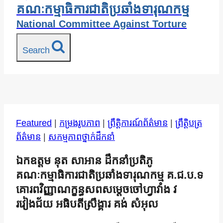
គណៈកម្មាធិការជាតិប្រឆាំងទារុណកម្ម
National Committee Against Torture
Search
Featured
|
កម្រងរូបភាព
|
ព្រឹត្តិការណ៍ព័ត៌មាន
|
ព្រឹត្តិបត្រ
ព័ត៌មាន
|
សកម្មភាពថ្នាក់ដឹកនាំ
ឯកឧត្តម នុត សាអាន ដឹកនាំប្រតិភូ
គណៈកម្មាធិការជាតិប្រឆាំងទារុណកម្ម គ.ជ.ប.ទ
គោរពវិញ្ញាណក្ខន្ធសពសម្តេចចៅហ្វាវាំង វ
រវៀងជ័យ អធិបតីស្រឹង្គារ គង់ សំអុល