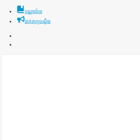
Skip
បណ្ណាល័យ
to
ដាក់ពាក្យបណ្ដឹង
content