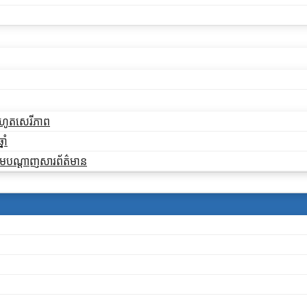
ដកហូតសេរីភាព
ាំ
ងតាមបណ្តាញសារព័ត៌មាន