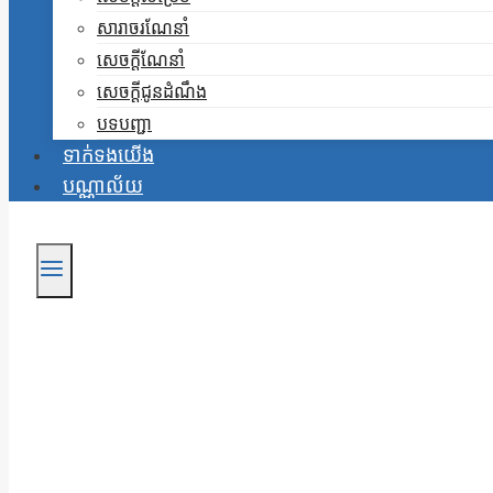
សារាចរណែនាំ
សេចក្តីណែនាំ
សេចក្តីជូនដំណឹង
បទបញ្ជា
ទាក់ទងយើង
បណ្ណាល័យ