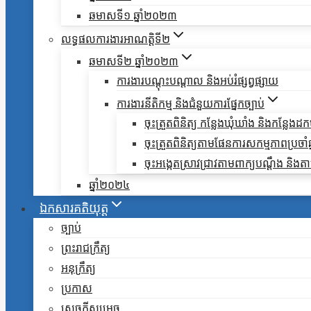
ឆមាសទី១ ឆ្នាំ២០២៣
លទ្ធផលការងារអាណត្តិទី២
ឆមាសទី២ ឆ្នាំ២០២៣
ការងារបណ្តុះបណ្តាល និងអប់រំផ្សព្វផ្សាយ
ការងារនីតិកម្ម និងជំនួយការផ្នែកច្បាប់
ចុះត្រួតពិនិត្យ កន្លែងឃុំឃាំង និងកន្លែង
ចុះត្រួតពិនិត្យតាមផែនការសកម្មភាពប្រចាំឆ្ន
ចុះអង្កេតស្រាវជ្រាវតាមពាក្យបណ្តឹង និ
ឆ្នាំ២០២៤
ឯកសារគតិយុត្ត
ច្បាប់
ព្រះរាជក្រឹត្យ
អនុក្រឹត្យ
ប្រកាស
សេចក្តីសម្រេច