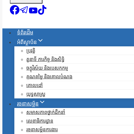
ទំព័រដើម
អំពីស្ថាប័ន
ប្រវត្តិ
តួនាទី ភារកិច្ច និងសិទ្ធិ
ចក្ខុវិស័យ និងបេសកកម្ម
គុណតម្លៃ និងគោលបំណង
គោលដៅ
យុទ្ធសាស្ត្រ
រចនាសម្ព័ន
សមាសភាពថ្នាក់ដឹកនាំ
លេខាធិការដ្ឋាន
រចនាសម្ព័នការងារ