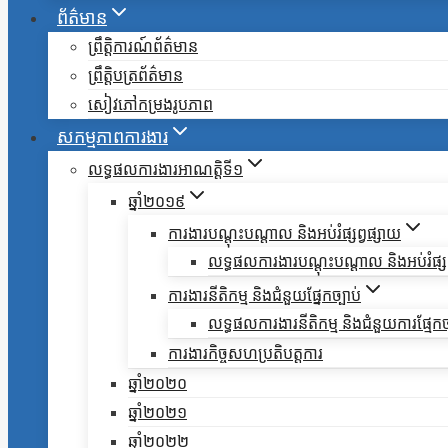
ព័ត៌មាន
ព្រឹត្តិការណ៍ព័ត៌មាន
ព្រឹត្តិបត្រព័ត៌មាន
សៀវភៅកម្រងរូបភាព
សកម្មភាពការងារ
លទ្ធផលការងារអាណត្តិទី១
ឆ្នាំ២០១៩
ការងារបណ្តុះបណ្តាល និងអប់រំផ្សព្វផ្សាយ
លទ្ធផលការងារបណ្តុះបណ្តាល និងអប់រំផ្សព
ការងារនីតិកម្ម និងជំនួយផ្នែកច្បាប់
លទ្ធផលការងារនីតិកម្ម និងជំនួយការផ្មែកច
ការងារកិច្ចសហប្រតិបត្តការ
ឆ្នាំ២០២០
ឆ្នាំ២០២១
ឆ្នាំ២០២២