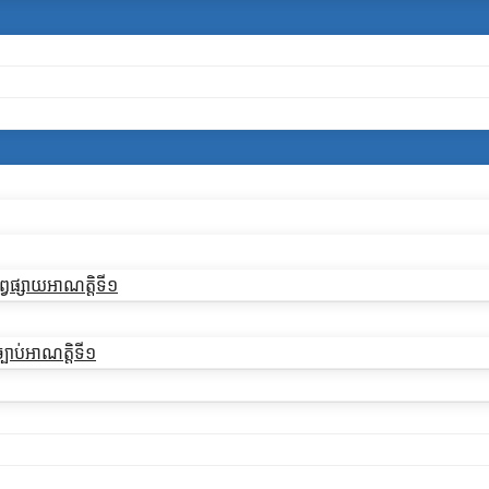
្វផ្សាយអាណត្តិទី១
្បាប់អាណត្តិទី១