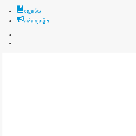
Skip
បណ្ណាល័យ
to
ដាក់ពាក្យបណ្ដឹង
content