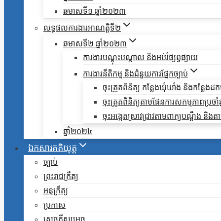
ឆមាសទី១ ឆ្នាំ២០២៣
លទ្ធផលការងារអាណត្តិទី២
ឆមាសទី២ ឆ្នាំ២០២៣
ការងារបណ្តុះបណ្តាល និងអប់រំផ្សព្វផ្សាយ
ការងារនីតិកម្ម និងជំនួយការផ្នែកច្បាប់
ចុះត្រួតពិនិត្យ កន្លែងឃុំឃាំង និងកន្លែង
ចុះត្រួតពិនិត្យតាមផែនការសកម្មភាពប្រចាំឆ្ន
ចុះអង្កេតស្រាវជ្រាវតាមពាក្យបណ្តឹង និ
ឆ្នាំ២០២៤
ឯកសារគតិយុត្ត
ច្បាប់
ព្រះរាជក្រឹត្យ
អនុក្រឹត្យ
ប្រកាស
សេចក្តីសម្រេច