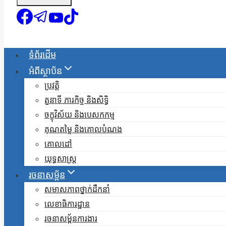
ទំព័រដើម
អំពីស្ថាប័ន
ប្រវត្តិ
តួនាទី ភារកិច្ច និងសិទ្ធិ
ចក្ខុវិស័យ និងបេសកកម្ម
គុណតម្លៃ និងគោលបំណង
គោលដៅ
យុទ្ធសាស្ត្រ
រចនាសម្ព័ន
សមាសភាពថ្នាក់ដឹកនាំ
លេខាធិការដ្ឋាន
រចនាសម្ព័នការងារ