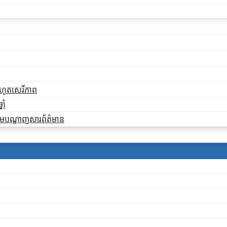
ដកហូតសេរីភាព
ាំ
ងតាមបណ្តាញសារព័ត៌មាន