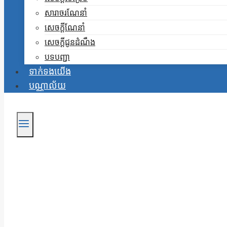
សារាចរណែនាំ
សេចក្តីណែនាំ
សេចក្តីជូនដំណឹង
បទបញ្ជា
ទាក់ទងយើង
បណ្ណាល័យ