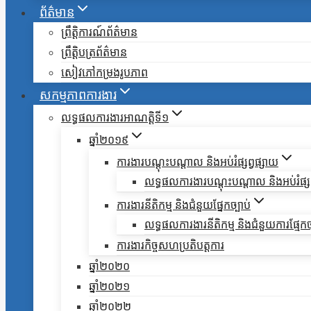
ព័ត៌មាន
ព្រឹត្តិការណ៍ព័ត៌មាន
ព្រឹត្តិបត្រព័ត៌មាន
សៀវភៅកម្រងរូបភាព
សកម្មភាពការងារ
លទ្ធផលការងារអាណត្តិទី១
ឆ្នាំ២០១៩
ការងារបណ្តុះបណ្តាល និងអប់រំផ្សព្វផ្សាយ
លទ្ធផលការងារបណ្តុះបណ្តាល និងអប់រំផ្សព
ការងារនីតិកម្ម និងជំនួយផ្នែកច្បាប់
លទ្ធផលការងារនីតិកម្ម និងជំនួយការផ្មែកច
ការងារកិច្ចសហប្រតិបត្តការ
ឆ្នាំ២០២០
ឆ្នាំ២០២១
ឆ្នាំ២០២២