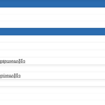
្វផ្សាយអាណត្តិទី១
្បាប់អាណត្តិទី១