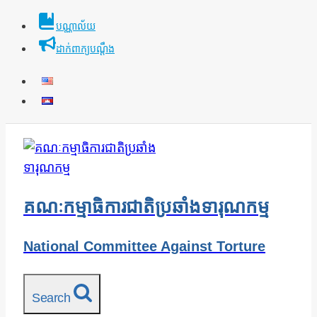
Skip
បណ្ណាល័យ
to
ដាក់ពាក្យបណ្ដឹង
content
គណៈកម្មាធិការជាតិប្រឆាំងទារុណកម្ម
National Committee Against Torture
Search