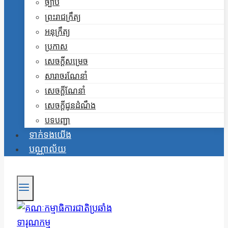
ច្បាប់
ព្រះរាជក្រឹត្យ
អនុក្រឹត្យ
ប្រកាស
សេចក្តីសម្រេច
សារាចរណែនាំ
សេចក្តីណែនាំ
សេចក្តីជូនដំណឹង
បទបញ្ជា
ទាក់ទងយើង
បណ្ណាល័យ