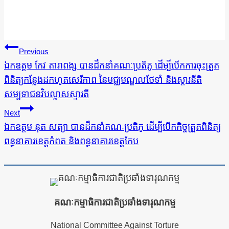
ការ​
Previous
នាំទិស​
ឯកឧត្តម កែវ តារាពង្ស បានដឹកនាំគណៈប្រតិភូ ដើម្បីបើកការចុះត្រួត
ពិនិត្យកន្លែងដកហូតសេរីភាព នៃមជ្ឈមណ្ឌលថែទាំ និងស្តារនីតិ
ប្រកាស
សម្បទាជនវិបល្លាសស្មារតី
Next
ឯកឧត្តម នុត សត្យា បានដឹកនាំគណៈប្រតិភូ ដើម្បីបើកកិច្ចត្រួតពិនិត្យ
ពន្ធនាគារខេត្តកំពត និងពន្ធនាគារខេត្តកែប
គណៈកម្មាធិការជាតិប្រឆាំងទារុណកម្ម
National Committee Against Torture