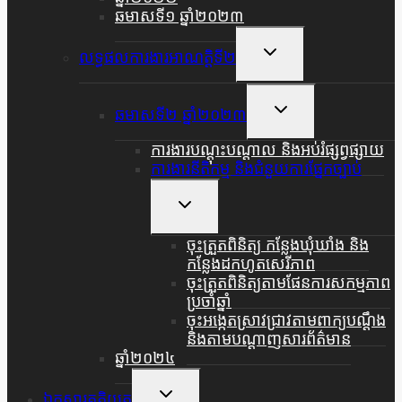
ឆមាសទី១ ឆ្នាំ២០២៣
Toggle
លទ្ធផលការងារអាណត្តិទី២
Child
Menu
Toggle
ឆមាសទី២ ឆ្នាំ២០២៣
Child
Menu
ការងារបណ្តុះបណ្តាល និងអប់រំផ្សព្វផ្សាយ
ការងារនីតិកម្ម និងជំនួយការផ្នែកច្បាប់
Toggle
Child
Menu
ចុះត្រួតពិនិត្យ កន្លែងឃុំឃាំង និង
កន្លែងដកហូតសេរីភាព
ចុះត្រួតពិនិត្យតាមផែនការសកម្មភាព
ប្រចាំឆ្នាំ
ចុះអង្កេតស្រាវជ្រាវតាមពាក្យបណ្តឹង
និងតាមបណ្តាញសារព័ត៌មាន
ឆ្នាំ២០២៤
Toggle
ឯកសារគតិយុត្ត