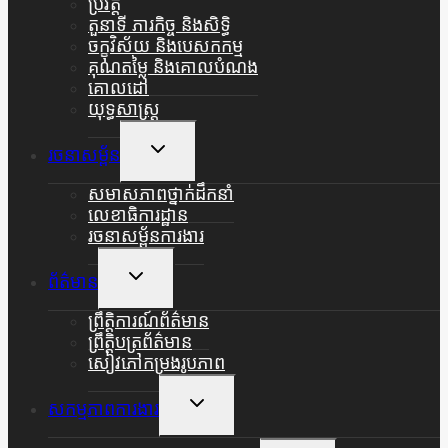
ប្រវត្តិ
តួនាទី ភារកិច្ច និងសិទ្ធិ
ចក្ខុវិស័យ និងបេសកកម្ម
គុណតម្លៃ និងគោលបំណង
គោលដៅ
យុទ្ធសាស្ត្រ
Toggle
រចនាសម្ព័ន
Child
Menu
សមាសភាពថ្នាក់ដឹកនាំ
លេខាធិការដ្ឋាន
រចនាសម្ព័នការងារ
Toggle
ព័ត៌មាន
Child
Menu
ព្រឹត្តិការណ៍ព័ត៌មាន
ព្រឹត្តិបត្រព័ត៌មាន
សៀវភៅកម្រងរូបភាព
Toggle
សកម្មភាពការងារ
Child
Menu