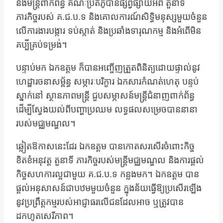
និងមន្រ្តីពាក់ព័ន្ធ គណៈប្រតិភូបានផ្សព្វផ្សាយអំពី តួនាទី
ភារកិច្ចរបស់ គ.ជ.ប.ទ និងគោលការណ៍សិទ្ធិមនុស្សមួយចំនួន
លើការងារបង្ការ ទប់ស្កាត់ និងប្រឆាំងទារុណកម្ម និងអំពើមិន
គប្បីគ្រប់ទម្រង់។
បន្ទាប់មក ឯកឧត្តម ក៏បានអញ្ចើញត្រួតពិនិត្យដោយផ្ទាល់នូវ
ហេដ្ឋារចនាសម្ព័ន្ធ សម្ភារៈបរិក្ខារ ឯកសារកំណត់ហេតុ បន្ទប់
ស្នាក់នៅ ស្ថានភាពមន្រ្តី ជួបសម្ភាសន៍មន្រ្តីជំនាញពាក់ព័ន្ធ
ដើម្បីស្វែងយល់ពីបញ្ហាប្រឈម លទ្ធផលសម្រេចបាននានា
របស់មជ្ឈមណ្ឌល។
ឆ្លៀតឱកាសនេះដែរ ឯកឧត្តម បានកោតសរសើរចំពោះកិច្ច
ខិតខំអនុវត្ត តួនាទី ភារកិច្ចរបស់មន្រ្តីមជ្ឈមណ្ឌល និងការផ្ដល់
កិច្ចសហការល្អជាមួយ គ.ជ.ប.ទ កន្លងមក។ ឯកឧត្តម បាន
ផ្ដល់អនុសាសន៍ជាបឋមមួយចំនួន ក្នុងន័យធ្វើឱ្យប្រសើរឡើង
នូវប្រព្រឹត្តកម្មរបស់អាជ្ញាធរលើជនដែលអាច ឬត្រូវបាន
ដកហូតសេរីភាព។