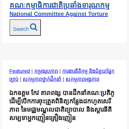
គណៈកម្មាធិការជាតិប្រឆាំងទារុណកម្ម
National Committee Against Torture
Search
Featured
|
កម្រងរូបភាព
|
ការងារនីតិកម្ម និងជំនួយផ្នែក
ច្បាប់
|
សកម្មភាពថ្នាក់ដឹកនាំ
|
សកម្មភាពអង្គភាព
ឯកឧត្តម កែវ តារាពង្ស បានដឹកនាំគណៈប្រតិភូ
ដើម្បីបើកការចុះត្រួតពិនិត្យកន្លែងដកហូតសេរី
ភាព នៃមជ្ឈមណ្ឌលជាតិព្យាបាល និងស្តារនីតិ
សម្បទាអ្នកញៀនគ្រឿងញៀន