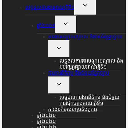
Toggle
លទ្ធផលការងារអាណត្តិទី១
Child
Menu
Toggle
ឆ្នាំ២០១៩
Child
Menu
ការងារបណ្តុះបណ្តាល និងអប់រំផ្សព្វផ្សាយ
Toggle
Child
Menu
លទ្ធផលការងារបណ្តុះបណ្តាល និង
អប់រំផ្សព្វផ្សាយអាណត្តិទី១
ការងារនីតិកម្ម និងជំនួយផ្នែកច្បាប់
Toggle
Child
Menu
លទ្ធផលការងារនីតិកម្ម និងជំនួយ
ការផ្មែកច្បាប់អាណត្តិទី១
ការងារកិច្ចសហប្រតិបត្តការ
ឆ្នាំ២០២០
ឆ្នាំ២០២១
ឆ្នាំ២០២២