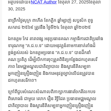
អត្ថបទដោយ៖
NCAT Author
ខែ​តុលា 27, 2025
ខែ​តុលា
30, 2025
នាព្រឹកថ្ងៃសុក្រ ៣កើត ខែកត្តិក ឆ្នាំម្សាញ់ សប្តស័ក ពុទ្ធ
សករាជ ២៥៦៩ ត្រូវនឹង ថ្ងៃទី២៤ ខែតុលា ឆ្នាំ២០២៥
ឯកឧត្តម កែវ តារាពង្ស អនុប្រធានគណៈកម្មាធិការជាតិប្រឆាំង
ទារុណកម្ម “គ.ជ.ប.ទ” ដោយអនុវត្តន៍តាមការចាត់តាំងដ៏
ខ្ពង់ខ្ពស់របស់ ឯកឧត្តមប្រធាន “គ.ជ.ប.ទ” បានដឹកនាំ
គណៈប្រតិភូ ដើម្បីបើកការចុះត្រួតពិនិត្យកន្លែងដកហូតសេរី
ភាព នៃមជ្ឈមណ្ឌលជាតិព្យាបាល និងស្តារនីតិសម្បទា
អ្នកញៀនគ្រឿងញៀន និងការអនុវត្តច្បាប់លើជនត្រូវបាន
ដកហូតសេរីភាព។
ក្រៅពីជួបសំណេះសំណាលពិភាក្សាការងារចែករំលែកបទ
ពិសោធន៍ ជាមួយ លោក រឿន រិទ្ធីដែត ប្រធានមជ្ឈមណ្ឌល
ជាតិព្យាបាល និងស្តារនីតិសម្បទាអ្នកញៀនគ្រឿងញៀន