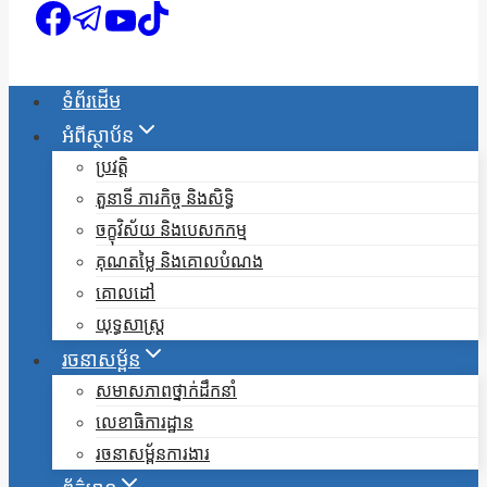
ទំព័រដើម
អំពីស្ថាប័ន
ប្រវត្តិ
តួនាទី ភារកិច្ច និងសិទ្ធិ
ចក្ខុវិស័យ និងបេសកកម្ម
គុណតម្លៃ និងគោលបំណង
គោលដៅ
យុទ្ធសាស្ត្រ
រចនាសម្ព័ន
សមាសភាពថ្នាក់ដឹកនាំ
លេខាធិការដ្ឋាន
រចនាសម្ព័នការងារ