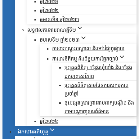
ឆ្នាំ២០២១
ឆ្នាំ២០២២
ឆមាសទី១ ឆ្នាំ២០២៣
លទ្ធផលការងារអាណត្តិទី២
ឆមាសទី២ ឆ្នាំ២០២៣
ការងារបណ្តុះបណ្តាល និងអប់រំផ្សព្វផ្សាយ
ការងារនីតិកម្ម និងជំនួយការផ្នែកច្បាប់
ចុះត្រួតពិនិត្យ កន្លែងឃុំឃាំង និងកន្លែង
ដកហូតសេរីភាព
ចុះត្រួតពិនិត្យតាមផែនការសកម្មភាព
ប្រចាំឆ្នាំ
ចុះអង្កេតស្រាវជ្រាវតាមពាក្យបណ្តឹង និង
តាមបណ្តាញសារព័ត៌មាន
ឆ្នាំ២០២៤
ឯកសារគតិយុត្ត