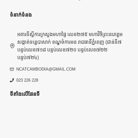
ទំនាក់ទំនង
អគារទីស្តីការក្រសួងមហាផ្ទៃ លេខ២៧៥ មហាវិថីព្រះនរោត្តម
សង្កាត់ទន្លេបាសាក់ ខណ្ឌចំការមន រាជធានីភ្នំពេញ (ជាន់ទី៧
បន្ទប់លេខ៧១៨ បន្ទប់លេខ៧២០ បន្ទប់លេខ៧២២
បន្ទប់៧២៤)
NCATCAMBODIA@GMAIL.COM
023 226 228
ទីតាំងលើផែនទី