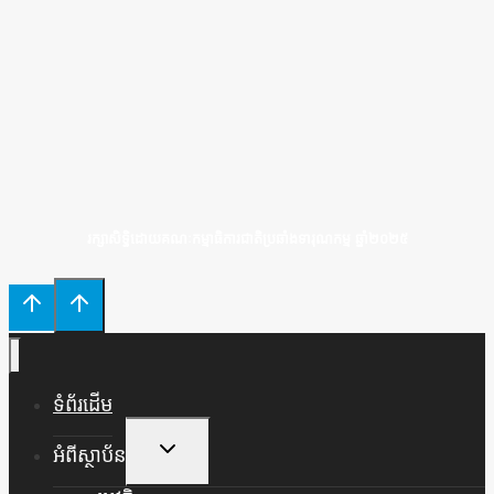
រក្សាសិទ្ធិដោយគណៈកម្មាធិការជាតិប្រឆាំងទារុណកម្ម ឆ្នាំ២០២៥
ទំព័រដើម
Toggle
អំពីស្ថាប័ន
Child
Menu