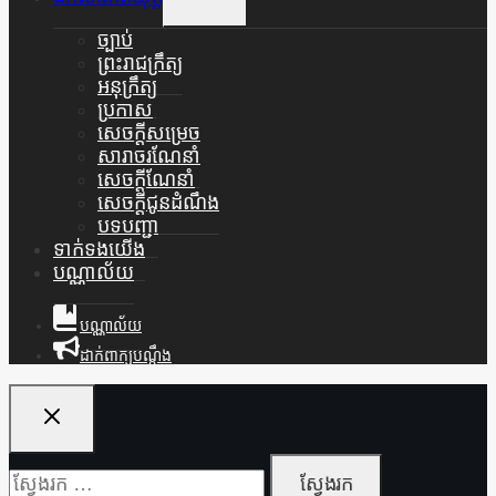
Child
Menu
ច្បាប់
ព្រះរាជក្រឹត្យ
អនុក្រឹត្យ
ប្រកាស
សេចក្តីសម្រេច
សារាចរណែនាំ
សេចក្តីណែនាំ
សេចក្តីជូនដំណឹង
បទបញ្ជា
ទាក់ទងយើង
បណ្ណាល័យ
បណ្ណាល័យ
ដាក់ពាក្យបណ្ដឹង
ស្វែងរក៖