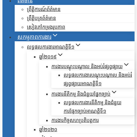
ព័ត៌មាន
ព្រឹត្តិការណ៍ព័ត៌មាន
ព្រឹត្តិបត្រព័ត៌មាន
សៀវភៅកម្រងរូបភាព
សកម្មភាពការងារ
លទ្ធផលការងារអាណត្តិទី១
ឆ្នាំ២០១៩
ការងារបណ្តុះបណ្តាល និងអប់រំផ្សព្វផ្សាយ
លទ្ធផលការងារបណ្តុះបណ្តាល និងអប់រំ
ផ្សព្វផ្សាយអាណត្តិទី១
ការងារនីតិកម្ម និងជំនួយផ្នែកច្បាប់
លទ្ធផលការងារនីតិកម្ម និងជំនួយ
ការផ្មែកច្បាប់អាណត្តិទី១
ការងារកិច្ចសហប្រតិបត្តការ
ឆ្នាំ២០២០