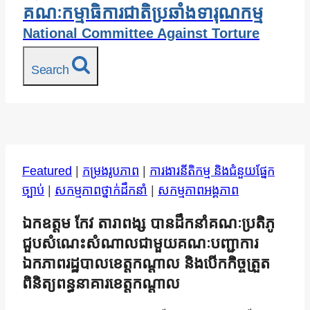
គណៈកម្មាធិការជាតិប្រឆាំងទារុណកម្ម
National Committee Against Torture
Search
Featured
|
កម្រងរូបភាព
|
ការងារនីតិកម្ម និងជំនួយផ្នែក
ច្បាប់
|
សកម្មភាពថ្នាក់ដឹកនាំ
|
សកម្មភាពអង្គភាព
ឯកឧត្តម កែវ តារាពង្ស បានដឹកនាំគណៈប្រតិភូ
ជួបសំណេះសំណាលជាមួយគណៈបញ្ជាការ
ឯកភាពរដ្ឋបាលខេត្តកណ្តាល និងបើកកិច្ចត្រួត
ពិនិត្យពន្ធនាគារខេត្តកណ្តាល