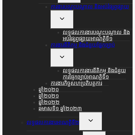
Menu
ការងារបណ្តុះបណ្តាល និងអប់រំផ្សព្វផ្សាយ
Toggle
Child
Menu
លទ្ធផលការងារបណ្តុះបណ្តាល និង
អប់រំផ្សព្វផ្សាយអាណត្តិទី១
ការងារនីតិកម្ម និងជំនួយផ្នែកច្បាប់
Toggle
Child
Menu
លទ្ធផលការងារនីតិកម្ម និងជំនួយ
ការផ្មែកច្បាប់អាណត្តិទី១
ការងារកិច្ចសហប្រតិបត្តការ
ឆ្នាំ២០២០
ឆ្នាំ២០២១
ឆ្នាំ២០២២
ឆមាសទី១ ឆ្នាំ២០២៣
Toggle
លទ្ធផលការងារអាណត្តិទី២
Child
Menu