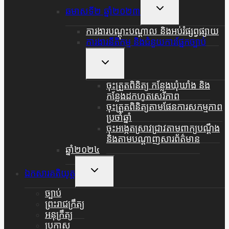
Toggle
ឆមាសទី២ ឆ្នាំ២០២៣
Child
Menu
ការងារបណ្តុះបណ្តាល និងអប់រំផ្សព្វផ្សាយ
ការងារនីតិកម្ម និងជំនួយការផ្នែកច្បាប់
Toggle
Child
Menu
ចុះត្រួតពិនិត្យ កន្លែងឃុំឃាំង និង
កន្លែងដកហូតសេរីភាព
ចុះត្រួតពិនិត្យតាមផែនការសកម្មភាព
ប្រចាំឆ្នាំ
ចុះអង្កេតស្រាវជ្រាវតាមពាក្យបណ្តឹង
និងតាមបណ្តាញសារព័ត៌មាន
ឆ្នាំ២០២៤
Toggle
ឯកសារគតិយុត្ត
Child
Menu
ច្បាប់
ព្រះរាជក្រឹត្យ
អនុក្រឹត្យ
ប្រកាស