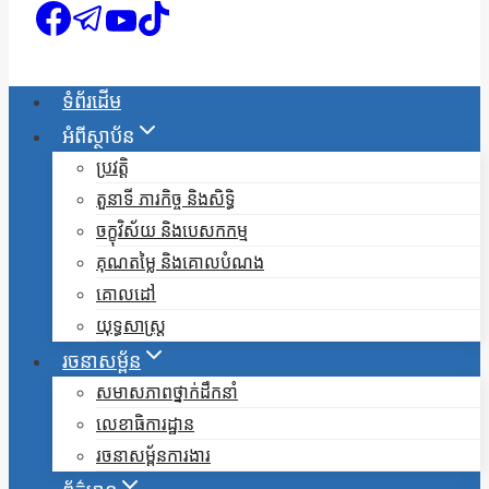
ទំព័រដើម
អំពីស្ថាប័ន
ប្រវត្តិ
តួនាទី ភារកិច្ច និងសិទ្ធិ
ចក្ខុវិស័យ និងបេសកកម្ម
គុណតម្លៃ និងគោលបំណង
គោលដៅ
យុទ្ធសាស្ត្រ
រចនាសម្ព័ន
សមាសភាពថ្នាក់ដឹកនាំ
លេខាធិការដ្ឋាន
រចនាសម្ព័នការងារ