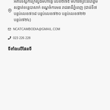
អគារទីស្តីការក្រសួងមហាផ្ទៃ លេខ២៧៥ មហាវិថីព្រះនរោត្តម
សង្កាត់ទន្លេបាសាក់ ខណ្ឌចំការមន រាជធានីភ្នំពេញ (ជាន់ទី៧
បន្ទប់លេខ៧១៨ បន្ទប់លេខ៧២០ បន្ទប់លេខ៧២២
បន្ទប់៧២៤)
NCATCAMBODIA@GMAIL.COM
023 226 228
ទីតាំងលើផែនទី