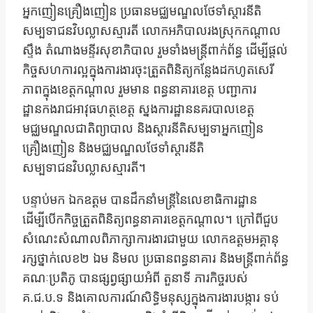
អ្នកញៀនគ្រឿងញៀន ប្រធានមជ្ឈមណ្ឌលថែទាំស្តារនីតិ
សម្បទាជនវិបល្លាសស្មារតី លោកអភិបាលរងស្រុកកណ្តាល
ស្ទឹង តំណាងមន្ទីរសុខាភិបាល រួមទាំងមន្រ្តីពាក់ព័ន្ធ ដើម្បីផ្តល់
កិច្ចសហការល្អក្នុងការងារចុះត្រួតពិនិត្យកន្លែងដកហូតសេរី
ភាពក្នុងខេត្តកណ្តាល រួមមាន ពន្ធនាគារខេត្ត បញ្ជាការ
ដ្ឋានកងរាជអាវុធហត្ថខេត្ត ស្នងការដ្ឋាននគរបាលខេត្ត
មជ្ឈមណ្ឌលជាតិព្យាបាល និងស្តារនីតិសម្បទាអ្នកញៀន
គ្រឿងញៀន និងមជ្ឈមណ្ឌលថែទាំស្តារនីតិ
សម្បទាជនវិបល្លាសស្មារតី។
បន្ទាប់មក ឯកឧត្តម បានដឹកនាំមន្រ្តីនៃលេខាធិការដ្ឋាន
ដើម្បីបើកកិច្ចត្រួតពិនិត្យពន្ធនាគារខេត្តកណ្តាល។ ក្រៅពីជួប
សំណេះសំណាលពិភាក្សាការងារជាមួយ លោកឧត្ដមអគ្គានុ
រក្សថ្នាក់លេខ២ ឯម និមល ប្រធានពន្ធនាគារ និងមន្រ្តីពាក់ព័ន្ធ
គណៈប្រតិភូ បានផ្សព្វផ្សាយអំពី តួនាទី ភារកិច្ចរបស់
គ.ជ.ប.ទ និងគោលការណ៍សិទ្ធិមនុស្សក្នុងការងារបង្ការ ទប់