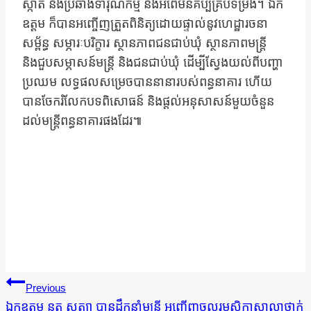
ស្កាត់ និងប្រឆាំងទារុណកម្ម និងអំពើមិនគប្បីគ្រប់ទម្រង់។ ឯក
ឧត្តម ក៏បានអញ្ចើញត្រួតពិនិត្យដោយផ្ទាល់នូវហេដ្ឋារចនា
សម្ព័ន្ធ សម្ភារៈបរិក្ខារ ស្ថានភាពជនជាប់ឃុំ ស្ថានភាពមន្រ្តី
និងជួបសម្ភាសន៍មន្រ្តី និងជនជាប់ឃុំ ដើម្បីស្វែងយល់ពីបញ្ហា
ប្រឈម លទ្ធផលសម្រេចបាននានារបស់ពន្ធនាគារ ហើយ
បានចែករំលែកបទពិសោធន៍ និងផ្ដល់អនុសាសន៍មួយចំនួន
ដល់មន្រ្តីពន្ធនាគារផងដែរ៕
ការ​
Previous
នាំទិស​
ឯកឧត្តម នុត សត្យា បានដឹកនាំមន្ត្រី អញ្ជើញចូលរួមសិក្ខាសាលាថ្នាក់