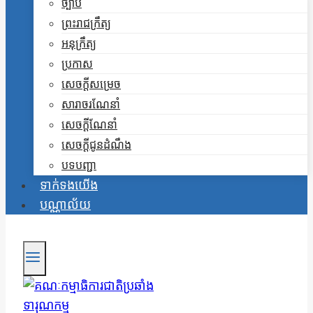
ច្បាប់
ព្រះរាជក្រឹត្យ
អនុក្រឹត្យ
ប្រកាស
សេចក្តីសម្រេច
សារាចរណែនាំ
សេចក្តីណែនាំ
សេចក្តីជូនដំណឹង
បទបញ្ជា
ទាក់ទងយើង
បណ្ណាល័យ