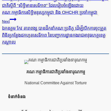
ជាតិស្ដីពី “សិទ្ធិមានសេរីភាព” ដែលរៀបចំឡើងដោយ
ប្រកាស
គណៈកម្មាធិការសិទ្ធិមនុស្សកម្ពុជា និង OHCHR ប្រចាំកម្ពុជា
Next
ឯកឧត្តម កែវ តារាពង្ស​ បានដឹកនាំគណៈប្រតិភូ ដើម្បីបើកការចុះត្រួត
ពិនិត្យកន្លែងដកហូតសេរីភាព នៃបញ្ជាការដ្ឋានកងរាជអាវុធហត្ថខេត្ត
កណ្តាល
គណៈកម្មាធិការជាតិប្រឆាំងទារុណកម្ម
National Committee Against Torture
ទំនាក់ទំនង