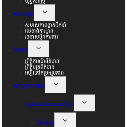
យុទ្ធសាស្ត្រ
Toggle
រចនាសម្ព័ន
Child
Menu
សមាសភាពថ្នាក់ដឹកនាំ
លេខាធិការដ្ឋាន
រចនាសម្ព័នការងារ
Toggle
ព័ត៌មាន
Child
Menu
ព្រឹត្តិការណ៍ព័ត៌មាន
ព្រឹត្តិបត្រព័ត៌មាន
សៀវភៅកម្រងរូបភាព
Toggle
សកម្មភាពការងារ
Child
Menu
Toggle
លទ្ធផលការងារអាណត្តិទី១
Child
Menu
Toggle
ឆ្នាំ២០១៩
Child