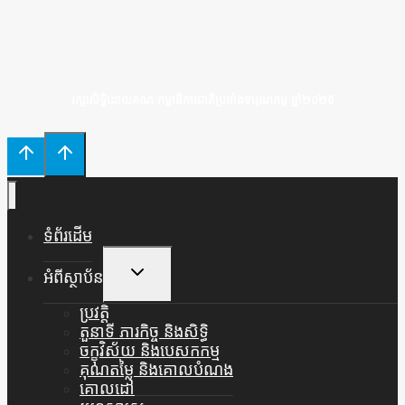
រក្សាសិទ្ធិដោយគណៈកម្មាធិការជាតិប្រឆាំងទារុណកម្ម ឆ្នាំ២០២៥
ទំព័រដើម
Toggle
អំពីស្ថាប័ន
Child
Menu
ប្រវត្តិ
តួនាទី ភារកិច្ច និងសិទ្ធិ
ចក្ខុវិស័យ និងបេសកកម្ម
គុណតម្លៃ និងគោលបំណង
គោលដៅ