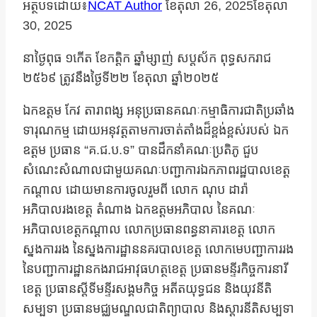
អត្ថបទដោយ៖
NCAT Author
ខែ​តុលា 26, 2025
ខែ​តុលា
30, 2025
នាថ្ងៃពុធ ១កើត ខែកត្តិក ឆ្នាំម្សាញ់ សប្តស័ក ពុទ្ធសករាជ
២៥៦៩ ត្រូវនឹងថ្ងៃទី២២ ខែតុលា ឆ្នាំ២០២៥
ឯកឧត្តម កែវ តារាពង្ស អនុប្រធានគណៈកម្មាធិការជាតិប្រឆាំង
ទារុណកម្ម ដោយអនុវត្តតាមការចាត់តាំងដ៏ខ្ពង់ខ្ពស់របស់ ឯក
ឧត្តម ប្រធាន “គ.ជ.ប.ទ” បានដឹកនាំគណៈប្រតិភូ ជួប
សំណេះសំណាលជាមួយគណៈបញ្ជាការឯកភាពរដ្ឋបាលខេត្ត
កណ្តាល ដោយមានការចូលរួមពី លោក ណុប ដារ៉ា
អភិបាលរងខេត្ត តំណាង ឯកឧត្តមអភិបាល នៃគណៈ
អភិបាលខេត្តកណ្តាល លោកប្រធានពន្ធនាគារខេត្ត លោក
ស្នងការរង នៃស្នងការដ្ឋាននគរបាលខេត្ត លោកមេបញ្ជាការរង
នៃបញ្ជាការដ្ឋានកងរាជអាវុធហត្ថខេត្ត ប្រធានមន្ទីរកិច្ចការនារី
ខេត្ត ប្រធានស្តីទីមន្ទីរសង្គមកិច្ច អតីតយុទ្ធជន និងយុវនីតិ
សម្បទា ប្រធានមជ្ឈមណ្ឌលជាតិព្យាបាល និងស្តារនីតិសម្បទា