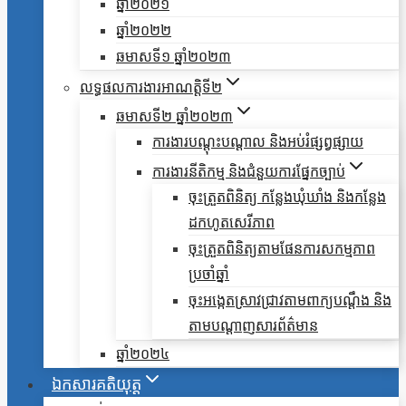
ឆ្នាំ២០២១
ឆ្នាំ២០២២
ឆមាសទី១ ឆ្នាំ២០២៣
លទ្ធផលការងារអាណត្តិទី២
ឆមាសទី២ ឆ្នាំ២០២៣
ការងារបណ្តុះបណ្តាល និងអប់រំផ្សព្វផ្សាយ
ការងារនីតិកម្ម និងជំនួយការផ្នែកច្បាប់
ចុះត្រួតពិនិត្យ កន្លែងឃុំឃាំង និងកន្លែង
ដកហូតសេរីភាព
ចុះត្រួតពិនិត្យតាមផែនការសកម្មភាព
ប្រចាំឆ្នាំ
ចុះអង្កេតស្រាវជ្រាវតាមពាក្យបណ្តឹង និង
តាមបណ្តាញសារព័ត៌មាន
ឆ្នាំ២០២៤
ឯកសារគតិយុត្ត