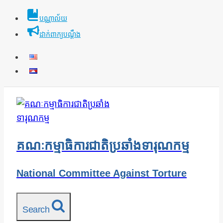
Skip
បណ្ណាល័យ
to
ដាក់ពាក្យបណ្ដឹង
content
គណៈកម្មាធិការជាតិប្រឆាំងទារុណកម្ម
National Committee Against Torture
Search