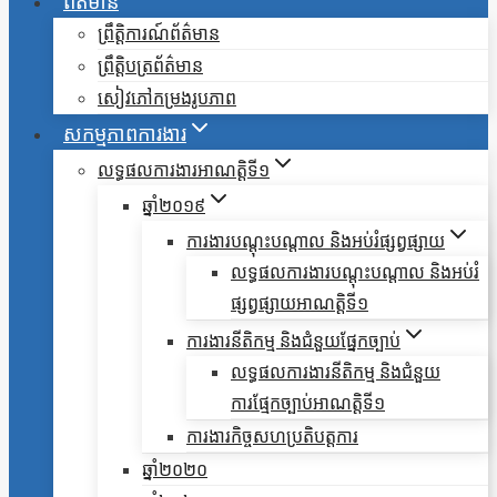
ព័ត៌មាន
ព្រឹត្តិការណ៍ព័ត៌មាន
ព្រឹត្តិបត្រព័ត៌មាន
សៀវភៅកម្រងរូបភាព
សកម្មភាពការងារ
លទ្ធផលការងារអាណត្តិទី១
ឆ្នាំ២០១៩
ការងារបណ្តុះបណ្តាល និងអប់រំផ្សព្វផ្សាយ
លទ្ធផលការងារបណ្តុះបណ្តាល និងអប់រំ
ផ្សព្វផ្សាយអាណត្តិទី១
ការងារនីតិកម្ម និងជំនួយផ្នែកច្បាប់
លទ្ធផលការងារនីតិកម្ម និងជំនួយ
ការផ្មែកច្បាប់អាណត្តិទី១
ការងារកិច្ចសហប្រតិបត្តការ
ឆ្នាំ២០២០