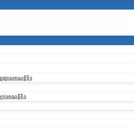
្វផ្សាយអាណត្តិទី១
្បាប់អាណត្តិទី១