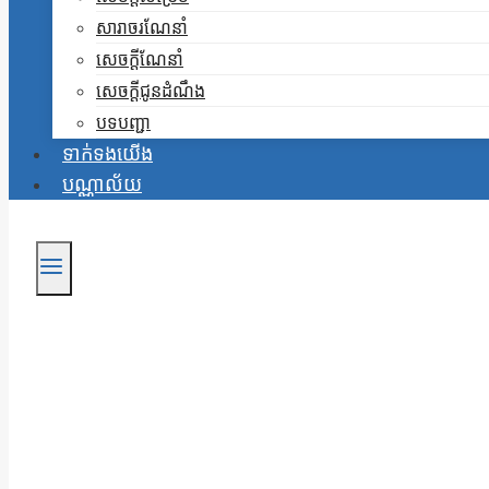
សារាចរណែនាំ
សេចក្តីណែនាំ
សេចក្តីជូនដំណឹង
បទបញ្ជា
ទាក់ទងយើង
បណ្ណាល័យ