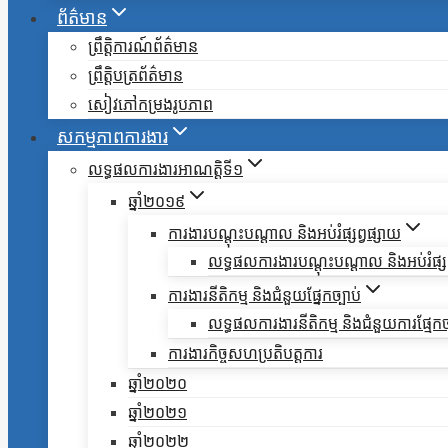
ព័ត៌មាន
ព្រឹត្តិការណ៍ព័ត៌មាន
ព្រឹត្តិបត្រព័ត៌មាន
សៀវភៅកម្រងរូបភាព
សកម្មភាពការងារ
លទ្ធផលការងារអាណត្តិទី១
ឆ្នាំ២០១៩
ការងារបណ្តុះបណ្តាល និងអប់រំផ្សព្វផ្សាយ
លទ្ធផលការងារបណ្តុះបណ្តាល និងអប់រំផ្សព
ការងារនីតិកម្ម និងជំនួយផ្នែកច្បាប់
លទ្ធផលការងារនីតិកម្ម និងជំនួយការផ្មែកច
ការងារកិច្ចសហប្រតិបត្តការ
ឆ្នាំ២០២០
ឆ្នាំ២០២១
ឆ្នាំ២០២២