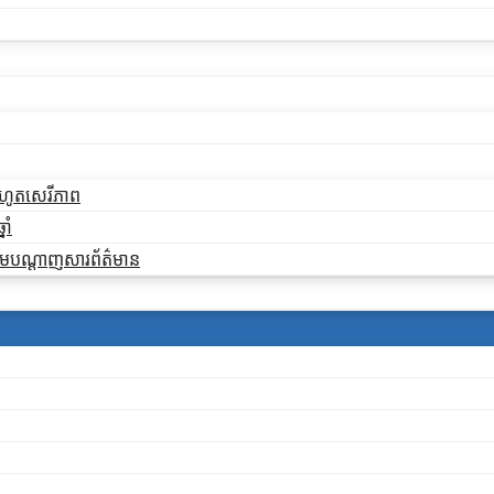
ដកហូតសេរីភាព
ាំ
ងតាមបណ្តាញសារព័ត៌មាន