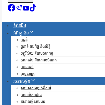
ទំព័រដើម
អំពីស្ថាប័ន
ប្រវត្តិ
តួនាទី ភារកិច្ច និងសិទ្ធិ
ចក្ខុវិស័យ និងបេសកកម្ម
គុណតម្លៃ និងគោលបំណង
គោលដៅ
យុទ្ធសាស្ត្រ
រចនាសម្ព័ន
សមាសភាពថ្នាក់ដឹកនាំ
លេខាធិការដ្ឋាន
រចនាសម្ព័នការងារ