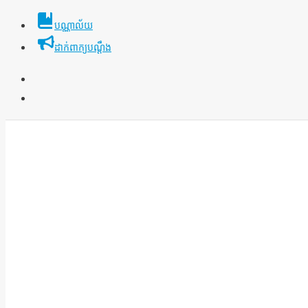
Skip
បណ្ណាល័យ
to
ដាក់ពាក្យបណ្ដឹង
content