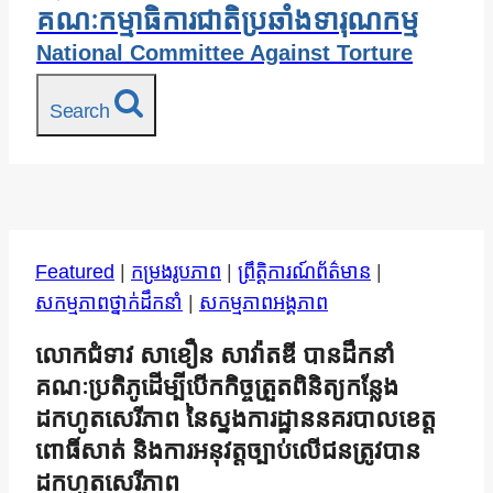
គណៈកម្មាធិការជាតិប្រឆាំងទារុណកម្ម
National Committee Against Torture
Search
Featured
|
កម្រងរូបភាព
|
ព្រឹត្តិការណ៍ព័ត៌មាន
|
សកម្មភាពថ្នាក់ដឹកនាំ
|
សកម្មភាពអង្គភាព
លោកជំទាវ សាខឿន សាវ៉ាតឌី បានដឹកនាំ
គណៈប្រតិភូដើម្បីបើកកិច្ចត្រួតពិនិត្យកន្លែង
ដកហូតសេរីភាព នៃស្នងការដ្ឋាននគរបាលខេត្ត
ពោធិ៍សាត់ និងការអនុវត្តច្បាប់លើជនត្រូវបាន
ដកហូតសេរីភាព