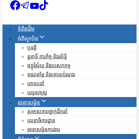
ទំព័រដើម
អំពីស្ថាប័ន
ប្រវត្តិ
តួនាទី ភារកិច្ច និងសិទ្ធិ
ចក្ខុវិស័យ និងបេសកកម្ម
គុណតម្លៃ និងគោលបំណង
គោលដៅ
យុទ្ធសាស្ត្រ
រចនាសម្ព័ន
សមាសភាពថ្នាក់ដឹកនាំ
លេខាធិការដ្ឋាន
រចនាសម្ព័នការងារ