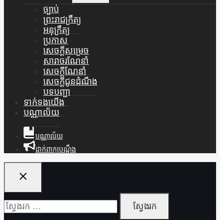
Menu
ច្បាប់
ព្រះរាជក្រឹត្យ
អនុក្រឹត្យ
ប្រកាស
សេចក្តីសម្រេច
សារាចរណែនាំ
សេចក្តីណែនាំ
សេចក្តីជូនដំណឹង
បទបញ្ជា
ទាក់ទងយើង
បណ្ណាល័យ
បណ្ណាល័យ
ដាក់ពាក្យបណ្ដឹង
ស្វែងរក៖