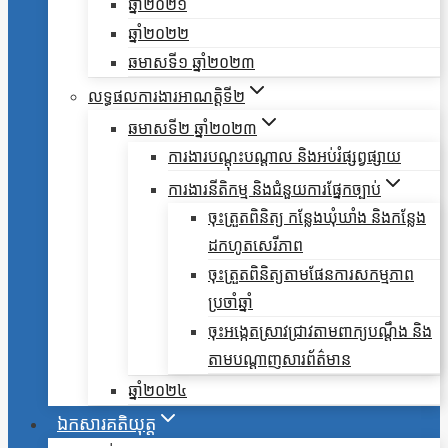
ឆ្នាំ២០២១
ឆ្នាំ២០២២
ឆមាសទី១ ឆ្នាំ២០២៣
លទ្ធផលការងារអាណត្តិទី២
ឆមាសទី២ ឆ្នាំ២០២៣
ការងារបណ្តុះបណ្តាល និងអប់រំផ្សព្វផ្សាយ
ការងារនីតិកម្ម និងជំនួយការផ្នែកច្បាប់
ចុះត្រួតពិនិត្យ កន្លែងឃុំឃាំង និងកន្លែង
ដកហូតសេរីភាព
ចុះត្រួតពិនិត្យតាមផែនការសកម្មភាព
ប្រចាំឆ្នាំ
ចុះអង្កេតស្រាវជ្រាវតាមពាក្យបណ្តឹង និង
តាមបណ្តាញសារព័ត៌មាន
ឆ្នាំ២០២៤
ឯកសារគតិយុត្ត