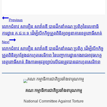
ការ​
Previous
នាំទិស​
លោកជំទាវ សាខឿន សាវ៉ាតឌី បានដឹកនាំគណៈប្រតិភូនៃលេខាធិ
ការដ្ឋាន គ.ជ.ប.ទ ដើម្បីបើកកិច្ចត្រួតពិនិត្យពន្ធនាគារខេត្តពោធិ៍សាត់
ប្រកាស
Next
លោកជំទាវ សាខឿន សាវ៉ាតឌី បានដឹកនាំគណៈប្រតិភូ ដើម្បីបើកកិច្ច
ត្រួតពិនិត្យកន្លែងដកហូតសេរីភាព នៃបញ្ជាការដ្ឋានកងរាជអាវុធហត្ថ
ខេត្តពោធិ៍សាត់ និងការអនុវត្តច្បាប់លើជនត្រូវបានដកហូតសេរីភាព
គណៈកម្មាធិការជាតិប្រឆាំងទារុណកម្ម
National Committee Against Torture