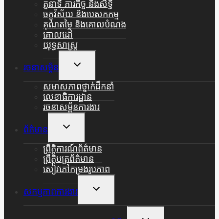
តួនាទី ភារកិច្ច និងសិទ្ធិ
ចក្ខុវិស័យ និងបេសកកម្ម
គុណតម្លៃ និងគោលបំណង
គោលដៅ
យុទ្ធសាស្ត្រ
Toggle
រចនាសម្ព័ន
Child
Menu
សមាសភាពថ្នាក់ដឹកនាំ
លេខាធិការដ្ឋាន
រចនាសម្ព័នការងារ
Toggle
ព័ត៌មាន
Child
Menu
ព្រឹត្តិការណ៍ព័ត៌មាន
ព្រឹត្តិបត្រព័ត៌មាន
សៀវភៅកម្រងរូបភាព
Toggle
សកម្មភាពការងារ
Child
Menu
Toggle