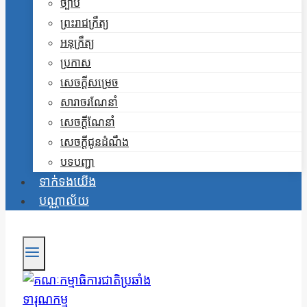
ច្បាប់
ព្រះរាជក្រឹត្យ
អនុក្រឹត្យ
ប្រកាស
សេចក្តីសម្រេច
សារាចរណែនាំ
សេចក្តីណែនាំ
សេចក្តីជូនដំណឹង
បទបញ្ជា
ទាក់ទងយើង
បណ្ណាល័យ