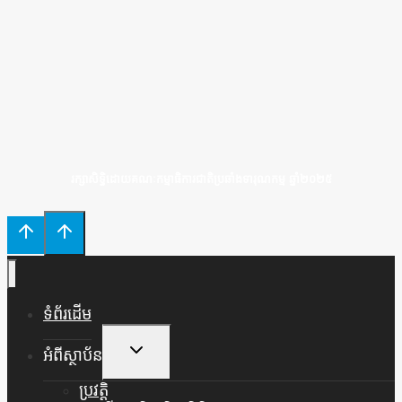
រក្សាសិទ្ធិដោយគណៈកម្មាធិការជាតិប្រឆាំងទារុណកម្ម ឆ្នាំ២០២៥
ទំព័រដើម
Toggle
អំពីស្ថាប័ន
Child
Menu
ប្រវត្តិ