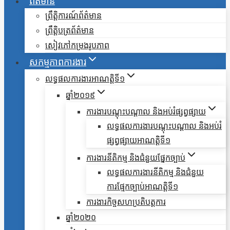
ព័ត៌មាន
ព្រឹត្តិការណ៍ព័ត៌មាន
ព្រឹត្តិបត្រព័ត៌មាន
សៀវភៅកម្រងរូបភាព
សកម្មភាពការងារ
លទ្ធផលការងារអាណត្តិទី១
ឆ្នាំ២០១៩
ការងារបណ្តុះបណ្តាល និងអប់រំផ្សព្វផ្សាយ
លទ្ធផលការងារបណ្តុះបណ្តាល និងអប់រំ
ផ្សព្វផ្សាយអាណត្តិទី១
ការងារនីតិកម្ម និងជំនួយផ្នែកច្បាប់
លទ្ធផលការងារនីតិកម្ម និងជំនួយ
ការផ្មែកច្បាប់អាណត្តិទី១
ការងារកិច្ចសហប្រតិបត្តការ
ឆ្នាំ២០២០