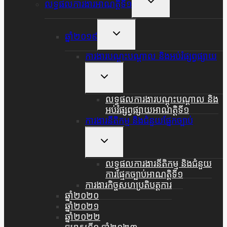
លទ្ធផលការងារអាណត្តិទី១
Child
Menu
Toggle
ឆ្នាំ២០១៩
Child
Menu
ការងារបណ្តុះបណ្តាល និងអប់រំផ្សព្វផ្សាយ
Toggle
Child
Menu
លទ្ធផលការងារបណ្តុះបណ្តាល និង
អប់រំផ្សព្វផ្សាយអាណត្តិទី១
ការងារនីតិកម្ម និងជំនួយផ្នែកច្បាប់
Toggle
Child
Menu
លទ្ធផលការងារនីតិកម្ម និងជំនួយ
ការផ្មែកច្បាប់អាណត្តិទី១
ការងារកិច្ចសហប្រតិបត្តការ
ឆ្នាំ២០២០
ឆ្នាំ២០២១
ឆ្នាំ២០២២