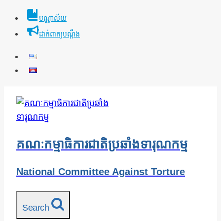
Skip
បណ្ណាល័យ
to
ដាក់ពាក្យបណ្ដឹង
content
គណៈកម្មាធិការជាតិប្រឆាំងទារុណកម្ម
National Committee Against Torture
Search