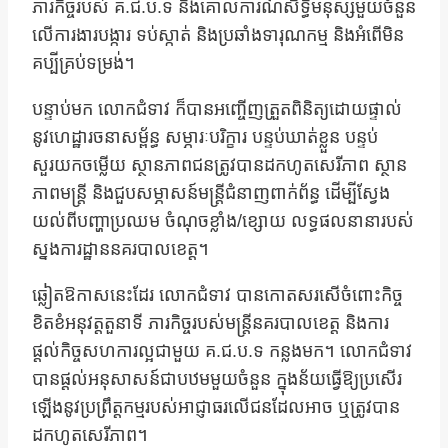
ភារកិច្ចរបស់ គ.ជ.ប.ទ និងគោលការណ៍សិទ្ធិមនុស្សមួយចំនួន
លើការងារបង្ការ ទប់ស្កាត់ និងប្រឆាំងទារុណកម្ម និងអំពើមិន
គប្បីគ្រប់ទម្រង់។
បន្ទាប់មក លោកជំទាវ ក៏បានអញ្ចើញត្រួតពិនិត្យដោយផ្ទាល់
នូវហេដ្ឋារចនាសម្ព័ន្ធ សម្ភារៈបរិក្ខារ បន្ទប់ឃាត់ខ្លួន បន្ទប់
សួរយកចម្លើយ ស្ថានភាពជនត្រូវបានដកហូតសេរីភាព ស្ថាន
ភាពមន្រ្តី និងជួបសម្ភាសន៍មន្រ្តីជំនាញពាក់ព័ន្ធ ដើម្បីស្វែង
យល់ពីបញ្ហាប្រឈម ចំណុចខ្លាំង/ខ្សោយ លទ្ធផលនានារបស់
ស្នងការដ្ឋាននគរបាលខេត្ត។
ឆ្លៀតឱកាសនេះដែរ លោកជំទាវ បានកោតសរសើចំពោះកិច្ច
ខិតខំអនុវត្តតួនាទី ភារកិច្ចរបស់មន្រ្តីនគរបាលខេត្ត និងការ
ផ្ដល់កិច្ចសហការល្អជាមួយ គ.ជ.ប.ទ កន្លងមក។ លោកជំទាវ
បានផ្ដល់អនុសាសន៍ជាបឋមមួយចំនួន ក្នុងន័យធ្វើឱ្យប្រសើរ
ឡើងនូវប្រព្រឹត្តកម្មរបស់អាជ្ញាធរលើជនដែលអាច ឬត្រូវបាន
ដកហូតសេរីភាព។