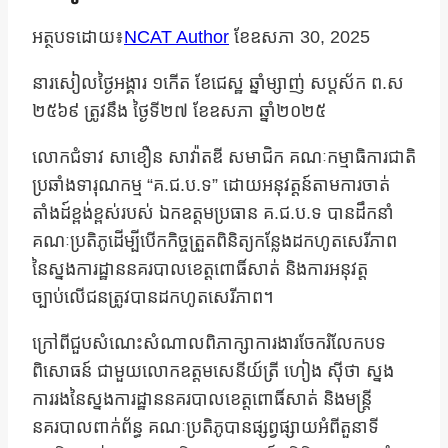
អត្ថបទដោយ៖
NCAT Author
ខែ​ឧសភា 30, 2025
នារសៀលថ្ងៃអង្គារ ១កើត ខែជេស្ឋ ឆ្នាំម្សាញ់ សប្តស័ក ព.ស
២៥៦៩ ត្រូវនឹង ថ្ងៃទី២៧ ខែឧសភា ឆ្នាំ២០២៥
លោកជំទាវ សាខឿន សាវ៉ាតឌី សមាជិក គណៈកម្មាធិការជាតិ
ប្រឆាំងទារុណកម្ម “គ.ជ.ប.ទ” ដោយអនុវត្តន៍តាមការចាត់
តាំងដ៍ខ្ពង់ខ្ពស់របស់ ឯកឧត្តមប្រធាន គ.ជ.ប.ទ បានដឹកនាំ
គណៈប្រតិភូដើម្បីបើកកិច្ចត្រួតពិនិត្យកន្លែងដកហូតសេរីភាព
នៃស្នងការដ្ឋាននគរបាលខេត្តពោធិ៍សាត់ និងការអនុវត្ត
ច្បាប់លើជនត្រូវបានដកហូតសេរីភាព។
ក្រៅពីជួបសំណេះសំណាលពិភាក្សាការងារចែករំលែកបទ
ពិសោធន៍ ជាមួយលោកឧត្តមសេនីយ៍ត្រី ហៀង ស៊ីថា ស្នង
ការរងនៃស្នងការដ្ឋាននគរបាលខេត្តពោធិ៍សាត់ និងមន្រ្តី
នគរបាលពាក់ព័ន្ធ គណៈប្រតិភូបានផ្សព្វផ្សាយអំពីតួនាទី