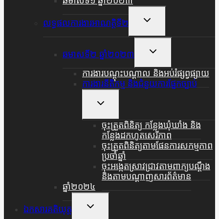
ឆមាសទី១ ឆ្នាំ២០២៣
Toggle
លទ្ធផលការងារអាណត្តិទី២
Child
Menu
Toggle
ឆមាសទី២ ឆ្នាំ២០២៣
Child
Menu
ការងារបណ្តុះបណ្តាល និងអប់រំផ្សព្វផ្សាយ
ការងារនីតិកម្ម និងជំនួយការផ្នែកច្បាប់
Toggle
Child
Menu
ចុះត្រួតពិនិត្យ កន្លែងឃុំឃាំង និង
កន្លែងដកហូតសេរីភាព
ចុះត្រួតពិនិត្យតាមផែនការសកម្មភាព
ប្រចាំឆ្នាំ
ចុះអង្កេតស្រាវជ្រាវតាមពាក្យបណ្តឹង
និងតាមបណ្តាញសារព័ត៌មាន
ឆ្នាំ២០២៤
Toggle
ឯកសារគតិយុត្ត
Child