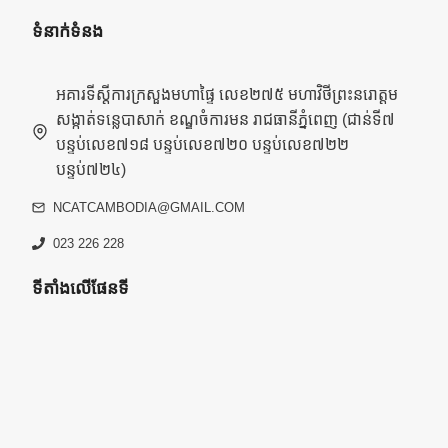
ទំនាក់ទំនង
អគារទីស្តីការក្រសួងមហាផ្ទៃ លេខ២៧៥ មហាវិថីព្រះនរោត្តម
សង្កាត់ទន្លេបាសាក់ ខណ្ឌចំការមន រាជធានីភ្នំពេញ (ជាន់ទី៧
បន្ទប់លេខ៧១៨ បន្ទប់លេខ៧២០ បន្ទប់លេខ៧២២
បន្ទប់៧២៤)
NCATCAMBODIA@GMAIL.COM
023 226 228
ទីតាំងលើផែនទី