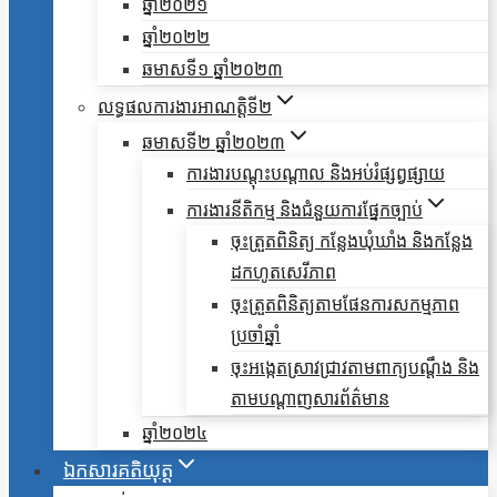
ឆ្នាំ២០២១
ឆ្នាំ២០២២
ឆមាសទី១ ឆ្នាំ២០២៣
លទ្ធផលការងារអាណត្តិទី២
ឆមាសទី២ ឆ្នាំ២០២៣
ការងារបណ្តុះបណ្តាល និងអប់រំផ្សព្វផ្សាយ
ការងារនីតិកម្ម និងជំនួយការផ្នែកច្បាប់
ចុះត្រួតពិនិត្យ កន្លែងឃុំឃាំង និងកន្លែង
ដកហូតសេរីភាព
ចុះត្រួតពិនិត្យតាមផែនការសកម្មភាព
ប្រចាំឆ្នាំ
ចុះអង្កេតស្រាវជ្រាវតាមពាក្យបណ្តឹង និង
តាមបណ្តាញសារព័ត៌មាន
ឆ្នាំ២០២៤
ឯកសារគតិយុត្ត