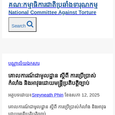
គណៈកម្មាធិការជាតិប្រឆាំងទារុណកម្ម
National Committee Against Torture
Search
បណ្ណាល័យឯកសារ
គោលការណ៍ជាមូលដ្ឋាន ស្ដីពី ការប្រើប្រាស់
កំលាំង និងអាវុធដោយមន្រ្ដីប្រតិបត្ដិច្បាប់
អត្ថបទដោយ៖
Sreyneath Phin
ខែ​ឧសភា 12, 2025
គោលការណ៍ជាមូលដ្ឋាន ស្ដីពី ការប្រើប្រាស់កំលាំង និងអាវុធ
ដោយមន្រ្ដីប្រតិបត្ដិច្បាប់