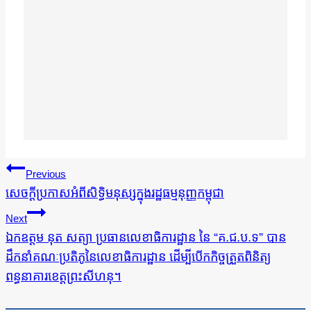
ការ​
Previous
នាំទិស​
សេចក្ដីប្រកាសអំពីសិទ្ធិមនុស្សក្នុងរដ្ឋធម្មនុញ្ញកម្ពុជា
ប្រកាស
Next
ឯកឧត្តម នុត សត្យា ប្រធានលេខាធិការដ្ឋាន នៃ “គ.ជ.ប.ទ” បាន
ដឹកនាំគណៈប្រតិភូនៃលេខាធិការដ្ឋាន ដើម្បីបើកកិច្ចត្រួតពិនិត្យ
ពន្ធនាគារខេត្តព្រះសីហនុ។