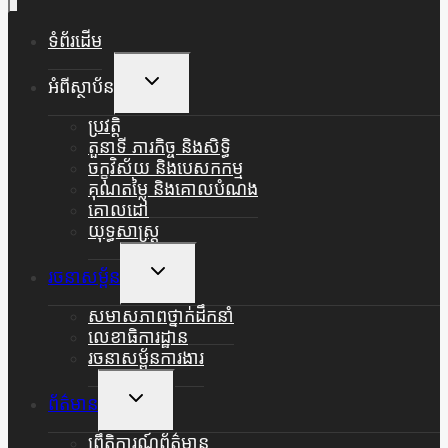
ទំព័រដើម
Toggle
អំពីស្ថាប័ន
Child
Menu
ប្រវត្តិ
តួនាទី ភារកិច្ច និងសិទ្ធិ
ចក្ខុវិស័យ និងបេសកកម្ម
គុណតម្លៃ និងគោលបំណង
គោលដៅ
យុទ្ធសាស្ត្រ
Toggle
រចនាសម្ព័ន
Child
Menu
សមាសភាពថ្នាក់ដឹកនាំ
លេខាធិការដ្ឋាន
រចនាសម្ព័នការងារ
Toggle
ព័ត៌មាន
Child
Menu
ព្រឹត្តិការណ៍ព័ត៌មាន