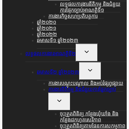
Menu
លទ្ធផលការងារនីតិកម្ម និងជំនួយ
ការផ្មែកច្បាប់អាណត្តិទី១
ការងារកិច្ចសហប្រតិបត្តការ
ឆ្នាំ២០២០
ឆ្នាំ២០២១
ឆ្នាំ២០២២
ឆមាសទី១ ឆ្នាំ២០២៣
Toggle
លទ្ធផលការងារអាណត្តិទី២
Child
Menu
Toggle
ឆមាសទី២ ឆ្នាំ២០២៣
Child
Menu
ការងារបណ្តុះបណ្តាល និងអប់រំផ្សព្វផ្សាយ
ការងារនីតិកម្ម និងជំនួយការផ្នែកច្បាប់
Toggle
Child
Menu
ចុះត្រួតពិនិត្យ កន្លែងឃុំឃាំង និង
កន្លែងដកហូតសេរីភាព
ចុះត្រួតពិនិត្យតាមផែនការសកម្មភាព