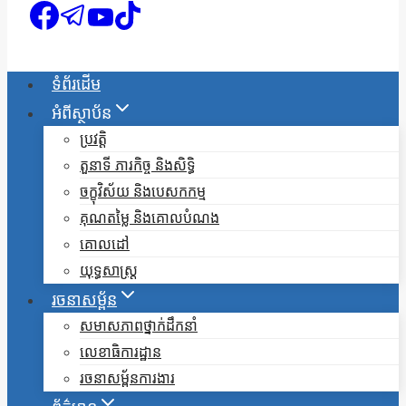
ទំព័រដើម
អំពីស្ថាប័ន
ប្រវត្តិ
តួនាទី ភារកិច្ច និងសិទ្ធិ
ចក្ខុវិស័យ និងបេសកកម្ម
គុណតម្លៃ និងគោលបំណង
គោលដៅ
យុទ្ធសាស្ត្រ
រចនាសម្ព័ន
សមាសភាពថ្នាក់ដឹកនាំ
លេខាធិការដ្ឋាន
រចនាសម្ព័នការងារ