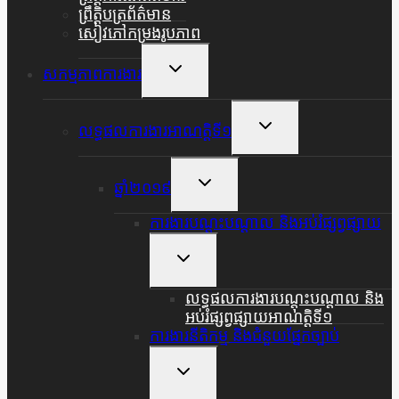
ព្រឹត្តិបត្រព័ត៌មាន
សៀវភៅកម្រងរូបភាព
Toggle
សកម្មភាពការងារ
Child
Menu
Toggle
លទ្ធផលការងារអាណត្តិទី១
Child
Menu
Toggle
ឆ្នាំ២០១៩
Child
Menu
ការងារបណ្តុះបណ្តាល និងអប់រំផ្សព្វផ្សាយ
Toggle
Child
Menu
លទ្ធផលការងារបណ្តុះបណ្តាល និង
អប់រំផ្សព្វផ្សាយអាណត្តិទី១
ការងារនីតិកម្ម និងជំនួយផ្នែកច្បាប់
Toggle
Child