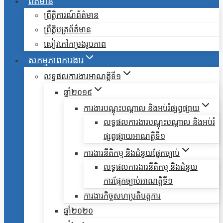
ព័ត៌មាន
ព្រឹត្តិការណ៍ព័ត៌មាន
ព្រឹត្តិបត្រព័ត៌មាន
សៀវភៅកម្រងរូបភាព
សកម្មភាពការងារ
លទ្ធផលការងារអាណត្តិទី១
ឆ្នាំ២០១៩
ការងារបណ្តុះបណ្តាល និងអប់រំផ្សព្វផ្សាយ
លទ្ធផលការងារបណ្តុះបណ្តាល និងអប់រំ
ផ្សព្វផ្សាយអាណត្តិទី១
ការងារនីតិកម្ម និងជំនួយផ្នែកច្បាប់
លទ្ធផលការងារនីតិកម្ម និងជំនួយ
ការផ្មែកច្បាប់អាណត្តិទី១
ការងារកិច្ចសហប្រតិបត្តការ
ឆ្នាំ២០២០