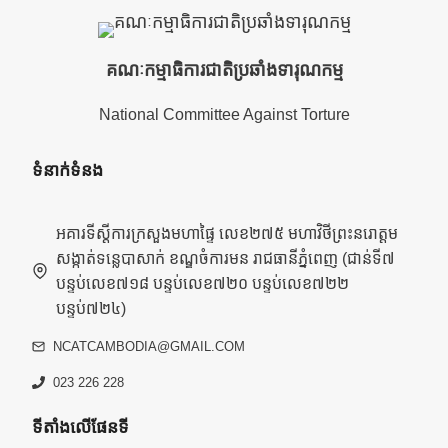
គណៈកម្មាធិការជាតិប្រឆាំងទារុណកម្ម
National Committee Against Torture
ទំនាក់ទំនង
អគារទីស្តីការក្រសួងមហាផ្ទៃ លេខ២៧៥ មហាវិថីព្រះនរោត្តម
សង្កាត់ទន្លេបាសាក់ ខណ្ឌចំការមន រាជធានីភ្នំពេញ (ជាន់ទី៧
បន្ទប់លេខ៧១៨ បន្ទប់លេខ៧២០ បន្ទប់លេខ៧២២
បន្ទប់៧២៤)
NCATCAMBODIA@GMAIL.COM
023 226 228
ទីតាំងលើផែនទី