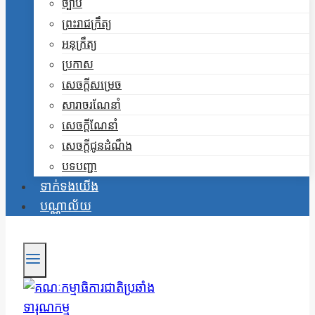
ច្បាប់
ព្រះរាជក្រឹត្យ
អនុក្រឹត្យ
ប្រកាស
សេចក្តីសម្រេច
សារាចរណែនាំ
សេចក្តីណែនាំ
សេចក្តីជូនដំណឹង
បទបញ្ជា
ទាក់ទងយើង
បណ្ណាល័យ