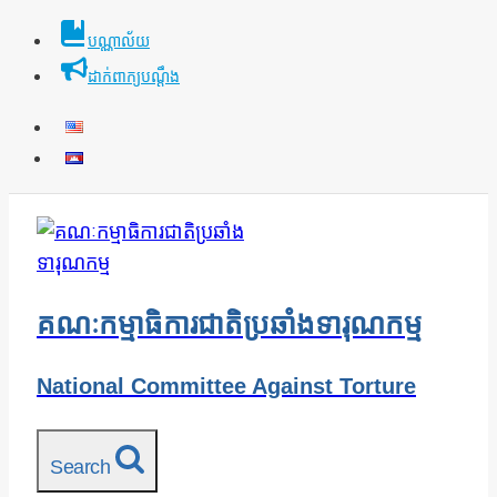
Skip
បណ្ណាល័យ
to
ដាក់ពាក្យបណ្ដឹង
content
គណៈកម្មាធិការជាតិប្រឆាំងទារុណកម្ម
National Committee Against Torture
Search