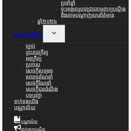
ប្រចាំឆ្នាំ
ចុះអង្កេតស្រាវជ្រាវតាមពាក្យបណ្តឹង
និងតាមបណ្តាញសារព័ត៌មាន
ឆ្នាំ២០២៤
Toggle
ឯកសារគតិយុត្ត
Child
Menu
ច្បាប់
ព្រះរាជក្រឹត្យ
អនុក្រឹត្យ
ប្រកាស
សេចក្តីសម្រេច
សារាចរណែនាំ
សេចក្តីណែនាំ
សេចក្តីជូនដំណឹង
បទបញ្ជា
ទាក់ទងយើង
បណ្ណាល័យ
បណ្ណាល័យ
ដាក់ពាក្យបណ្ដឹង