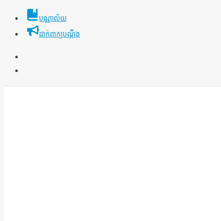
Skip
បណ្ណាល័យ
to
ដាក់ពាក្យបណ្ដឹង
content