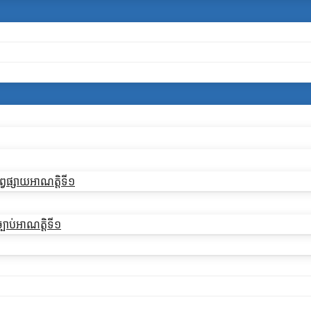
្វផ្សាយអាណត្តិទី១
្បាប់អាណត្តិទី១