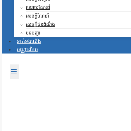
សារាចរណែនាំ
សេចក្តីណែនាំ
សេចក្តីជូនដំណឹង
បទបញ្ជា
ទាក់ទងយើង
បណ្ណាល័យ