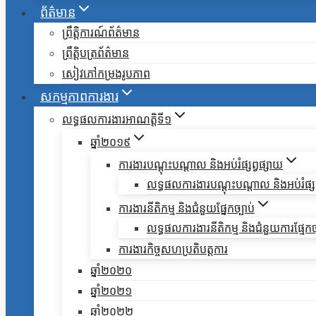
ព័ត៌មាន
ព្រឹត្តិការណ៍ព័ត៌មាន
ព្រឹត្តិបត្រព័ត៌មាន
សៀវភៅកម្រងរូបភាព
សកម្មភាពការងារ
លទ្ធផលការងារអាណត្តិទី១
ឆ្នាំ២០១៩
ការងារបណ្តុះបណ្តាល និងអប់រំផ្សព្វផ្សាយ
លទ្ធផលការងារបណ្តុះបណ្តាល និងអប់រំផ្សព
ការងារនីតិកម្ម និងជំនួយផ្នែកច្បាប់
លទ្ធផលការងារនីតិកម្ម និងជំនួយការផ្មែកច
ការងារកិច្ចសហប្រតិបត្តការ
ឆ្នាំ២០២០
ឆ្នាំ២០២១
ឆ្នាំ២០២២