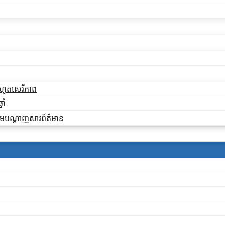
ដកហូតសេរីភាព
ាំ
ងតាមបណ្តាញសារព័ត៌មាន