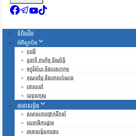
ទំព័រដើម
អំពីស្ថាប័ន
ប្រវត្តិ
តួនាទី ភារកិច្ច និងសិទ្ធិ
ចក្ខុវិស័យ និងបេសកកម្ម
គុណតម្លៃ និងគោលបំណង
គោលដៅ
យុទ្ធសាស្ត្រ
រចនាសម្ព័ន
សមាសភាពថ្នាក់ដឹកនាំ
លេខាធិការដ្ឋាន
រចនាសម្ព័នការងារ