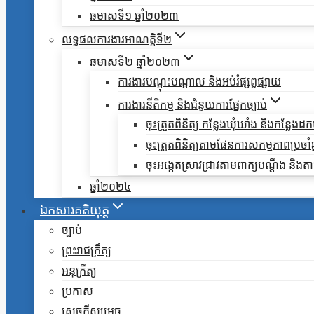
ឆមាសទី១ ឆ្នាំ២០២៣
លទ្ធផលការងារអាណត្តិទី២
ឆមាសទី២ ឆ្នាំ២០២៣
ការងារបណ្តុះបណ្តាល និងអប់រំផ្សព្វផ្សាយ
ការងារនីតិកម្ម និងជំនួយការផ្នែកច្បាប់
ចុះត្រួតពិនិត្យ កន្លែងឃុំឃាំង និងកន្លែង
ចុះត្រួតពិនិត្យតាមផែនការសកម្មភាពប្រចាំឆ្ន
ចុះអង្កេតស្រាវជ្រាវតាមពាក្យបណ្តឹង និ
ឆ្នាំ២០២៤
ឯកសារគតិយុត្ត
ច្បាប់
ព្រះរាជក្រឹត្យ
អនុក្រឹត្យ
ប្រកាស
សេចក្តីសម្រេច