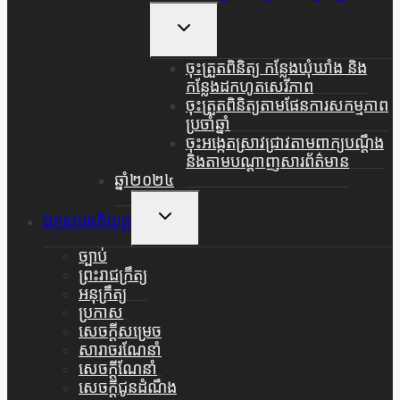
Toggle
Child
Menu
ចុះត្រួតពិនិត្យ កន្លែងឃុំឃាំង និង
កន្លែងដកហូតសេរីភាព
ចុះត្រួតពិនិត្យតាមផែនការសកម្មភាព
ប្រចាំឆ្នាំ
ចុះអង្កេតស្រាវជ្រាវតាមពាក្យបណ្តឹង
និងតាមបណ្តាញសារព័ត៌មាន
ឆ្នាំ២០២៤
Toggle
ឯកសារគតិយុត្ត
Child
Menu
ច្បាប់
ព្រះរាជក្រឹត្យ
អនុក្រឹត្យ
ប្រកាស
សេចក្តីសម្រេច
សារាចរណែនាំ
សេចក្តីណែនាំ
សេចក្តីជូនដំណឹង