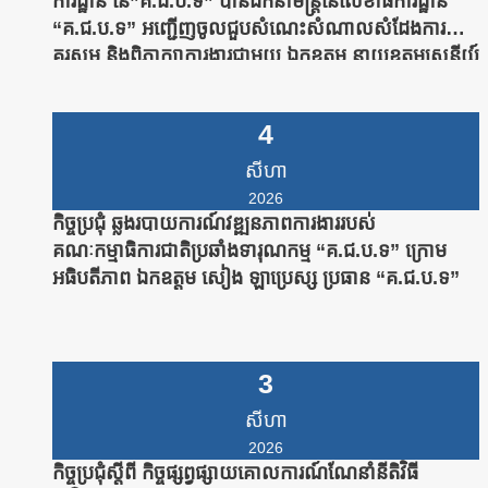
ការដ្ឋាន នៃ”គ.ជ.ប.ទ” បានដឹកនាំមន្រ្តីនៃលេខាធិការដ្ឋាន
“គ.ជ.ប.ទ” អញ្ជើញចូលជួបសំណេះសំណាលសំដែងការ
គួរសម និងពិភាក្សាការងារជាមួយ ឯកឧត្តម នាយឧត្តមសេនីយ៍
សាស្រ្តាចារ្យ ឯក មនោសែន ប្រធានបណ្ឌិត្យសភានគរបាល
កម្ពុជា
4
សីហា
2026
កិច្ចប្រជុំ ឆ្លងរបាយការណ៍វឌ្ឍនភាពការងាររបស់
គណៈកម្មាធិការជាតិប្រឆាំងទារុណកម្ម “គ.ជ.ប.ទ” ក្រោម
អធិបតីភាព ឯកឧត្តម សៀង ឡាប្រេស្ស ប្រធាន “គ.ជ.ប.ទ”
3
សីហា
2026
កិច្ចប្រជុំស្តីពី កិច្ចផ្សព្វផ្សាយគោលការណ៍ណែនាំនីតិវិធី