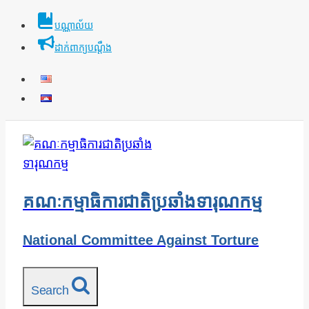
Skip
បណ្ណាល័យ
to
ដាក់ពាក្យបណ្ដឹង
content
គណៈកម្មាធិការជាតិប្រឆាំងទារុណកម្ម
National Committee Against Torture
Search