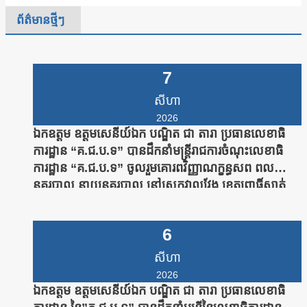
ព័ត៌មានថ្មីៗ
7
សីហា
2026
ឯកឧត្តម ឧត្តមសេនីយ៍ឯក បណ្ឌិត ជា តារា ប្រធានលេខាធិ
ការដ្ឋាន “គ.ជ.ប.ទ” បានដឹកនាំមន្រ្តីរាជការចំណុះលេខាធិ
ការដ្ឋាន “គ.ជ.ប.ទ” ចូលរួមគោរពវិញ្ញាណក្ខន្ធសព ពល
នគរបាល នាយនគរបាល នៅស្រុកវាលវែង ខេត្តពោធិ៍សាត់
6
សីហា
2026
ឯកឧត្តម ឧត្តមសេនីយ៍ឯក បណ្ឌិត ជា តារា ប្រធានលេខាធិ