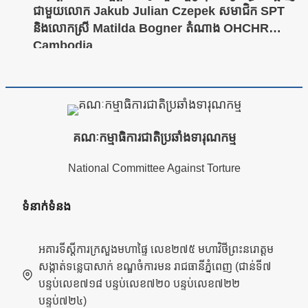
ជាមួយលោក Jakub Julian Czepek សមាជិក SPT
និងលោកស្រី Matilda Bogner តំណាង OHCHR
Cambodia
គណៈកម្មាធិការជាតិប្រឆាំងទារុណកម្ម
National Committee Against Torture
ទំនាក់ទំនង
អគារទីស្តីការក្រសួងមហាផ្ទៃ លេខ២៧៥ មហាវិថីព្រះនរោត្តម
សង្កាត់ទន្លេបាសាក់ ខណ្ឌចំការមន រាជធានីភ្នំពេញ (ជាន់ទី៧
បន្ទប់លេខ៧១៨ បន្ទប់លេខ៧២០ បន្ទប់លេខ៧២២
បន្ទប់៧២៤)