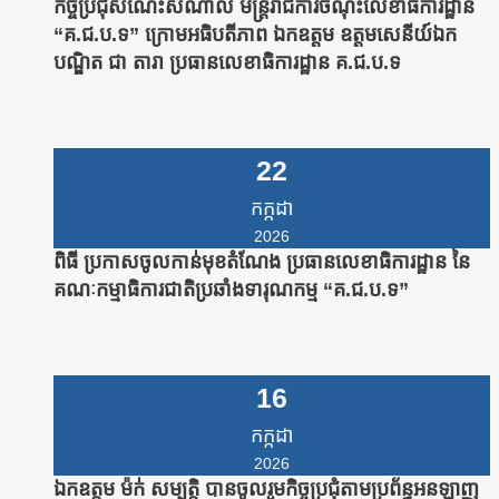
កិច្ចប្រជុំសំណេះសំណាល មន្រ្តីរាជការចំណុះលេខាធិការដ្ឋាន
“គ.ជ.ប.ទ” ក្រោមអធិបតីភាព ឯកឧត្តម ឧត្តមសេនីយ៍ឯក
បណ្ឌិត ជា តារា ប្រធានលេខាធិការដ្ឋាន គ.ជ.ប.ទ
22
កក្កដា
2026
ពិធី ប្រកាសចូលកាន់មុខតំណែង ប្រធានលេខាធិការដ្ឋាន នៃ
គណៈកម្មាធិការជាតិប្រឆាំងទារុណកម្ម “គ.ជ.ប.ទ”
16
កក្កដា
2026
ឯកឧត្តម ម៉ក់ សម្បត្តិ បានចូលរួមកិច្ចប្រជុំតាមប្រព័ន្ធអនឡាញ