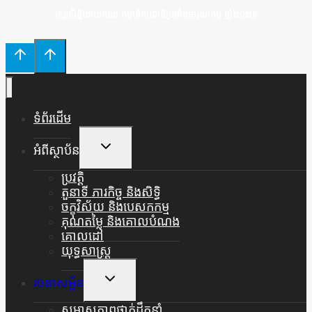
រក្សាសិទ្ធិដោយគណៈកម្មាធិការជាតិប្រឆាំងទារុណកម្ម ឆ្នាំ២០២៥
ទំព័រដើម
Toggle
អំពីស្ថាប័ន
Child
Menu
ប្រវត្តិ
តួនាទី ភារកិច្ច និងសិទ្ធិ
ចក្ខុវិស័យ និងបេសកកម្ម
គុណតម្លៃ និងគោលបំណង
គោលដៅ
យុទ្ធសាស្ត្រ
Toggle
រចនាសម្ព័ន
Child
Menu
សមាសភាពថ្នាក់ដឹកនាំ