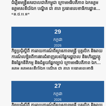
ជំរឿនមន្រ្តីនគរបាលជាតិកម្ពុជា ក្រោមអធិបតីភាព ឯកឧត្តម
ឧត្តមសេនីយ៍ឯក បណ្ឌិត ជា តារា ប្រធានលេខាធិការដ្ឋាន
“គ.ជ.ប.ទ”
29
កក្កដា
2026
កិច្ចប្រជុំស្តីពី ការរាយការណ៍ពីស្ថានភាពមន្រ្តី បុគ្គលិក និងរាយ
ការណ៍លម្អិតពីការងារជំនាញរបស់ផ្នែករដ្ឋបាល និងហិរញ្ញវត្ថុ
និងផ្នែកនីតិកម្ម និងជំនួយផ្នែកច្បាប់ ក្រោមអធិបតីភាព ឯក
ឧត្តម ឧត្តមសេនីយ៍ឯក បណ្ឌិត ជា តារា ប្រធានលេខាធិ
ការដ្ឋាន “គ.ជ.ប.ទ”
27
កក្កដា
2026
កិច្ចប្រជុំស្តីពី ការរាយការណ៍ពីស្ថានភាពមន្រ្តី បុគ្គលិក និងរាយ