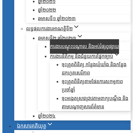
ឆ្នាំ២០២១
ឆ្នាំ២០២២
ឆមាសទី១ ឆ្នាំ២០២៣
លទ្ធផលការងារអាណត្តិទី២
ឆមាសទី២ ឆ្នាំ២០២៣
ការងារបណ្តុះបណ្តាល និងអប់រំផ្សព្វផ្សាយ
ការងារនីតិកម្ម និងជំនួយការផ្នែកច្បាប់
ចុះត្រួតពិនិត្យ កន្លែងឃុំឃាំង និងកន្លែង
ដកហូតសេរីភាព
ចុះត្រួតពិនិត្យតាមផែនការសកម្មភាព
ប្រចាំឆ្នាំ
ចុះអង្កេតស្រាវជ្រាវតាមពាក្យបណ្តឹង និង
តាមបណ្តាញសារព័ត៌មាន
ឆ្នាំ២០២៤
ឯកសារគតិយុត្ត