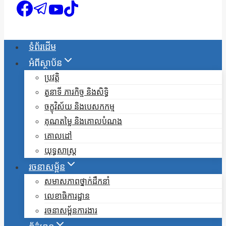
ទំព័រដើម
អំពីស្ថាប័ន
ប្រវត្តិ
តួនាទី ភារកិច្ច និងសិទ្ធិ
ចក្ខុវិស័យ និងបេសកកម្ម
គុណតម្លៃ និងគោលបំណង
គោលដៅ
យុទ្ធសាស្ត្រ
រចនាសម្ព័ន
សមាសភាពថ្នាក់ដឹកនាំ
លេខាធិការដ្ឋាន
រចនាសម្ព័នការងារ