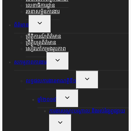
លេខាធិការដ្ឋាន
រចនាសម្ព័នការងារ
Toggle
ព័ត៌មាន
Child
Menu
ព្រឹត្តិការណ៍ព័ត៌មាន
ព្រឹត្តិបត្រព័ត៌មាន
សៀវភៅកម្រងរូបភាព
Toggle
សកម្មភាពការងារ
Child
Menu
Toggle
លទ្ធផលការងារអាណត្តិទី១
Child
Menu
Toggle
ឆ្នាំ២០១៩
Child
Menu
ការងារបណ្តុះបណ្តាល និងអប់រំផ្សព្វផ្សាយ
Toggle
Child