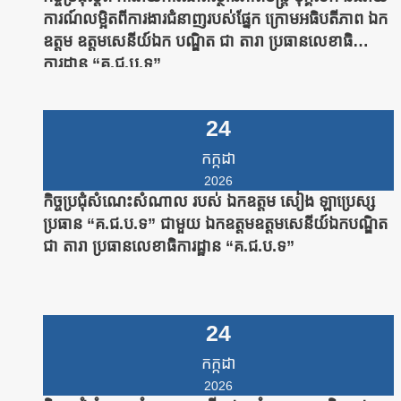
ការណ៍លម្អិតពីការងារជំនាញរបស់ផ្នែក ក្រោមអធិបតីភាព ឯក
ឧត្តម ឧត្តមសេនីយ៍ឯក បណ្ឌិត ជា តារា ប្រធានលេខាធិ
ការដ្ឋាន “គ.ជ.ប.ទ”
24
កក្កដា
2026
កិច្ចប្រជុំសំណេះសំណាល របស់ ឯកឧត្តម សៀង ឡាប្រេស្ស
ប្រធាន “គ.ជ.ប.ទ” ជាមួយ ឯកឧត្តមឧត្តមសេនីយ៍ឯកបណ្ឌិត
ជា តារា ប្រធានលេខាធិការដ្ឋាន “គ.ជ.ប.ទ”
24
កក្កដា
2026