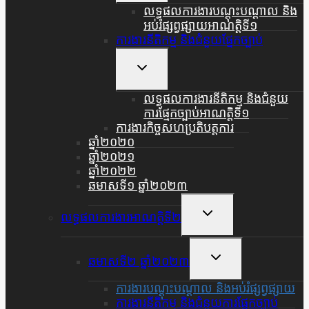
Menu
លទ្ធផលការងារបណ្តុះបណ្តាល និង
អប់រំផ្សព្វផ្សាយអាណត្តិទី១
ការងារនីតិកម្ម និងជំនួយផ្នែកច្បាប់
Toggle
Child
Menu
លទ្ធផលការងារនីតិកម្ម និងជំនួយ
ការផ្មែកច្បាប់អាណត្តិទី១
ការងារកិច្ចសហប្រតិបត្តការ
ឆ្នាំ២០២០
ឆ្នាំ២០២១
ឆ្នាំ២០២២
ឆមាសទី១ ឆ្នាំ២០២៣
Toggle
លទ្ធផលការងារអាណត្តិទី២
Child
Menu
Toggle
ឆមាសទី២ ឆ្នាំ២០២៣
Child
Menu
ការងារបណ្តុះបណ្តាល និងអប់រំផ្សព្វផ្សាយ
ការងារនីតិកម្ម និងជំនួយការផ្នែកច្បាប់