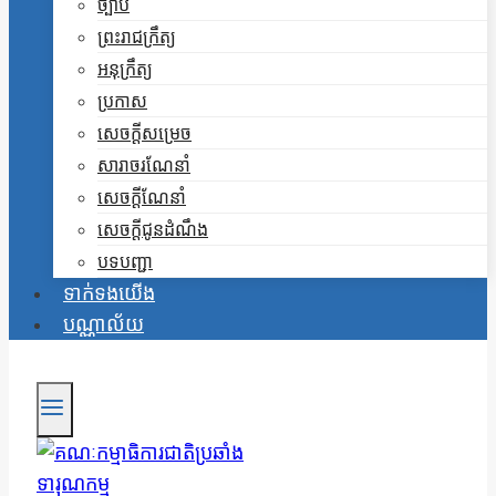
ច្បាប់
ព្រះរាជក្រឹត្យ
អនុក្រឹត្យ
ប្រកាស
សេចក្តីសម្រេច
សារាចរណែនាំ
សេចក្តីណែនាំ
សេចក្តីជូនដំណឹង
បទបញ្ជា
ទាក់ទងយើង
បណ្ណាល័យ