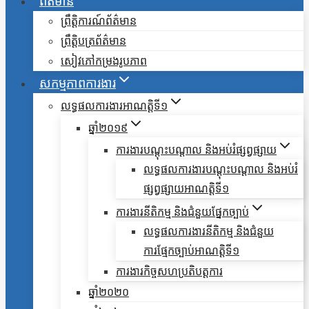
ព័ត៌មាន
ព្រឹត្តិការណ៍ព័ត៌មាន
ព្រឹត្តិបត្រព័ត៌មាន
សៀវភៅកម្រងរូបភាព
សកម្មភាពការងារ
លទ្ធផលការងារអាណត្តិទី១
ឆ្នាំ២០១៩
ការងារបណ្តុះបណ្តាល និងអប់រំផ្សព្វផ្សាយ
លទ្ធផលការងារបណ្តុះបណ្តាល និងអប់រំ
ផ្សព្វផ្សាយអាណត្តិទី១
ការងារនីតិកម្ម និងជំនួយផ្នែកច្បាប់
លទ្ធផលការងារនីតិកម្ម និងជំនួយ
ការផ្មែកច្បាប់អាណត្តិទី១
ការងារកិច្ចសហប្រតិបត្តការ
ឆ្នាំ២០២០