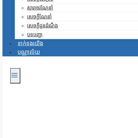
សារាចរណែនាំ
សេចក្តីណែនាំ
សេចក្តីជូនដំណឹង
បទបញ្ជា
ទាក់ទងយើង
បណ្ណាល័យ