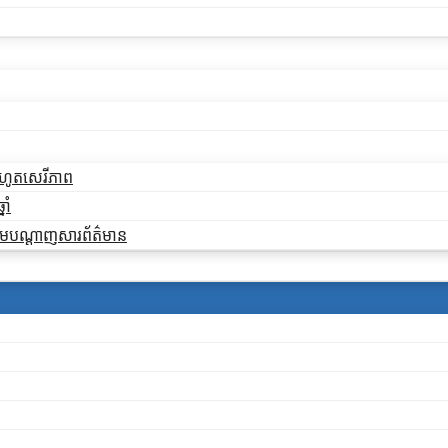
ដកហូតសេរីភាព
ាំ
ងតាមបណ្តាញសារព័ត៌មាន