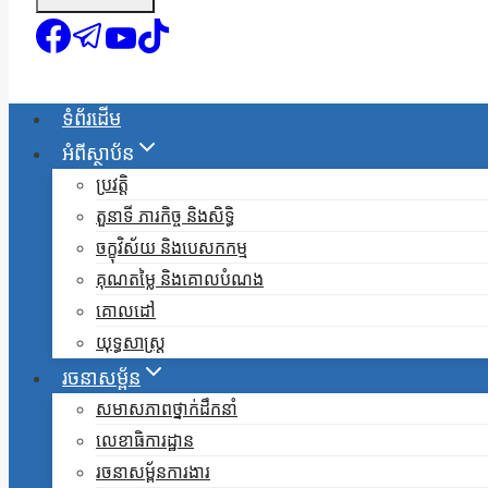
ទំព័រដើម
អំពីស្ថាប័ន
ប្រវត្តិ
តួនាទី ភារកិច្ច និងសិទ្ធិ
ចក្ខុវិស័យ និងបេសកកម្ម
គុណតម្លៃ និងគោលបំណង
គោលដៅ
យុទ្ធសាស្ត្រ
រចនាសម្ព័ន
សមាសភាពថ្នាក់ដឹកនាំ
លេខាធិការដ្ឋាន
រចនាសម្ព័នការងារ