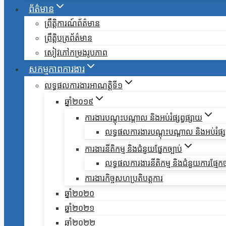
ព័ត៌មាន
ព្រឹត្តិការណ៍ព័ត៌មាន
ព្រឹត្តិបត្រព័ត៌មាន
សៀវភៅកម្រងរូបភាព
សកម្មភាពការងារ
លទ្ធផលការងារអាណត្តិទី១
ឆ្នាំ២០១៩
ការងារបណ្តុះបណ្តាល និងអប់រំផ្សព្វផ្សាយ
លទ្ធផលការងារបណ្តុះបណ្តាល និងអប់រំផ្សព
ការងារនីតិកម្ម និងជំនួយផ្នែកច្បាប់
លទ្ធផលការងារនីតិកម្ម និងជំនួយការផ្មែកច
ការងារកិច្ចសហប្រតិបត្តការ
ឆ្នាំ២០២០
ឆ្នាំ២០២១
ឆ្នាំ២០២២