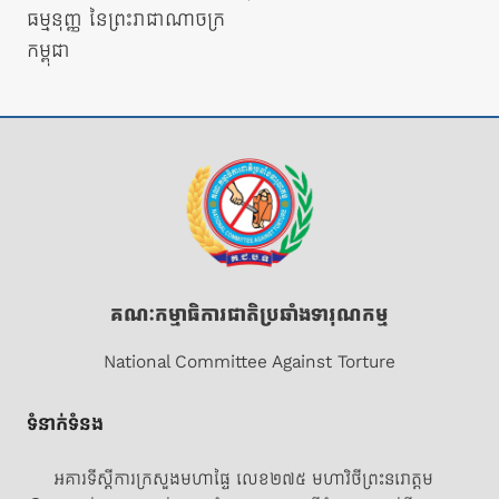
ធម្មនុញ្ញ នៃព្រះរាជាណាចក្រ
កម្ពុជា
គណៈកម្មាធិការជាតិប្រឆាំងទារុណកម្ម
National Committee Against Torture
ទំនាក់ទំនង
អគារទីស្តីការក្រសួងមហាផ្ទៃ លេខ២៧៥ មហាវិថីព្រះនរោត្តម