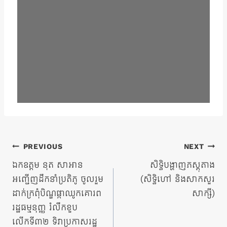
ការ​
PREVIOUS
NEXT
នាំទិស​
ឯកឧត្តម នុត សាអាន
សិទ្ធិបង្ហាញភស្តុតាង
អញ្ជើញដឹកនាំប្រតិភូ ចូលរួម
(សិទ្ធិហៅ និងសាកសួរ
ប្រកាស
ដាក់ក្រពុំបិណ្ឌផ្កាឈូកគោរព
សាក្សី)
រដ្ឋធម្មនុញ្ញ រំលឹកខួប
លើកទី៣២ ទិវាប្រកាសរដ្ឋ