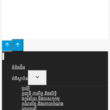
រក្សាសិទ្ធិដោយគណៈកម្មាធិការជាតិប្រឆាំងទារុណកម្ម ឆ្នាំ២០២៥
ទំព័រដើម
Toggle
អំពីស្ថាប័ន
Child
Menu
ប្រវត្តិ
តួនាទី ភារកិច្ច និងសិទ្ធិ
ចក្ខុវិស័យ និងបេសកកម្ម
គុណតម្លៃ និងគោលបំណង
គោលដៅ