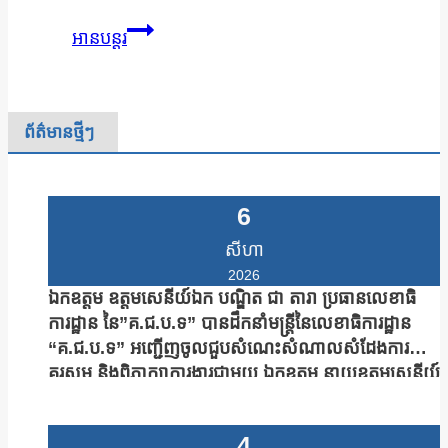
លេខាធិ
អានបន្តរ
ការដ្ឋាន
នៃ
គណៈកម្មាធិការ
ព័ត៌មានថ្មីៗ
ជាតិ
ប្រឆាំង
ទារុណកម្ម
6
បាន
សីហា
រៀបចំ
2026
ពិធីបើក
ឯកឧត្តម ឧត្តមសេនីយ៍ឯក បណ្ឌិត ជា តារា ប្រធានលេខាធិ
វគ្គបណ្តុះ
ការដ្ឋាន នៃ”គ.ជ.ប.ទ” បានដឹកនាំមន្រ្តីនៃលេខាធិការដ្ឋាន
បណ្តាល
“គ.ជ.ប.ទ” អញ្ជើញចូលជួបសំណេះសំណាលសំដែងការ
ស្តីពី
គួរសម និងពិភាក្សាការងារជាមួយ ឯកឧត្តម នាយឧត្តមសេនីយ៍
បច្ចេកទេស
សាស្រ្តាចារ្យ ឯក មនោសែន ប្រធានបណ្ឌិត្យសភានគរបាល
ស៊ើប
កម្ពុជា
4