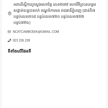
អគារទីស្តីការក្រសួងមហាផ្ទៃ លេខ២៧៥ មហាវិថីព្រះនរោត្តម
សង្កាត់ទន្លេបាសាក់ ខណ្ឌចំការមន រាជធានីភ្នំពេញ (ជាន់ទី៧
បន្ទប់លេខ៧១៨ បន្ទប់លេខ៧២០ បន្ទប់លេខ៧២២
បន្ទប់៧២៤)
NCATCAMBODIA@GMAIL.COM
023 226 228
ទីតាំងលើផែនទី