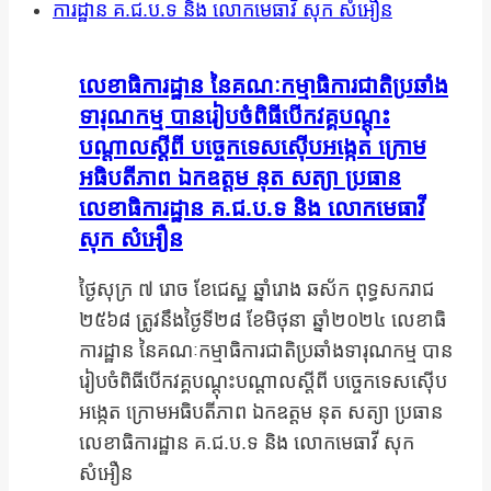
លេខាធិការដ្ឋាន នៃគណៈកម្មាធិការជាតិប្រឆាំង
ទារុណកម្ម បានរៀបចំពិធីបើកវគ្គបណ្តុះ
បណ្តាលស្តីពី បច្ចេកទេសស៊ើបអង្កេត ក្រោម
អធិបតីភាព ឯកឧត្តម នុត សត្យា ប្រធាន
លេខាធិការដ្ឋាន គ.ជ.ប.ទ និង លោកមេធាវី
សុក សំអឿន
ថ្ងៃសុក្រ ៧ រោច ខែជេស្ឋ ឆ្នាំរោង ឆស័ក ពុទ្ធសករាជ
២៥៦៨ ត្រូវនឹងថ្ងៃទី២៨ ខែមិថុនា ឆ្នាំ២០២៤ លេខាធិ
ការដ្ឋាន នៃគណៈកម្មាធិការជាតិប្រឆាំងទារុណកម្ម បាន
រៀបចំពិធីបើកវគ្គបណ្តុះបណ្តាលស្តីពី បច្ចេកទេសស៊ើប
អង្កេត ក្រោមអធិបតីភាព ឯកឧត្តម នុត សត្យា ប្រធាន
លេខាធិការដ្ឋាន គ.ជ.ប.ទ និង លោកមេធាវី សុក
សំអឿន