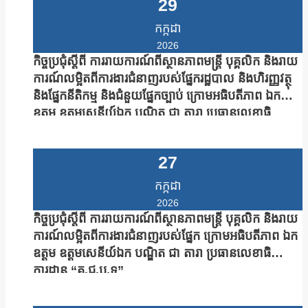
សំអឿន
29
កក្កដា
2026
កិច្ចប្រជុំស្តីពី ការរាយការណ៍ពីស្ថានភាពមន្រ្តី បុគ្គលិក និងរាយ
ការណ៍លម្អិតពីការងារជំនាញរបស់ផ្នែករដ្ឋបាល និងហិរញ្ញវត្ថុ
និងផ្នែកនីតិកម្ម និងជំនួយផ្នែកច្បាប់ ក្រោមអធិបតីភាព ឯក
ឧត្តម ឧត្តមសេនីយ៍ឯក បណ្ឌិត ជា តារា ប្រធានលេខាធិ
ការដ្ឋាន “គ.ជ.ប.ទ”
27
កក្កដា
2026
កិច្ចប្រជុំស្តីពី ការរាយការណ៍ពីស្ថានភាពមន្រ្តី បុគ្គលិក និងរាយ
ការណ៍លម្អិតពីការងារជំនាញរបស់ផ្នែក ក្រោមអធិបតីភាព ឯក
ឧត្តម ឧត្តមសេនីយ៍ឯក បណ្ឌិត ជា តារា ប្រធានលេខាធិ
ការដ្ឋាន “គ.ជ.ប.ទ”