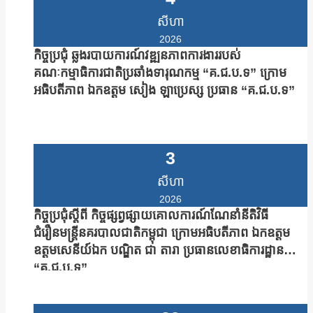
អង្កេត
ក្រោម
សីហា
អធិបតី
2026
កិច្ចប្រជុំ ឆ្លងរបាយការណ៍វឌ្ឍនភាពការងាររបស់
ភាព
គណៈកម្មាធិការជាតិប្រឆាំងទារុណកម្ម “គ.ជ.ប.ទ” ក្រោម
ឯក
អធិបតីភាព ឯកឧត្តម សៀង ឡាប្រេស្ស ប្រធាន “គ.ជ.ប.ទ”
ឧត្តម
នុត
សត្យា
3
ប្រធាន
លេខាធិ
សីហា
ការដ្ឋាន
2026
កិច្ចប្រជុំស្តីពី កិច្ចផ្សព្វផ្សាយគោលការណ៍ណែនាំនីតិវិធី
គ.ជ.ប.ទ
ជំរឿនមន្រ្តីនគរបាលជាតិកម្ពុជា ក្រោមអធិបតីភាព ឯកឧត្តម
និង
ឧត្តមសេនីយ៍ឯក បណ្ឌិត ជា តារា ប្រធានលេខាធិការដ្ឋាន
លោក
“គ.ជ.ប.ទ”
មេធាវី
សុក