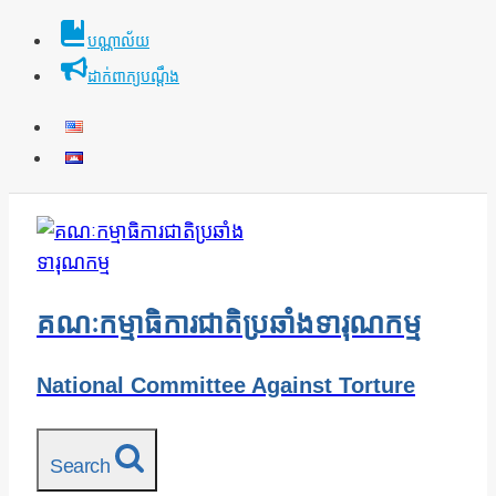
Skip
បណ្ណាល័យ
to
ដាក់ពាក្យបណ្ដឹង
content
គណៈកម្មាធិការជាតិប្រឆាំងទារុណកម្ម
National Committee Against Torture
Search