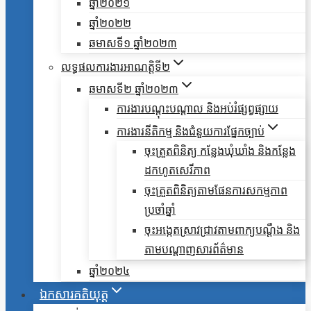
ឆ្នាំ២០២១
ឆ្នាំ២០២២
ឆមាសទី១ ឆ្នាំ២០២៣
លទ្ធផលការងារអាណត្តិទី២
ឆមាសទី២ ឆ្នាំ២០២៣
ការងារបណ្តុះបណ្តាល និងអប់រំផ្សព្វផ្សាយ
ការងារនីតិកម្ម និងជំនួយការផ្នែកច្បាប់
ចុះត្រួតពិនិត្យ កន្លែងឃុំឃាំង និងកន្លែង
ដកហូតសេរីភាព
ចុះត្រួតពិនិត្យតាមផែនការសកម្មភាព
ប្រចាំឆ្នាំ
ចុះអង្កេតស្រាវជ្រាវតាមពាក្យបណ្តឹង និង
តាមបណ្តាញសារព័ត៌មាន
ឆ្នាំ២០២៤
ឯកសារគតិយុត្ត