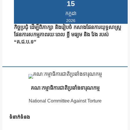
15
កក្កដា
2026
កិច្ចប្រជុំ ដើម្បីពិភាក្សា និងរៀបចំ កសាងផែនការយុទ្ធសាស្រ្ត
ផែនការសកម្មភាពរយៈពេល ខ្លី មធ្យម និង វែង របស់
“គ.ជ.ប.ទ”
គណៈកម្មាធិការជាតិប្រឆាំងទារុណកម្ម
National Committee Against Torture
ទំនាក់ទំនង