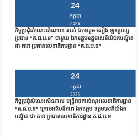
24
កក្កដា
2026
កិច្ចប្រជុំសំណេះសំណាល របស់ ឯកឧត្តម សៀង ឡាប្រេស្ស
ប្រធាន “គ.ជ.ប.ទ” ជាមួយ ឯកឧត្តមឧត្តមសេនីយ៍ឯកបណ្ឌិត
ជា តារា ប្រធានលេខាធិការដ្ឋាន “គ.ជ.ប.ទ”
24
កក្កដា
2026
កិច្ចប្រជុំសំណេះសំណាល មន្រ្តីរាជការចំណុះលេខាធិការដ្ឋាន
“គ.ជ.ប.ទ” ក្រោមអធិបតីភាព ឯកឧត្តម ឧត្តមសេនីយ៍ឯក
បណ្ឌិត ជា តារា ប្រធានលេខាធិការដ្ឋាន គ.ជ.ប.ទ