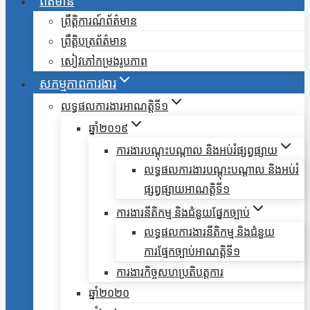
ព័ត៌មាន
ព្រឹត្តិការណ៍ព័ត៌មាន
ព្រឹត្តិបត្រព័ត៌មាន
សៀវភៅកម្រងរូបភាព
សកម្មភាពការងារ
លទ្ធផលការងារអាណត្តិទី១
ឆ្នាំ២០១៩
ការងារបណ្តុះបណ្តាល និងអប់រំផ្សព្វផ្សាយ
លទ្ធផលការងារបណ្តុះបណ្តាល និងអប់រំ
ផ្សព្វផ្សាយអាណត្តិទី១
ការងារនីតិកម្ម និងជំនួយផ្នែកច្បាប់
លទ្ធផលការងារនីតិកម្ម និងជំនួយ
ការផ្មែកច្បាប់អាណត្តិទី១
ការងារកិច្ចសហប្រតិបត្តការ
ឆ្នាំ២០២០