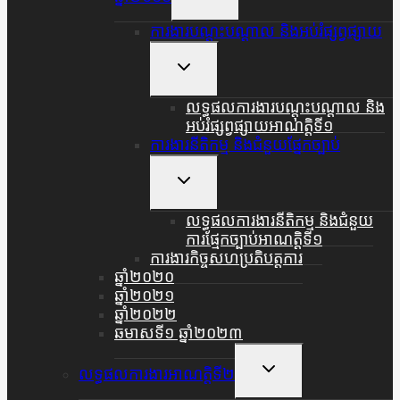
Child
Menu
ការងារបណ្តុះបណ្តាល និងអប់រំផ្សព្វផ្សាយ
Toggle
Child
Menu
លទ្ធផលការងារបណ្តុះបណ្តាល និង
អប់រំផ្សព្វផ្សាយអាណត្តិទី១
ការងារនីតិកម្ម និងជំនួយផ្នែកច្បាប់
Toggle
Child
Menu
លទ្ធផលការងារនីតិកម្ម និងជំនួយ
ការផ្មែកច្បាប់អាណត្តិទី១
ការងារកិច្ចសហប្រតិបត្តការ
ឆ្នាំ២០២០
ឆ្នាំ២០២១
ឆ្នាំ២០២២
ឆមាសទី១ ឆ្នាំ២០២៣
Toggle
លទ្ធផលការងារអាណត្តិទី២
Child