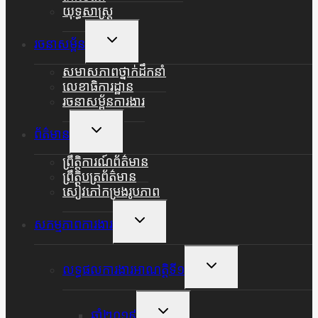
យុទ្ធសាស្ត្រ
Toggle
រចនាសម្ព័ន
Child
Menu
សមាសភាពថ្នាក់ដឹកនាំ
លេខាធិការដ្ឋាន
រចនាសម្ព័នការងារ
Toggle
ព័ត៌មាន
Child
Menu
ព្រឹត្តិការណ៍ព័ត៌មាន
ព្រឹត្តិបត្រព័ត៌មាន
សៀវភៅកម្រងរូបភាព
Toggle
សកម្មភាពការងារ
Child
Menu
Toggle
លទ្ធផលការងារអាណត្តិទី១
Child
Menu
Toggle
ឆ្នាំ២០១៩