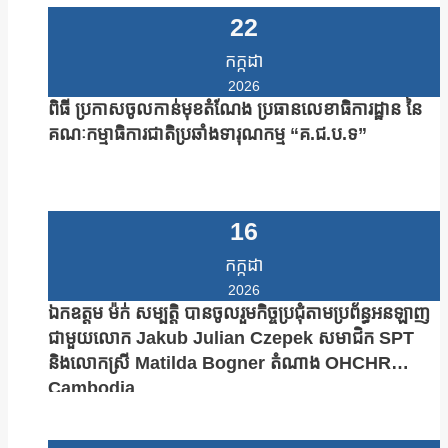
22
កក្កដា
2026
ពិធី ប្រកាសចូលកាន់មុខតំណែង ប្រធានលេខាធិការដ្ឋាន នៃ
គណៈកម្មាធិការជាតិប្រឆាំងទារុណកម្ម “គ.ជ.ប.ទ”
16
កក្កដា
2026
ឯកឧត្តម ម៉ក់ សម្បត្តិ បានចូលរួមកិច្ចប្រជុំតាមប្រព័ន្ធអនឡាញ
ជាមួយលោក Jakub Julian Czepek សមាជិក SPT
និងលោកស្រី Matilda Bogner តំណាង OHCHR
Cambodia