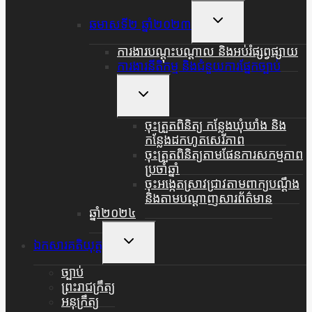
Menu
Toggle
ឆមាសទី២ ឆ្នាំ២០២៣
Child
Menu
ការងារបណ្តុះបណ្តាល និងអប់រំផ្សព្វផ្សាយ
ការងារនីតិកម្ម និងជំនួយការផ្នែកច្បាប់
Toggle
Child
Menu
ចុះត្រួតពិនិត្យ កន្លែងឃុំឃាំង និង
កន្លែងដកហូតសេរីភាព
ចុះត្រួតពិនិត្យតាមផែនការសកម្មភាព
ប្រចាំឆ្នាំ
ចុះអង្កេតស្រាវជ្រាវតាមពាក្យបណ្តឹង
និងតាមបណ្តាញសារព័ត៌មាន
ឆ្នាំ២០២៤
Toggle
ឯកសារគតិយុត្ត
Child
Menu
ច្បាប់
ព្រះរាជក្រឹត្យ
អនុក្រឹត្យ