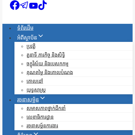
ទំព័រដើម
អំពីស្ថាប័ន
ប្រវត្តិ
តួនាទី ភារកិច្ច និងសិទ្ធិ
ចក្ខុវិស័យ និងបេសកកម្ម
គុណតម្លៃ និងគោលបំណង
គោលដៅ
យុទ្ធសាស្ត្រ
រចនាសម្ព័ន
សមាសភាពថ្នាក់ដឹកនាំ
លេខាធិការដ្ឋាន
រចនាសម្ព័នការងារ