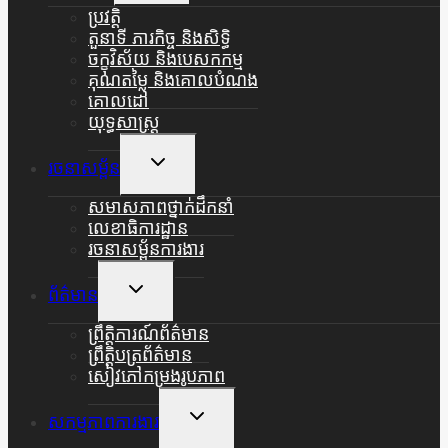
Menu
ប្រវត្តិ
តួនាទី ភារកិច្ច និងសិទ្ធិ
ចក្ខុវិស័យ និងបេសកកម្ម
គុណតម្លៃ និងគោលបំណង
គោលដៅ
យុទ្ធសាស្ត្រ
Toggle
រចនាសម្ព័ន
Child
Menu
សមាសភាពថ្នាក់ដឹកនាំ
លេខាធិការដ្ឋាន
រចនាសម្ព័នការងារ
Toggle
ព័ត៌មាន
Child
Menu
ព្រឹត្តិការណ៍ព័ត៌មាន
ព្រឹត្តិបត្រព័ត៌មាន
សៀវភៅកម្រងរូបភាព
Toggle
សកម្មភាពការងារ
Child