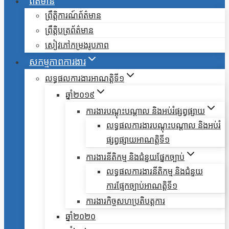
ព័ត៌មាន
ព្រឹត្តិការណ៍ព័ត៌មាន
ព្រឹត្តិបត្រព័ត៌មាន
សៀវភៅកម្រងរូបភាព
សកម្មភាពការងារ
លទ្ធផលការងារអាណត្តិទី១
ឆ្នាំ២០១៩
ការងារបណ្តុះបណ្តាល និងអប់រំផ្សព្វផ្សាយ
លទ្ធផលការងារបណ្តុះបណ្តាល និងអប់រំ
ផ្សព្វផ្សាយអាណត្តិទី១
ការងារនីតិកម្ម និងជំនួយផ្នែកច្បាប់
លទ្ធផលការងារនីតិកម្ម និងជំនួយ
ការផ្មែកច្បាប់អាណត្តិទី១
ការងារកិច្ចសហប្រតិបត្តការ
ឆ្នាំ២០២០