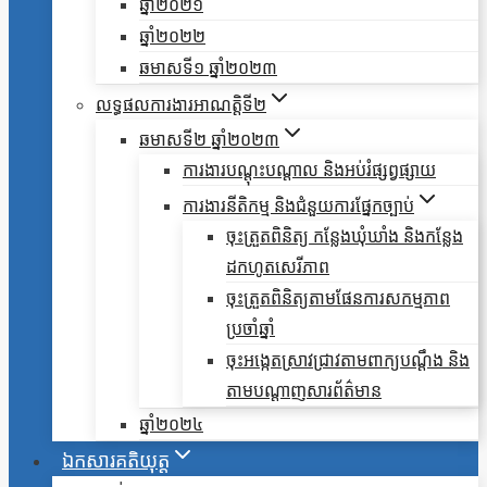
ឆ្នាំ២០២១
ឆ្នាំ២០២២
ឆមាសទី១ ឆ្នាំ២០២៣
លទ្ធផលការងារអាណត្តិទី២
ឆមាសទី២ ឆ្នាំ២០២៣
ការងារបណ្តុះបណ្តាល និងអប់រំផ្សព្វផ្សាយ
ការងារនីតិកម្ម និងជំនួយការផ្នែកច្បាប់
ចុះត្រួតពិនិត្យ កន្លែងឃុំឃាំង និងកន្លែង
ដកហូតសេរីភាព
ចុះត្រួតពិនិត្យតាមផែនការសកម្មភាព
ប្រចាំឆ្នាំ
ចុះអង្កេតស្រាវជ្រាវតាមពាក្យបណ្តឹង និង
តាមបណ្តាញសារព័ត៌មាន
ឆ្នាំ២០២៤
ឯកសារគតិយុត្ត