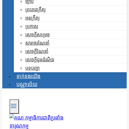
ច្បាប់
ព្រះរាជក្រឹត្យ
អនុក្រឹត្យ
ប្រកាស
សេចក្តីសម្រេច
សារាចរណែនាំ
សេចក្តីណែនាំ
សេចក្តីជូនដំណឹង
បទបញ្ជា
ទាក់ទងយើង
បណ្ណាល័យ