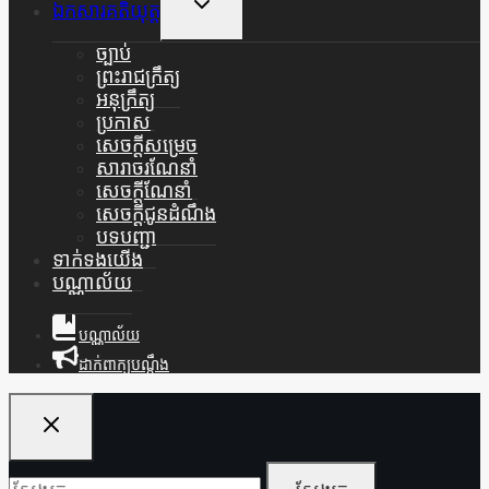
Toggle
ឯកសារគតិយុត្ត
Child
Menu
ច្បាប់
ព្រះរាជក្រឹត្យ
អនុក្រឹត្យ
ប្រកាស
សេចក្តីសម្រេច
សារាចរណែនាំ
សេចក្តីណែនាំ
សេចក្តីជូនដំណឹង
បទបញ្ជា
ទាក់ទងយើង
បណ្ណាល័យ
បណ្ណាល័យ
ដាក់ពាក្យបណ្ដឹង
ស្វែងរក៖