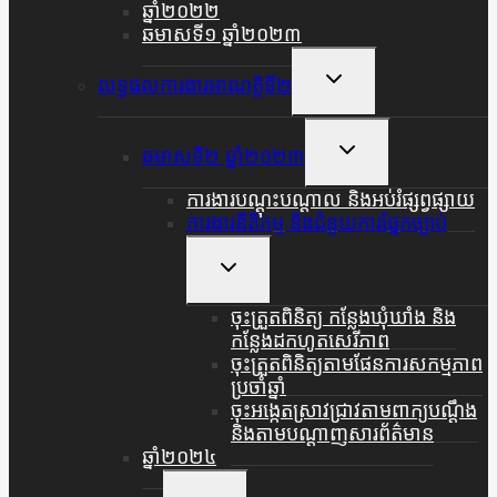
ឆ្នាំ២០២២
ឆមាសទី១ ឆ្នាំ២០២៣
Toggle
លទ្ធផលការងារអាណត្តិទី២
Child
Menu
Toggle
ឆមាសទី២ ឆ្នាំ២០២៣
Child
Menu
ការងារបណ្តុះបណ្តាល និងអប់រំផ្សព្វផ្សាយ
ការងារនីតិកម្ម និងជំនួយការផ្នែកច្បាប់
Toggle
Child
Menu
ចុះត្រួតពិនិត្យ កន្លែងឃុំឃាំង និង
កន្លែងដកហូតសេរីភាព
ចុះត្រួតពិនិត្យតាមផែនការសកម្មភាព
ប្រចាំឆ្នាំ
ចុះអង្កេតស្រាវជ្រាវតាមពាក្យបណ្តឹង
និងតាមបណ្តាញសារព័ត៌មាន
ឆ្នាំ២០២៤