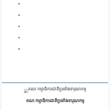
គណៈកម្មាធិការជាតិប្រឆាំងទារុណកម្ម