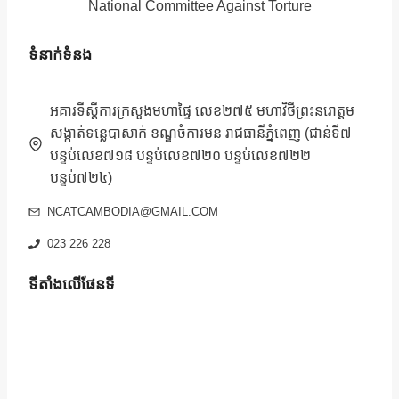
National Committee Against Torture
ទំនាក់ទំនង
អគារទីស្តីការក្រសួងមហាផ្ទៃ លេខ២៧៥ មហាវិថីព្រះនរោត្តម
សង្កាត់ទន្លេបាសាក់ ខណ្ឌចំការមន រាជធានីភ្នំពេញ (ជាន់ទី៧
បន្ទប់លេខ៧១៨ បន្ទប់លេខ៧២០ បន្ទប់លេខ៧២២
បន្ទប់៧២៤)
NCATCAMBODIA@GMAIL.COM
023 226 228
ទីតាំងលើផែនទី