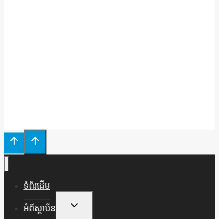
រក្សាសិទ្ធិដោយគណៈកម្មាធិការជាតិប្រឆាំងទារុណកម្ម ឆ្នាំ២០២៥
ទំព័រដើម
Toggle
អំពីស្ថាប័ន
Child