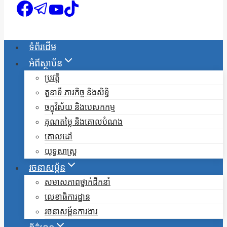
ទំព័រដើម
អំពីស្ថាប័ន
ប្រវត្តិ
តួនាទី ភារកិច្ច និងសិទ្ធិ
ចក្ខុវិស័យ និងបេសកកម្ម
គុណតម្លៃ និងគោលបំណង
គោលដៅ
យុទ្ធសាស្ត្រ
រចនាសម្ព័ន
សមាសភាពថ្នាក់ដឹកនាំ
លេខាធិការដ្ឋាន
រចនាសម្ព័នការងារ