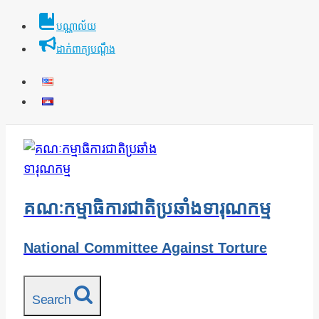
Skip
បណ្ណាល័យ
to
ដាក់ពាក្យបណ្ដឹង
content
គណៈកម្មាធិការជាតិប្រឆាំងទារុណកម្ម
National Committee Against Torture
Search