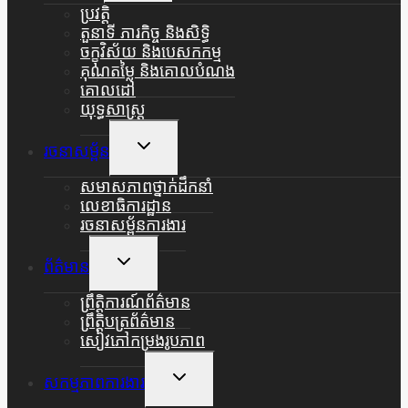
Menu
ប្រវត្តិ
តួនាទី ភារកិច្ច និងសិទ្ធិ
ចក្ខុវិស័យ និងបេសកកម្ម
គុណតម្លៃ និងគោលបំណង
គោលដៅ
យុទ្ធសាស្ត្រ
Toggle
រចនាសម្ព័ន
Child
Menu
សមាសភាពថ្នាក់ដឹកនាំ
លេខាធិការដ្ឋាន
រចនាសម្ព័នការងារ
Toggle
ព័ត៌មាន
Child
Menu
ព្រឹត្តិការណ៍ព័ត៌មាន
ព្រឹត្តិបត្រព័ត៌មាន
សៀវភៅកម្រងរូបភាព
Toggle
សកម្មភាពការងារ
Child