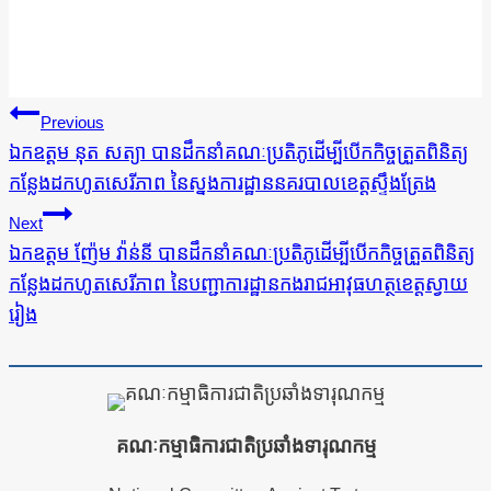
ការ​
Previous
នាំទិស​
ឯកឧត្តម នុត សត្យា បានដឹកនាំគណៈប្រតិភូដើម្បីបើកកិច្ចត្រួតពិនិត្យ
កន្លែងដកហូតសេរីភាព នៃស្នងការដ្ឋាននគរបាលខេត្តស្ទឹងត្រែង
ប្រកាស
Next
ឯកឧត្តម ញ៉ែម វ៉ាន់នី បានដឹកនាំគណៈប្រតិភូដើម្បីបើកកិច្ចត្រួតពិនិត្យ
កន្លែងដកហូតសេរីភាព នៃបញ្ជាការដ្ឋានកងរាជអាវុធហត្ថខេត្តស្វាយ
រៀង
គណៈកម្មាធិការជាតិប្រឆាំងទារុណកម្ម