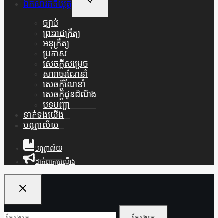
ឯកសារគតិយុត្ត
Child
Menu
ច្បាប់
ព្រះរាជក្រឹត្យ
អនុក្រឹត្យ
ប្រកាស
សេចក្តីសម្រេច
សារាចរណែនាំ
សេចក្តីណែនាំ
សេចក្តីជូនដំណឹង
បទបញ្ជា
ទាក់ទងយើង
បណ្ណាល័យ
បណ្ណាល័យ
ដាក់ពាក្យបណ្ដឹង
ស្វែងរក៖