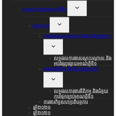
Menu
Toggle
លទ្ធផលការងារអាណត្តិទី១
Child
Menu
Toggle
ឆ្នាំ២០១៩
Child
Menu
ការងារបណ្តុះបណ្តាល និងអប់រំផ្សព្វផ្សាយ
Toggle
Child
Menu
លទ្ធផលការងារបណ្តុះបណ្តាល និង
អប់រំផ្សព្វផ្សាយអាណត្តិទី១
ការងារនីតិកម្ម និងជំនួយផ្នែកច្បាប់
Toggle
Child
Menu
លទ្ធផលការងារនីតិកម្ម និងជំនួយ
ការផ្មែកច្បាប់អាណត្តិទី១
ការងារកិច្ចសហប្រតិបត្តការ
ឆ្នាំ២០២០
ឆ្នាំ២០២១