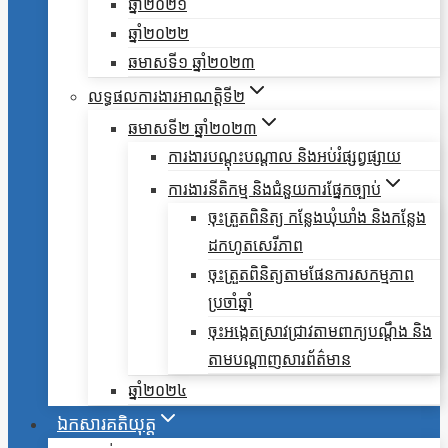
ឆ្នាំ២០២១
ឆ្នាំ២០២២
ឆមាសទី១ ឆ្នាំ២០២៣
លទ្ធផលការងារអាណត្តិទី២
ឆមាសទី២ ឆ្នាំ២០២៣
ការងារបណ្តុះបណ្តាល និងអប់រំផ្សព្វផ្សាយ
ការងារនីតិកម្ម និងជំនួយការផ្នែកច្បាប់
ចុះត្រួតពិនិត្យ កន្លែងឃុំឃាំង និងកន្លែង
ដកហូតសេរីភាព
ចុះត្រួតពិនិត្យតាមផែនការសកម្មភាព
ប្រចាំឆ្នាំ
ចុះអង្កេតស្រាវជ្រាវតាមពាក្យបណ្តឹង និង
តាមបណ្តាញសារព័ត៌មាន
ឆ្នាំ២០២៤
ឯកសារគតិយុត្ត