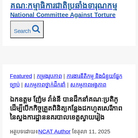
គណៈកម្មាធិការជាតិប្រឆាំងទារុណកម្ម
National Committee Against Torture
Search
Featured
|
កម្រងរូបភាព
|
ការងារនីតិកម្ម និងជំនួយផ្នែក
ច្បាប់
|
សកម្មភាពថ្នាក់ដឹកនាំ
|
សកម្មភាពអង្គភាព
ឯកឧត្តម ញ៉ែម វ៉ាន់នី បានដឹកនាំគណៈប្រតិភូ
ដើម្បីបើកកិច្ចត្រួតពិនិត្យកន្លែងដកហូតសេរីភាព
នៃស្នងការដ្ឋាននគរបាលខេត្តស្វាយរៀង
អត្ថបទដោយ៖
NCAT Author
ខែ​តុលា 11, 2025