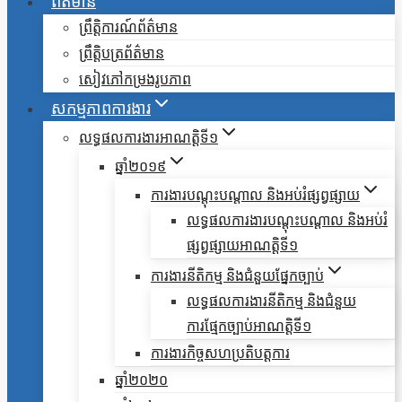
ព័ត៌មាន
ព្រឹត្តិការណ៍ព័ត៌មាន
ព្រឹត្តិបត្រព័ត៌មាន
សៀវភៅកម្រងរូបភាព
សកម្មភាពការងារ
លទ្ធផលការងារអាណត្តិទី១
ឆ្នាំ២០១៩
ការងារបណ្តុះបណ្តាល និងអប់រំផ្សព្វផ្សាយ
លទ្ធផលការងារបណ្តុះបណ្តាល និងអប់រំ
ផ្សព្វផ្សាយអាណត្តិទី១
ការងារនីតិកម្ម និងជំនួយផ្នែកច្បាប់
លទ្ធផលការងារនីតិកម្ម និងជំនួយ
ការផ្មែកច្បាប់អាណត្តិទី១
ការងារកិច្ចសហប្រតិបត្តការ
ឆ្នាំ២០២០