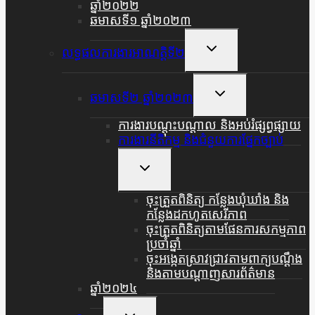
ឆ្នាំ២០២២
ឆមាសទី១ ឆ្នាំ២០២៣
Toggle
លទ្ធផលការងារអាណត្តិទី២
Child
Menu
Toggle
ឆមាសទី២ ឆ្នាំ២០២៣
Child
Menu
ការងារបណ្តុះបណ្តាល និងអប់រំផ្សព្វផ្សាយ
ការងារនីតិកម្ម និងជំនួយការផ្នែកច្បាប់
Toggle
Child
Menu
ចុះត្រួតពិនិត្យ កន្លែងឃុំឃាំង និង
កន្លែងដកហូតសេរីភាព
ចុះត្រួតពិនិត្យតាមផែនការសកម្មភាព
ប្រចាំឆ្នាំ
ចុះអង្កេតស្រាវជ្រាវតាមពាក្យបណ្តឹង
និងតាមបណ្តាញសារព័ត៌មាន
ឆ្នាំ២០២៤
Toggle