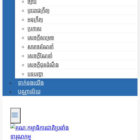
ច្បាប់
ព្រះរាជក្រឹត្យ
អនុក្រឹត្យ
ប្រកាស
សេចក្តីសម្រេច
សារាចរណែនាំ
សេចក្តីណែនាំ
សេចក្តីជូនដំណឹង
បទបញ្ជា
ទាក់ទងយើង
បណ្ណាល័យ