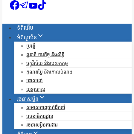
ទំព័រដើម
អំពីស្ថាប័ន
ប្រវត្តិ
តួនាទី ភារកិច្ច និងសិទ្ធិ
ចក្ខុវិស័យ និងបេសកកម្ម
គុណតម្លៃ និងគោលបំណង
គោលដៅ
យុទ្ធសាស្ត្រ
រចនាសម្ព័ន
សមាសភាពថ្នាក់ដឹកនាំ
លេខាធិការដ្ឋាន
រចនាសម្ព័នការងារ