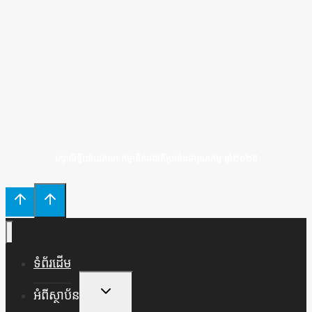
រក្សាសិទ្ធិដោយគណៈកម្មាធិការជាតិប្រឆាំងទារុណកម្ម ឆ្នាំ២០២៥
ទំព័រដើម
Toggle
អំពីស្ថាប័ន
Child