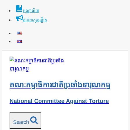
Skip
បណ្ណាល័យ
to
ដាក់ពាក្យបណ្ដឹង
content
គណៈកម្មាធិការជាតិប្រឆាំងទារុណកម្ម
National Committee Against Torture
Search