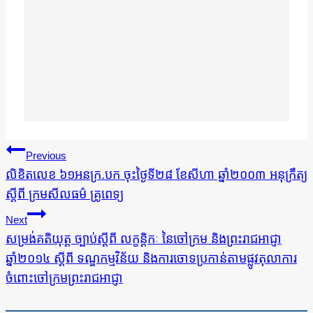
ការ​
Previous
នាំទិស​
លិខិតលេខ ៦១អនក្រ.បក ចុះថ្ងៃទី២៨ ខែសីហា ឆ្នាំ២០០៣ អនុក្រឹត្យ
ស្ដីពី ក្រមសីលធ​​ម៌ គ្រូពេទ្យ
ប្រកាស
Next
សម្រង់គតិយុត្ដ ច្បាប់ស្ដីពី លក្ខន្ដិកៈ នៃចៅក្រម និងព្រះរាជអាជ្ញា
ឆ្នាំ២០១៤ ស្ដីពី ទណ្ឌកម្មវិន័យ និងការចោទប្រកាន់តាមផ្លូវតុលាការ
ចំពោះចៅក្រមព្រះរាជអាជ្ញា