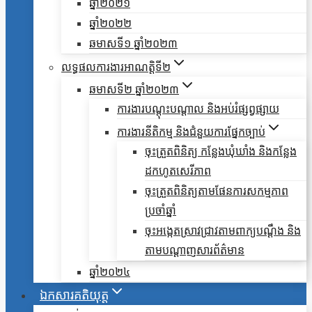
ឆ្នាំ២០២១
ឆ្នាំ២០២២
ឆមាសទី១ ឆ្នាំ២០២៣
លទ្ធផលការងារអាណត្តិទី២
ឆមាសទី២ ឆ្នាំ២០២៣
ការងារបណ្តុះបណ្តាល និងអប់រំផ្សព្វផ្សាយ
ការងារនីតិកម្ម និងជំនួយការផ្នែកច្បាប់
ចុះត្រួតពិនិត្យ កន្លែងឃុំឃាំង និងកន្លែង
ដកហូតសេរីភាព
ចុះត្រួតពិនិត្យតាមផែនការសកម្មភាព
ប្រចាំឆ្នាំ
ចុះអង្កេតស្រាវជ្រាវតាមពាក្យបណ្តឹង និង
តាមបណ្តាញសារព័ត៌មាន
ឆ្នាំ២០២៤
ឯកសារគតិយុត្ត