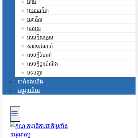
ច្បាប់
ព្រះរាជក្រឹត្យ
អនុក្រឹត្យ
ប្រកាស
សេចក្តីសម្រេច
សារាចរណែនាំ
សេចក្តីណែនាំ
សេចក្តីជូនដំណឹង
បទបញ្ជា
ទាក់ទងយើង
បណ្ណាល័យ