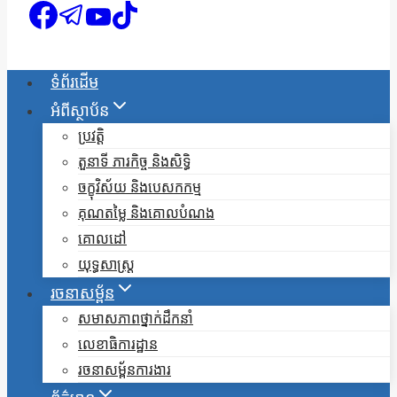
ទំព័រដើម
អំពីស្ថាប័ន
ប្រវត្តិ
តួនាទី ភារកិច្ច និងសិទ្ធិ
ចក្ខុវិស័យ និងបេសកកម្ម
គុណតម្លៃ និងគោលបំណង
គោលដៅ
យុទ្ធសាស្ត្រ
រចនាសម្ព័ន
សមាសភាពថ្នាក់ដឹកនាំ
លេខាធិការដ្ឋាន
រចនាសម្ព័នការងារ