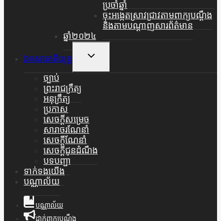
ប្រចាំឆ្នាំ
ចុះអង្កេតស្រាវជ្រាវតាមពាក្យបណ្តឹង
និងតាមបណ្តាញសារព័ត៌មាន
ឆ្នាំ២០២៤
Toggle
ឯកសារគតិយុត្ត
Child
Menu
ច្បាប់
ព្រះរាជក្រឹត្យ
អនុក្រឹត្យ
ប្រកាស
សេចក្តីសម្រេច
សារាចរណែនាំ
សេចក្តីណែនាំ
សេចក្តីជូនដំណឹង
បទបញ្ជា
ទាក់ទងយើង
បណ្ណាល័យ
បណ្ណាល័យ
ដាក់ពាក្យបណ្ដឹង