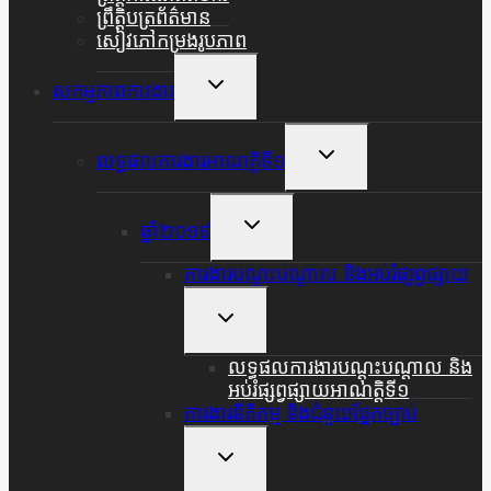
ព្រឹត្តិបត្រព័ត៌មាន
សៀវភៅកម្រងរូបភាព
Toggle
សកម្មភាពការងារ
Child
Menu
Toggle
លទ្ធផលការងារអាណត្តិទី១
Child
Menu
Toggle
ឆ្នាំ២០១៩
Child
Menu
ការងារបណ្តុះបណ្តាល និងអប់រំផ្សព្វផ្សាយ
Toggle
Child
Menu
លទ្ធផលការងារបណ្តុះបណ្តាល និង
អប់រំផ្សព្វផ្សាយអាណត្តិទី១
ការងារនីតិកម្ម និងជំនួយផ្នែកច្បាប់
Toggle
Child