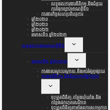
Menu
លទ្ធផលការងារនីតិកម្ម និងជំនួយ
ការផ្មែកច្បាប់អាណត្តិទី១
ការងារកិច្ចសហប្រតិបត្តការ
ឆ្នាំ២០២០
ឆ្នាំ២០២១
ឆ្នាំ២០២២
ឆមាសទី១ ឆ្នាំ២០២៣
Toggle
លទ្ធផលការងារអាណត្តិទី២
Child
Menu
Toggle
ឆមាសទី២ ឆ្នាំ២០២៣
Child
Menu
ការងារបណ្តុះបណ្តាល និងអប់រំផ្សព្វផ្សាយ
ការងារនីតិកម្ម និងជំនួយការផ្នែកច្បាប់
Toggle
Child
Menu
ចុះត្រួតពិនិត្យ កន្លែងឃុំឃាំង និង
កន្លែងដកហូតសេរីភាព
ចុះត្រួតពិនិត្យតាមផែនការសកម្មភាព