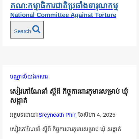
គណៈកម្មាធិការជាតិប្រឆាំងទារុណកម្ម
National Committee Against Torture
Search
បណ្ណាល័យឯកសារ
សៀវភៅណែនាំ ស្ដីពី កិច្ចការពារកុមារសម្រាប់ ឃុំ
សង្កាត់
អត្ថបទដោយ៖
Sreyneath Phin
ខែ​សីហា 4, 2025
សៀវភៅណែនាំ ស្ដីពី កិច្ចការពារកុមារសម្រាប់ ឃុំ សង្កាត់