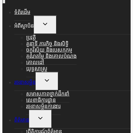
ទំព័រដើម
Toggle
អំពីស្ថាប័ន
Child
Menu
ប្រវត្តិ
តួនាទី ភារកិច្ច និងសិទ្ធិ
ចក្ខុវិស័យ និងបេសកកម្ម
គុណតម្លៃ និងគោលបំណង
គោលដៅ
យុទ្ធសាស្ត្រ
Toggle
រចនាសម្ព័ន
Child
Menu
សមាសភាពថ្នាក់ដឹកនាំ
លេខាធិការដ្ឋាន
រចនាសម្ព័នការងារ
Toggle
ព័ត៌មាន
Child
Menu
ព្រឹត្តិការណ៍ព័ត៌មាន