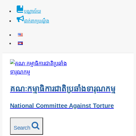
Skip
បណ្ណាល័យ
to
ដាក់ពាក្យបណ្ដឹង
content
គណៈកម្មាធិការជាតិប្រឆាំងទារុណកម្ម
National Committee Against Torture
Search