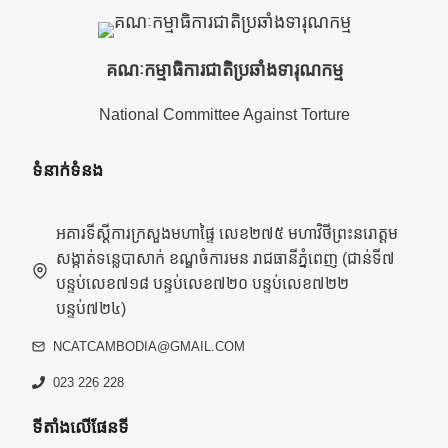
គណៈកម្មាធិការជាតិប្រឆាំងទារុណកម្ម
National Committee Against Torture
ទំនាក់ទំនង
អគារទីស្តីការក្រសួងមហាផ្ទៃ លេខ២៧៥ មហាវិថីព្រះនរោត្តម
សង្កាត់ទន្លេបាសាក់ ខណ្ឌចំការមន រាជធានីភ្នំពេញ (ជាន់ទី៧
បន្ទប់លេខ៧១៨ បន្ទប់លេខ៧២០ បន្ទប់លេខ៧២២
បន្ទប់៧២៤)
NCATCAMBODIA@GMAIL.COM
023 226 228
ទីតាំងលើផែនទី