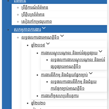
ព័ត៌មាន
ព្រឹត្តិការណ៍ព័ត៌មាន
ព្រឹត្តិបត្រព័ត៌មាន
សៀវភៅកម្រងរូបភាព
សកម្មភាពការងារ
លទ្ធផលការងារអាណត្តិទី១
ឆ្នាំ២០១៩
ការងារបណ្តុះបណ្តាល និងអប់រំផ្សព្វផ្សាយ
លទ្ធផលការងារបណ្តុះបណ្តាល និងអប់រំ
ផ្សព្វផ្សាយអាណត្តិទី១
ការងារនីតិកម្ម និងជំនួយផ្នែកច្បាប់
លទ្ធផលការងារនីតិកម្ម និងជំនួយ
ការផ្មែកច្បាប់អាណត្តិទី១
ការងារកិច្ចសហប្រតិបត្តការ
ឆ្នាំ២០២០