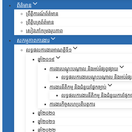
ព័ត៌មាន
ព្រឹត្តិការណ៍ព័ត៌មាន
ព្រឹត្តិបត្រព័ត៌មាន
សៀវភៅកម្រងរូបភាព
សកម្មភាពការងារ
លទ្ធផលការងារអាណត្តិទី១
ឆ្នាំ២០១៩
ការងារបណ្តុះបណ្តាល និងអប់រំផ្សព្វផ្សាយ
លទ្ធផលការងារបណ្តុះបណ្តាល និងអប់រំផ្សព
ការងារនីតិកម្ម និងជំនួយផ្នែកច្បាប់
លទ្ធផលការងារនីតិកម្ម និងជំនួយការផ្មែកច
ការងារកិច្ចសហប្រតិបត្តការ
ឆ្នាំ២០២០
ឆ្នាំ២០២១
ឆ្នាំ២០២២