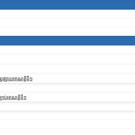
្វផ្សាយអាណត្តិទី១
្បាប់អាណត្តិទី១