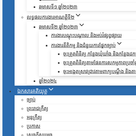
ឆមាសទី១ ឆ្នាំ២០២៣
លទ្ធផលការងារអាណត្តិទី២
ឆមាសទី២ ឆ្នាំ២០២៣
ការងារបណ្តុះបណ្តាល និងអប់រំផ្សព្វផ្សាយ
ការងារនីតិកម្ម និងជំនួយការផ្នែកច្បាប់
ចុះត្រួតពិនិត្យ កន្លែងឃុំឃាំង និងកន្លែង
ចុះត្រួតពិនិត្យតាមផែនការសកម្មភាពប្រចាំឆ្ន
ចុះអង្កេតស្រាវជ្រាវតាមពាក្យបណ្តឹង និ
ឆ្នាំ២០២៤
ឯកសារគតិយុត្ត
ច្បាប់
ព្រះរាជក្រឹត្យ
អនុក្រឹត្យ
ប្រកាស
សេចក្តីសម្រេច