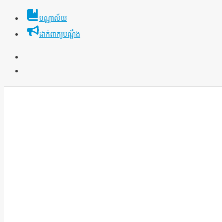
Skip
បណ្ណាល័យ
to
ដាក់ពាក្យបណ្ដឹង
content