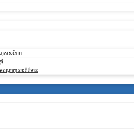
ដកហូតសេរីភាព
ាំ
ងតាមបណ្តាញសារព័ត៌មាន