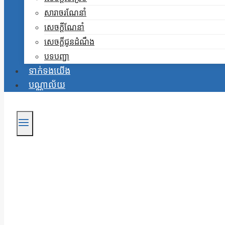
សារាចរណែនាំ
សេចក្តីណែនាំ
សេចក្តីជូនដំណឹង
បទបញ្ជា
ទាក់ទងយើង
បណ្ណាល័យ