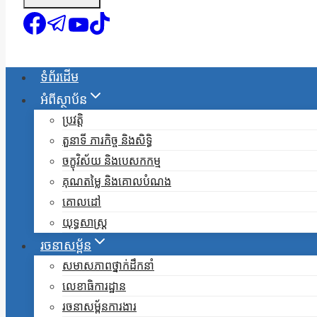
ទំព័រដើម
អំពីស្ថាប័ន
ប្រវត្តិ
តួនាទី ភារកិច្ច និងសិទ្ធិ
ចក្ខុវិស័យ និងបេសកកម្ម
គុណតម្លៃ និងគោលបំណង
គោលដៅ
យុទ្ធសាស្ត្រ
រចនាសម្ព័ន
សមាសភាពថ្នាក់ដឹកនាំ
លេខាធិការដ្ឋាន
រចនាសម្ព័នការងារ