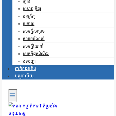
ច្បាប់
ព្រះរាជក្រឹត្យ
អនុក្រឹត្យ
ប្រកាស
សេចក្តីសម្រេច
សារាចរណែនាំ
សេចក្តីណែនាំ
សេចក្តីជូនដំណឹង
បទបញ្ជា
ទាក់ទងយើង
បណ្ណាល័យ