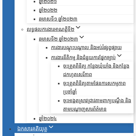
ឆ្នាំ២០២១
ឆ្នាំ២០២២
ឆមាសទី១ ឆ្នាំ២០២៣
លទ្ធផលការងារអាណត្តិទី២
ឆមាសទី២ ឆ្នាំ២០២៣
ការងារបណ្តុះបណ្តាល និងអប់រំផ្សព្វផ្សាយ
ការងារនីតិកម្ម និងជំនួយការផ្នែកច្បាប់
ចុះត្រួតពិនិត្យ កន្លែងឃុំឃាំង និងកន្លែង
ដកហូតសេរីភាព
ចុះត្រួតពិនិត្យតាមផែនការសកម្មភាព
ប្រចាំឆ្នាំ
ចុះអង្កេតស្រាវជ្រាវតាមពាក្យបណ្តឹង និង
តាមបណ្តាញសារព័ត៌មាន
ឆ្នាំ២០២៤
ឯកសារគតិយុត្ត