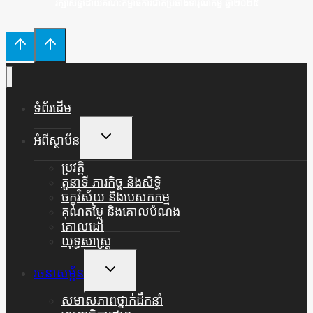
រក្សាសិទ្ធិដោយគណៈកម្មាធិការជាតិប្រឆាំងទារុណកម្ម ឆ្នាំ២០២៥
ទំព័រដើម
Toggle
អំពីស្ថាប័ន
Child
Menu
ប្រវត្តិ
តួនាទី ភារកិច្ច និងសិទ្ធិ
ចក្ខុវិស័យ និងបេសកកម្ម
គុណតម្លៃ និងគោលបំណង
គោលដៅ
យុទ្ធសាស្ត្រ
Toggle
រចនាសម្ព័ន
Child
Menu
សមាសភាពថ្នាក់ដឹកនាំ