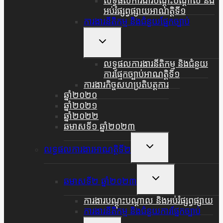
លទ្ធផលការងារបណ្តុះបណ្តាល និង
អប់រំផ្សព្វផ្សាយអាណត្តិទី១
ការងារនីតិកម្ម និងជំនួយផ្នែកច្បាប់
Toggle
Child
Menu
លទ្ធផលការងារនីតិកម្ម និងជំនួយ
ការផ្មែកច្បាប់អាណត្តិទី១
ការងារកិច្ចសហប្រតិបត្តការ
ឆ្នាំ២០២០
ឆ្នាំ២០២១
ឆ្នាំ២០២២
ឆមាសទី១ ឆ្នាំ២០២៣
Toggle
លទ្ធផលការងារអាណត្តិទី២
Child
Menu
Toggle
ឆមាសទី២ ឆ្នាំ២០២៣
Child
Menu
ការងារបណ្តុះបណ្តាល និងអប់រំផ្សព្វផ្សាយ
ការងារនីតិកម្ម និងជំនួយការផ្នែកច្បាប់