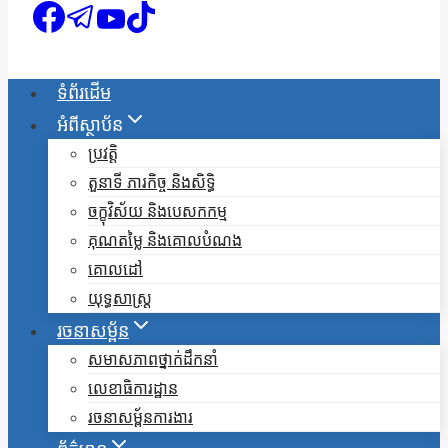
ទំព័រដើម
អំពីស្ថាប័ន
ប្រវត្តិ
តួនាទី ភារកិច្ច និងសិទ្ធិ
ចក្ខុវិស័យ និងបេសកកម្ម
គុណតម្លៃ និងគោលបំណង
គោលដៅ
យុទ្ធសាស្ត្រ
រចនាសម្ព័ន
សមាសភាពថ្នាក់ដឹកនាំ
លេខាធិការដ្ឋាន
រចនាសម្ព័នការងារ