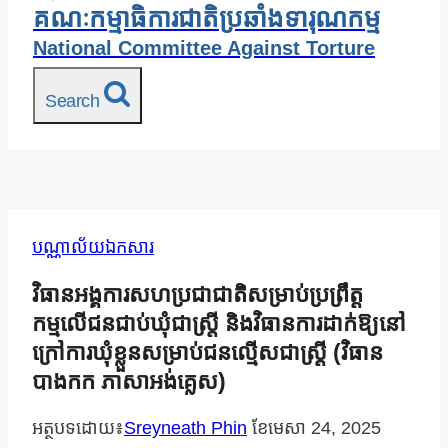
គណៈកម្មាធិការជាតិប្រឆាំងទារុណកម្ម
National Committee Against Torture
Search
បណ្ណាល័យឯកសារ
វិធានអង្គការសហប្រជាជាតិសម្រាប់ប្រព្រឹត្ដ
កម្មលើជនជាប់ឃុំជាស្រ្ដី និងវិធានការដាក់ឱ្យនៅ
ក្រៅការឃុំខ្លួនសម្រាប់ជនល្មើសជាស្រ្ដី (វិធាន
បាងកក ភាសាអង់គ្លេស)
អត្ថបទដោយ៖
Sreyneath Phin
ខែ​មេសា 24, 2025