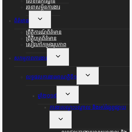
លេខាធិការដ្ឋាន
រចនាសម្ព័នការងារ
Toggle
ព័ត៌មាន
Child
Menu
ព្រឹត្តិការណ៍ព័ត៌មាន
ព្រឹត្តិបត្រព័ត៌មាន
សៀវភៅកម្រងរូបភាព
Toggle
សកម្មភាពការងារ
Child
Menu
Toggle
លទ្ធផលការងារអាណត្តិទី១
Child
Menu
Toggle
ឆ្នាំ២០១៩
Child
Menu
ការងារបណ្តុះបណ្តាល និងអប់រំផ្សព្វផ្សាយ
Toggle
Child
Menu