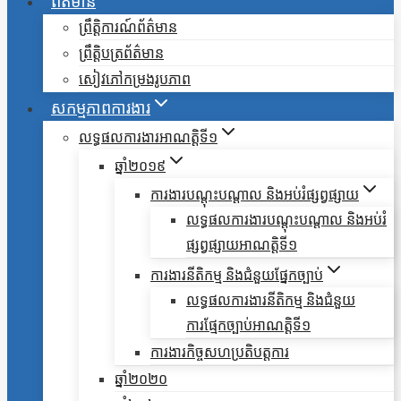
ព័ត៌មាន
ព្រឹត្តិការណ៍ព័ត៌មាន
ព្រឹត្តិបត្រព័ត៌មាន
សៀវភៅកម្រងរូបភាព
សកម្មភាពការងារ
លទ្ធផលការងារអាណត្តិទី១
ឆ្នាំ២០១៩
ការងារបណ្តុះបណ្តាល និងអប់រំផ្សព្វផ្សាយ
លទ្ធផលការងារបណ្តុះបណ្តាល និងអប់រំ
ផ្សព្វផ្សាយអាណត្តិទី១
ការងារនីតិកម្ម និងជំនួយផ្នែកច្បាប់
លទ្ធផលការងារនីតិកម្ម និងជំនួយ
ការផ្មែកច្បាប់អាណត្តិទី១
ការងារកិច្ចសហប្រតិបត្តការ
ឆ្នាំ២០២០