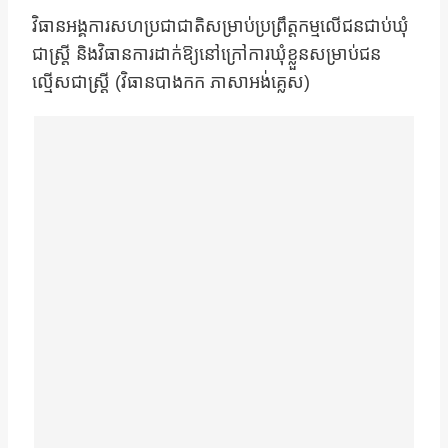
វិធានអង្គការសហប្រជាជាតិសម្រាប់ប្រព្រឹត្ដកម្មលើជនជាប់ឃុំ
ជាស្រ្ដី និងវិធានការដាក់ឱ្យនៅក្រៅការឃុំខ្លួនសម្រាប់ជន
ល្មើសជាស្រ្ដី (វិធានបាងកក ភាសាអង់គ្លេស)