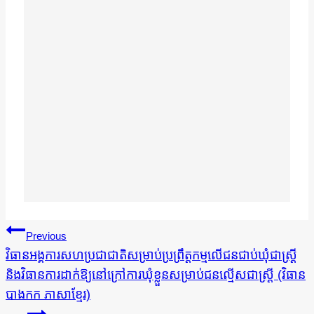
ការ​
Previous
នាំទិស​
វិធានអង្គការសហប្រជាជាតិសម្រាប់ប្រព្រឹត្ដកម្មលើជនជាប់ឃុំជាស្រី្ដ
និងវិធានការដាក់ឱ្យនៅក្រៅការឃុំខ្លួនសម្រាប់ជនល្មើសជាស្រ្ដី (វិធាន
ប្រកាស
បាងកក ភាសាខ្មែរ)