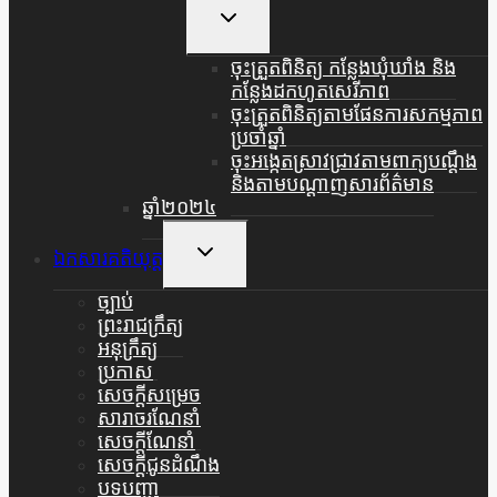
Toggle
Child
Menu
ចុះត្រួតពិនិត្យ កន្លែងឃុំឃាំង និង
កន្លែងដកហូតសេរីភាព
ចុះត្រួតពិនិត្យតាមផែនការសកម្មភាព
ប្រចាំឆ្នាំ
ចុះអង្កេតស្រាវជ្រាវតាមពាក្យបណ្តឹង
និងតាមបណ្តាញសារព័ត៌មាន
ឆ្នាំ២០២៤
Toggle
ឯកសារគតិយុត្ត
Child
Menu
ច្បាប់
ព្រះរាជក្រឹត្យ
អនុក្រឹត្យ
ប្រកាស
សេចក្តីសម្រេច
សារាចរណែនាំ
សេចក្តីណែនាំ
សេចក្តីជូនដំណឹង
បទបញ្ជា