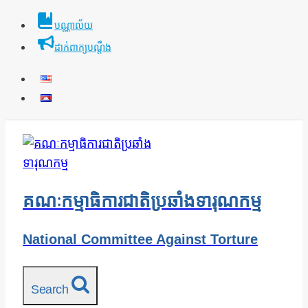
Skip
បណ្ណាល័យ
to
ដាក់ពាក្យបណ្ដឹង
content
គណៈកម្មាធិការជាតិប្រឆាំងទារុណកម្ម
National Committee Against Torture
Search