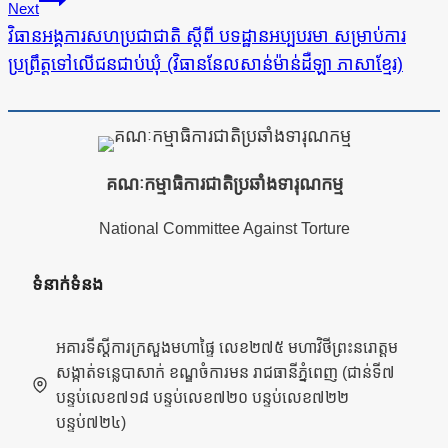
Next
វិធានអង្គការសហប្រជាជាតិ ស្ដីពី បទដ្ឋានអប្បបរមា សម្រាប់ការ
ប្រព្រឹត្ដទៅលើជនជាប់ឃុំ (វិធាននែលសាន់ម៉ាន់ដឺឡា ភាសាខ្មែរ)
គណៈកម្មាធិការជាតិប្រឆាំងទារុណកម្ម
National Committee Against Torture
ទំនាក់ទំនង
អគារទីស្តីការក្រសួងមហាផ្ទៃ លេខ២៧៥ មហាវិថីព្រះនរោត្តម
សង្កាត់ទន្លេបាសាក់ ខណ្ឌចំការមន រាជធានីភ្នំពេញ (ជាន់ទី៧
បន្ទប់លេខ៧១៨ បន្ទប់លេខ៧២០ បន្ទប់លេខ៧២២
បន្ទប់៧២៤)