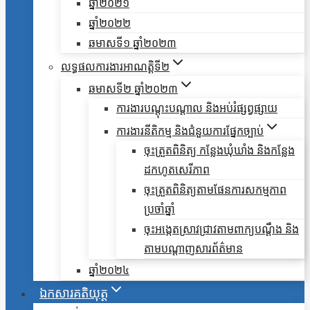
ឆ្នាំ២០២១
ឆ្នាំ២០២២
ឆមាសទី១ ឆ្នាំ២០២៣
លទ្ធផលការងារអាណត្តិទី២
ឆមាសទី២ ឆ្នាំ២០២៣
ការងារបណ្តុះបណ្តាល និងអប់រំផ្សព្វផ្សាយ
ការងារនីតិកម្ម និងជំនួយការផ្នែកច្បាប់
ចុះត្រួតពិនិត្យ កន្លែងឃុំឃាំង និងកន្លែង
ដកហូតសេរីភាព
ចុះត្រួតពិនិត្យតាមផែនការសកម្មភាព
ប្រចាំឆ្នាំ
ចុះអង្កេតស្រាវជ្រាវតាមពាក្យបណ្តឹង និង
តាមបណ្តាញសារព័ត៌មាន
ឆ្នាំ២០២៤
ឯកសារគតិយុត្ត