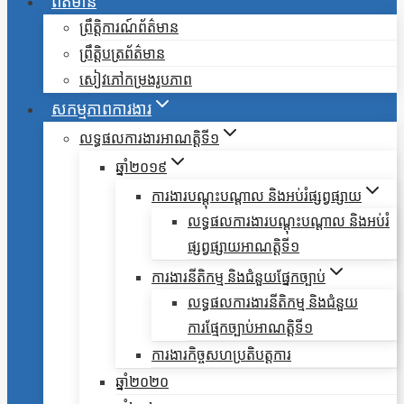
ព័ត៌មាន
ព្រឹត្តិការណ៍ព័ត៌មាន
ព្រឹត្តិបត្រព័ត៌មាន
សៀវភៅកម្រងរូបភាព
សកម្មភាពការងារ
លទ្ធផលការងារអាណត្តិទី១
ឆ្នាំ២០១៩
ការងារបណ្តុះបណ្តាល និងអប់រំផ្សព្វផ្សាយ
លទ្ធផលការងារបណ្តុះបណ្តាល និងអប់រំ
ផ្សព្វផ្សាយអាណត្តិទី១
ការងារនីតិកម្ម និងជំនួយផ្នែកច្បាប់
លទ្ធផលការងារនីតិកម្ម និងជំនួយ
ការផ្មែកច្បាប់អាណត្តិទី១
ការងារកិច្ចសហប្រតិបត្តការ
ឆ្នាំ២០២០