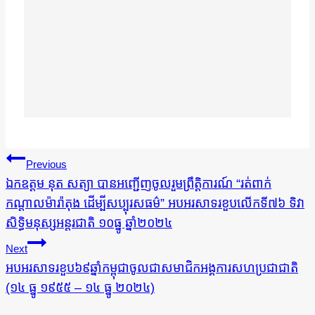
ការ​
Previous
នាំទិស​
ឯកឧត្តម នុត សត្យា បានអញ្ជើញចូលរួមព្រឹត្តិការណ៍ “រត់ពាក់
កណ្តាលម៉ារ៉ាតុង ដើម្បីសប្បុរសធម៌” អបអរសាទរខួបលើកទី៧៦ ទិវា
ប្រកាស
សិទ្ធិមនុស្សអន្តរជាតិ ១០ធ្នូ ឆ្នាំ២០២៤
Next
អបអរសាទរខួប៦៩ឆ្នាំកម្ពុជាចូលជាសមាជិកអង្គការសហប្រជាជាតិ
(១៤ ធ្នូ ១៩៥៥​ – ១៤ ធ្នូ ២០២៤)