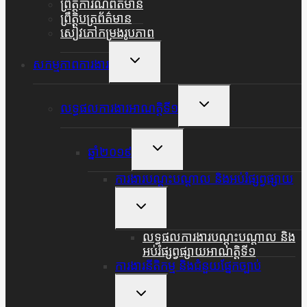
ព្រឹត្តិការណ៍ព័ត៌មាន
ព្រឹត្តិបត្រព័ត៌មាន
សៀវភៅកម្រងរូបភាព
Toggle
សកម្មភាពការងារ
Child
Menu
Toggle
លទ្ធផលការងារអាណត្តិទី១
Child
Menu
Toggle
ឆ្នាំ២០១៩
Child
Menu
ការងារបណ្តុះបណ្តាល និងអប់រំផ្សព្វផ្សាយ
Toggle
Child
Menu
លទ្ធផលការងារបណ្តុះបណ្តាល និង
អប់រំផ្សព្វផ្សាយអាណត្តិទី១
ការងារនីតិកម្ម និងជំនួយផ្នែកច្បាប់
Toggle
Child