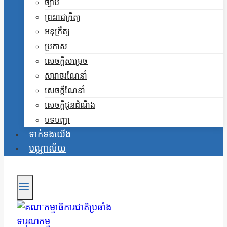
ច្បាប់
ព្រះរាជក្រឹត្យ
អនុក្រឹត្យ
ប្រកាស
សេចក្តីសម្រេច
សារាចរណែនាំ
សេចក្តីណែនាំ
សេចក្តីជូនដំណឹង
បទបញ្ជា
ទាក់ទងយើង
បណ្ណាល័យ