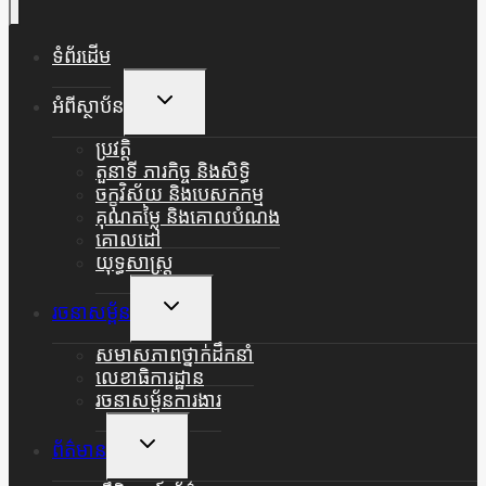
ទំព័រដើម
Toggle
អំពីស្ថាប័ន
Child
Menu
ប្រវត្តិ
តួនាទី ភារកិច្ច និងសិទ្ធិ
ចក្ខុវិស័យ និងបេសកកម្ម
គុណតម្លៃ និងគោលបំណង
គោលដៅ
យុទ្ធសាស្ត្រ
Toggle
រចនាសម្ព័ន
Child
Menu
សមាសភាពថ្នាក់ដឹកនាំ
លេខាធិការដ្ឋាន
រចនាសម្ព័នការងារ
Toggle
ព័ត៌មាន
Child
Menu