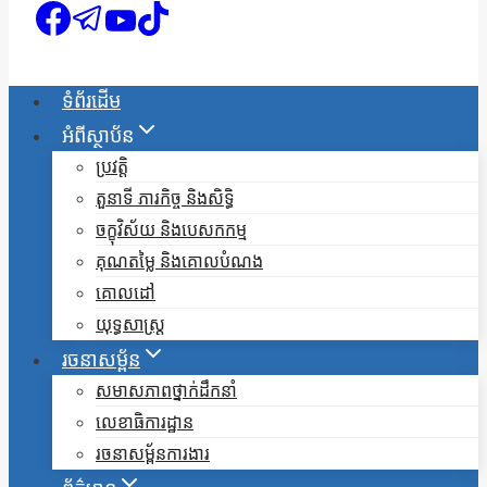
ទំព័រដើម
អំពីស្ថាប័ន
ប្រវត្តិ
តួនាទី ភារកិច្ច និងសិទ្ធិ
ចក្ខុវិស័យ និងបេសកកម្ម
គុណតម្លៃ និងគោលបំណង
គោលដៅ
យុទ្ធសាស្ត្រ
រចនាសម្ព័ន
សមាសភាពថ្នាក់ដឹកនាំ
លេខាធិការដ្ឋាន
រចនាសម្ព័នការងារ