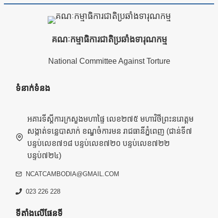
គណៈកម្មាធិការជាតិប្រឆាំងទារុណកម្ម
National Committee Against Torture
ទំនាក់ទំនង
អគារទីស្តីការក្រសួងមហាផ្ទៃ លេខ២៧៥ មហាវិថីព្រះនរោត្តម
សង្កាត់ទន្លេបាសាក់ ខណ្ឌចំការមន រាជធានីភ្នំពេញ (ជាន់ទី៧
បន្ទប់លេខ៧១៨ បន្ទប់លេខ៧២០ បន្ទប់លេខ៧២២
បន្ទប់៧២៤)
NCATCAMBODIA@GMAIL.COM
023 226 228
ទីតាំងលើផែនទី