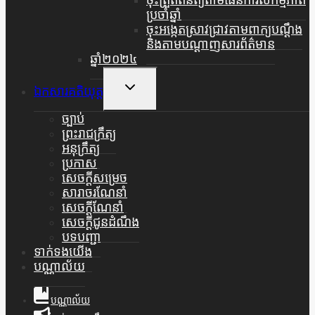
ប្រចាំឆ្នាំ
ចុះអង្កេតស្រាវជ្រាវតាមពាក្យបណ្តឹង
និងតាមបណ្តាញសារព័ត៌មាន
ឆ្នាំ២០២៤
Toggle
ឯកសារគតិយុត្ត
Child
Menu
ច្បាប់
ព្រះរាជក្រឹត្យ
អនុក្រឹត្យ
ប្រកាស
សេចក្តីសម្រេច
សារាចរណែនាំ
សេចក្តីណែនាំ
សេចក្តីជូនដំណឹង
បទបញ្ជា
ទាក់ទងយើង
បណ្ណាល័យ
បណ្ណាល័យ