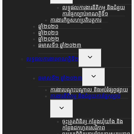
Menu
លទ្ធផលការងារនីតិកម្ម និងជំនួយ
ការផ្មែកច្បាប់អាណត្តិទី១
ការងារកិច្ចសហប្រតិបត្តការ
ឆ្នាំ២០២០
ឆ្នាំ២០២១
ឆ្នាំ២០២២
ឆមាសទី១ ឆ្នាំ២០២៣
Toggle
លទ្ធផលការងារអាណត្តិទី២
Child
Menu
Toggle
ឆមាសទី២ ឆ្នាំ២០២៣
Child
Menu
ការងារបណ្តុះបណ្តាល និងអប់រំផ្សព្វផ្សាយ
ការងារនីតិកម្ម និងជំនួយការផ្នែកច្បាប់
Toggle
Child
Menu
ចុះត្រួតពិនិត្យ កន្លែងឃុំឃាំង និង
កន្លែងដកហូតសេរីភាព
ចុះត្រួតពិនិត្យតាមផែនការសកម្មភាព