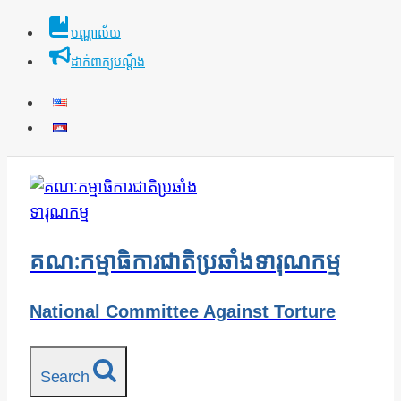
Skip
បណ្ណាល័យ
to
ដាក់ពាក្យបណ្ដឹង
content
គណៈកម្មាធិការជាតិប្រឆាំងទារុណកម្ម
National Committee Against Torture
Search