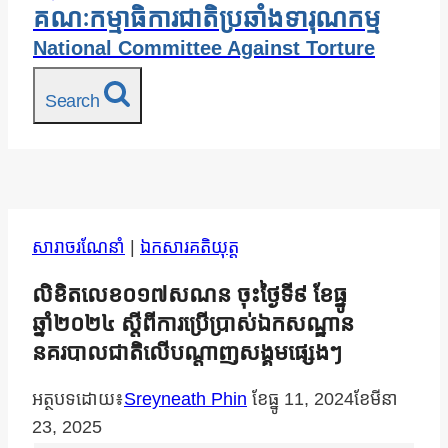
គណៈកម្មាធិការជាតិប្រឆាំងទារុណកម្ម
National Committee Against Torture
Search
សារាចរណែនាំ
|
ឯកសារគតិយុត្ត
លិខិតលេខ០១៧សណន ចុះថ្ងៃទី៩ ខែធ្នូ
ឆ្នាំ២០២៤ ស្ដីពីការប្រើប្រាស់ឯកសណ្ឋាន
នគរបាលជាតិលើបណ្ដាញសង្គមផ្សេងៗ
អត្ថបទដោយ៖
Sreyneath Phin
ខែ​ធ្នូ 11, 2024
ខែ​មីនា
23, 2025